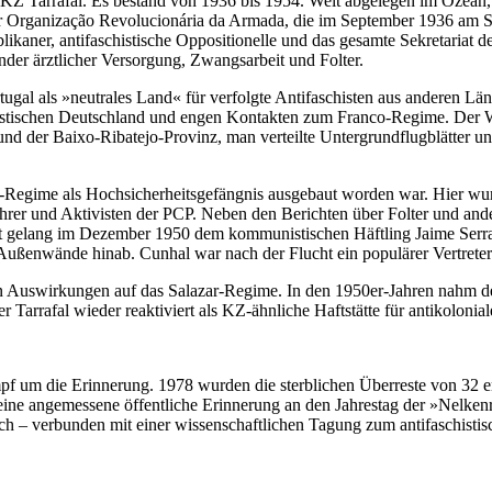
KZ Tarrafal. Es bestand von 1936 bis 1954. Weit abgelegen im Ozean, 
 der Organização Revolucionária da Armada, die im September 1936 am S
blikaner, antifaschistische Oppositionelle und das gesamte Sekretariat 
der ärztlicher Versorgung, Zwangsarbeit und Folter.
ugal als »neutrales Land« für verfolgte Antifaschisten aus anderen Län
histischen Deutschland und engen Kontakten zum Franco-Regime. Der W
nd der Baixo-Ribatejo-Provinz, man verteilte Untergrundflugblätter un
ar-Regime als Hochsicherheitsgefängnis ausgebaut worden war. Hier wu
hrer und Aktivisten der PCP. Neben den Berichten über Folter und and
ucht gelang im Dezember 1950 dem kommunistischen Häftling Jaime Serr
 Außenwände hinab. Cunhal war nach der Flucht ein populärer Vertreter 
 Auswirkungen auf das Salazar-Regime. In den 1950er-Jahren nahm der
rrafal wieder reaktiviert als KZ-ähnliche Haftstätte für antikolonia
mpf um die Erinnerung. 1978 wurden die sterblichen Überreste von 32 
eine angemessene öffentliche Erinnerung an den Jahrestag der »Nelkenr
ch – verbunden mit einer wissenschaftlichen Tagung zum antifaschistis