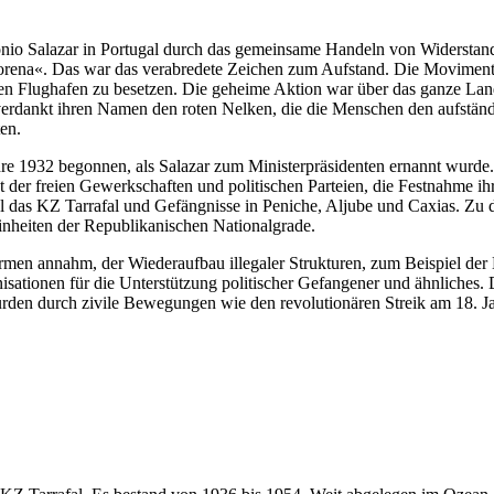
ónio Salazar in Portugal durch das gemeinsame Handeln von Widerstan
Morena«. Das war das verabredete Zeichen zum Aufstand. Die Moviment
en Flughafen zu besetzen. Die geheime Aktion war über das ganze Lan
verdankt ihren Namen den roten Nelken, die die Menschen den aufständis
en.
Jahre 1932 begonnen, als Salazar zum Ministerpräsidenten ernannt wurde.
t der freien Gewerkschaften und politischen Parteien, die Festnahme ih
el das KZ Tarrafal und Gefängnisse in Peniche, Aljube und Caxias. Zu 
 Einheiten der Republikanischen Nationalgrade.
ormen annahm, der Wiederaufbau illegaler Strukturen, zum Beispiel de
isationen für die Unterstützung politischer Gefangener und ähnliches.
den durch zivile Bewegungen wie den revolutionären Streik am 18. Ja