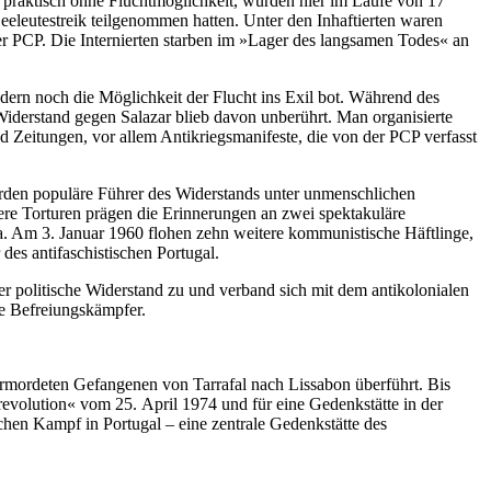
praktisch ohne Fluchtmöglichkeit, wurden hier im Laufe von 17
eeleutestreik teilgenommen hatten. Unter den Inhaftierten waren
der PCP. Die Internierten starben im »Lager des langsamen Todes« an
dern noch die Möglichkeit der Flucht ins Exil bot. Während des
iderstand gegen Salazar blieb davon unberührt. Man organisierte
d Zeitungen, vor allem Antikriegsmanifeste, die von der PCP verfasst
rden populäre Führer des Widerstands unter unmenschlichen
ere Torturen prägen die Erinnerungen an zwei spektakuläre
a. Am 3. Januar 1960 flohen zehn weitere kommunistische Häftlinge,
des antifaschistischen Portugal.
 politische Widerstand zu und verband sich mit dem antikolonialen
le Befreiungskämpfer.
ermordeten Gefangenen von Tarrafal nach Lissabon überführt. Bis
evolution« vom 25. April 1974 und für eine Gedenkstätte in der
chen Kampf in Portugal – eine zentrale Gedenkstätte des