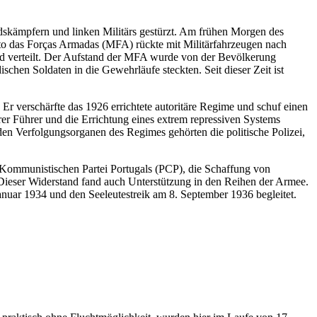
dskämpfern und linken Militärs gestürzt. Am frühen Morgen des
o das Forças Armadas (MFA) rückte mit Militärfahrzeugen nach
d verteilt. Der Aufstand der MFA wurde von der Bevölkerung
chen Soldaten in die Gewehrläufe steckten. Seit dieser Zeit ist
 Er verschärfte das 1926 errichtete autoritäre Regime und schuf einen
rer Führer und die Errichtung eines extrem repressiven Systems
den Verfolgungsorganen des Regimes gehörten die politische Polizei,
r Kommunistischen Partei Portugals (PCP), die Schaffung von
 Dieser Widerstand fand auch Unterstützung in den Reihen der Armee.
nuar 1934 und den Seeleutestreik am 8. September 1936 begleitet.