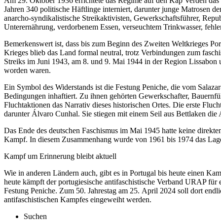
Am 29. Oktober 1936 errichtete das Regime auf den Kap Verden das 
Jahren 340 politische Häftlinge interniert, darunter junge Matrosen
anarcho-syndikalistische Streikaktivisten, Gewerkschaftsführer, Repu
Unterernährung, verdorbenem Essen, verseuchtem Trinkwasser, fehlen
Bemerkenswert ist, dass bis zum Beginn des Zweiten Weltkrieges Port
Krieges blieb das Land formal neutral, trotz Verbindungen zum fasc
Streiks im Juni 1943, am 8. und 9. Mai 1944 in der Region Lissabon u
worden waren.
Ein Symbol des Widerstands ist die Festung Peniche, die vom Salaz
Bedingungen inhaftiert. Zu ihnen gehörten Gewerkschafter, Bauernfü
Fluchtaktionen das Narrativ dieses historischen Ortes. Die erste Fl
darunter Álvaro Cunhal. Sie stiegen mit einem Seil aus Bettlaken die
Das Ende des deutschen Faschismus im Mai 1945 hatte keine direkten
Kampf. In diesem Zusammenhang wurde von 1961 bis 1974 das Lager Ta
Kampf um Erinnerung bleibt aktuell
Wie in anderen Ländern auch, gibt es in Portugal bis heute einen Ka
heute kämpft der portugiesische antifaschistische Verband URAP für 
Festung Peniche. Zum 50. Jahrestag am 25. April 2024 soll dort endli
antifaschistischen Kampfes eingeweiht werden.
Suchen