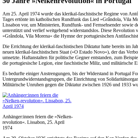
50 Jahre »Nelkenrevolution« in Portugal
Am 25. April 1974 wurde das klerikal-faschistische Regime von Ant
Tages ertönte im katholischen Rundfunk das Lied »Grândola, Vila 
Lissabon vor, um Ministerien, Rundfunk- und Fernsehsender sowie d
unterstützt und verlief weitgehend widerstandslos. Diese Revolution 
»Grândola, Vila Morena« die Hymne der portugiesischen Antifaschist
Die Errichtung der klerikal-faschistischen Diktatur hatte bereits im 
neuen klerikal-faschistischen Staat (»O Estado Novo«), der das Verbo
umsetzte. Haftanstalten für politische Gegner entstanden, zum Beispi
die portugiesische Legion, eine faschistische Miliz, und militärische
Es bedurfte einiger Anstrengungen, bis der Widerstand in Portugal F
Untergrundwiderstandsgruppen, die Einrichtung von Solidaritätsorgan
Militärische Unruhen gegen die Diktatur zwischen 1926 und 1933 wur
Anhänger:innen feiern die »Nelken-
revolution«. Lissabon, 25. April
1974