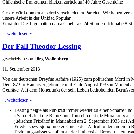
Chilenische Emigranten blicken zurück auf 40 Jahre Geschichte
Cesar: Wir kommen aus drei verschiedenen Parteien. Wir haben vers
unsere Arbeit in der Unidad Popular.
Eduardo: Die Tage hatten damals mehr als 24 Stunden. Ich habe 8 St
... weiterlesen »
Der Fall Theodor Lessing
geschrieben von
Jörg Wollenberg
11. September 2013
Von der deutschen Dreyfus-Affaire (1925) zum politischen Mord in 
Der 1872 in Hannover geborene und Ende August 1933 in Marienbad e
Gepräge. Auf dem Höhepunkt der sein Leben bedrohenden Berufsver
... weiterlesen »
Lessing neigte als Publizist immer wieder zu einer Schärfe und
»Samuel zieht die Bilanz und Tommi melkt die Moralkuh« als
jüdischen Friedhof in Marienbad am 2. September 1933 rief A
Friedensbewegung unterzeichnete den Aufruf, unter anderem Be
Erziehungswissenschaften an der Universität Bremen. Heraus