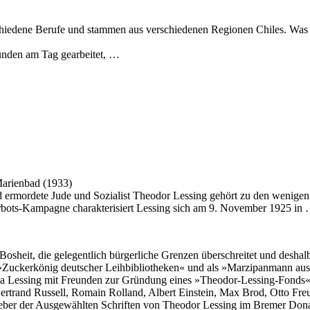
chiedene Berufe und stammen aus verschiedenen Regionen Chiles. Was 
unden am Tag gearbeitet, …
Marienbad (1933)
rmordete Jude und Sozialist Theodor Lessing gehört zu den wenigen g
bots-Kampagne charakterisiert Lessing sich am 9. November 1925 in
 Bosheit, die gelegentlich bürgerliche Grenzen überschreitet und desh
 »Zuckerkönig deutscher Leihbibliotheken« und als »Marzipanmann au
da Lessing mit Freunden zur Gründung eines »Theodor-Lessing-Fonds« 
rtrand Russell, Romain Rolland, Albert Einstein, Max Brod, Otto Fre
geber der Ausgewählten Schriften von Theodor Lessing im Bremer Dona