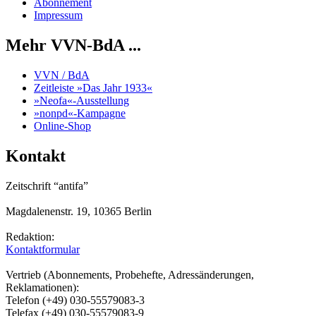
Abonnement
Impressum
Mehr VVN-BdA ...
VVN / BdA
Zeitleiste »Das Jahr 1933«
»Neofa«-Ausstellung
»nonpd«-Kampagne
Online-Shop
Kontakt
Zeitschrift “antifa”
Magdalenenstr. 19, 10365 Berlin
Redaktion:
Kontaktformular
Vertrieb (Abonnements, Probehefte, Adressänderungen,
Reklamationen):
Telefon (+49) 030-55579083-3
Telefax (+49) 030-55579083-9