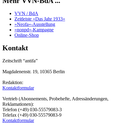
Mehr VVN-BdA ...
VVN / BdA
Zeitleiste »Das Jahr 1933«
»Neofa«-Ausstellung
»nonpd«-Kampagne
Online-Shop
Kontakt
Zeitschrift “antifa”
Magdalenenstr. 19, 10365 Berlin
Redaktion:
Kontaktformular
Vertrieb (Abonnements, Probehefte, Adressänderungen,
Reklamationen):
Telefon (+49) 030-55579083-3
Telefax (+49) 030-55579083-9
Kontaktformular