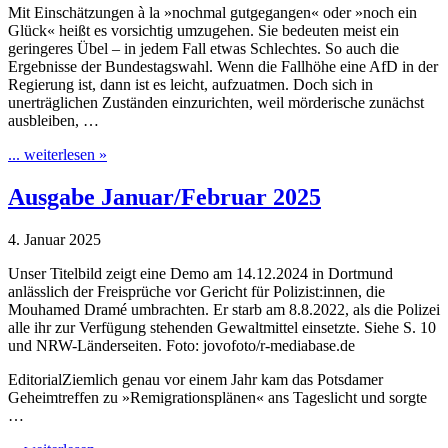
Mit Einschätzungen à la »nochmal gutgegangen« oder »noch ein
Glück« heißt es vorsichtig umzugehen. Sie bedeuten meist ein
geringeres Übel – in jedem Fall etwas Schlechtes. So auch die
Ergebnisse der Bundestagswahl. Wenn die Fallhöhe eine AfD in der
Regierung ist, dann ist es leicht, aufzuatmen. Doch sich in
unerträglichen Zuständen einzurichten, weil mörderische zunächst
ausbleiben, …
... weiterlesen »
Ausgabe Januar/Februar 2025
4. Januar 2025
Unser Titelbild zeigt eine Demo am 14.12.2024 in Dortmund
anlässlich der Freisprüche vor Gericht für Polizist:innen, die
Mouhamed Dramé umbrachten. Er starb am 8.8.2022, als die Polizei
alle ihr zur Verfügung stehenden Gewaltmittel einsetzte. Siehe S. 10
und NRW-Länderseiten. Foto: jovofoto/r-mediabase.de
EditorialZiemlich genau vor einem Jahr kam das Potsdamer
Geheimtreffen zu »Remigrationsplänen« ans Tageslicht und sorgte
…