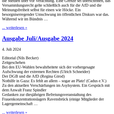
die Medien über vor Verachtung. Eine Grenze sei überschritten, das
Versammlungsrecht gelte schließlich auch für die AfD und die
Meinungsfreiheit selbst für einen wie Höcke. Ein
besorgniserregender Umschwung im öffentlichen Diskurs war das.
Während wir im Bündnis …
... weiterlesen »
Ausgabe Juli/Ausgabe 2024
4. Juli 2024
Editorial (Nils Becker)
Zeitgeschehen
Bei den EU-Wahlen bewahrheitete sich der vorhergesagte
Aufschwung der extremen Rechten (Ulrich Schneider)
Der DGB und die AfD (Regina Girod)
Nothilfe in Gaza: Es fehlt an allem – sogar an Platz! (Cadus e.V.)
Zu den aktuellen Verschärfungen im Asylsystem. Ein Gespräch mit
dem Anwalt Franz Spindler
Gedanken zur diesjährigen Befreiungsveranstaltung des
Frauenkonzentrationslagers Ravensbrück (einige Mitglieder der
Lagergemeinschaft …
... weiterlesen »