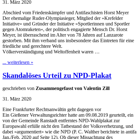
31. März 2020
Abschied vom Friedenskämpfer und Antifaschisten Horst Meyer
Der ehemalige Ruder-Olympiasieger, Mitglied der »Krefelder
Initiative« und Gründer der Initiative »Sportlerinnen und Sportler
gegen Atomraketen«, der politisch engagierte Mensch Dr. Horst
Meyer, ist überraschend im Alter von 78 Jahren auf Lanzarote
gestorben. Mit ihm verband uns insbesondere das Eintreten für eine
friedliche und gerechtere Welt.
Völkerverständigung und Weltoffenheit waren …
... weiterlesen »
Skandalöses Urteil zu NPD-Plakat
geschrieben von
Zusammengefasst von Valentin Zill
31. März 2020
Eine Frankfurter Rechtsanwältin geht dagegen vor
Ein Gießener Verwaltungsrichter hatte am 09.08.2019 geurteilt, ein
von der Gemeinde Ranstadt entferntes NPD-Wahlplakat zur
Europawahl erfülle nicht den Tatbestand der Volksverhetzung, und
dabei »argumentiert« wie die NPD (P. C. Walther berichtete in antifa
Jan./Feb. 2020 auf Seite 12). Ob dieser Missachtung des