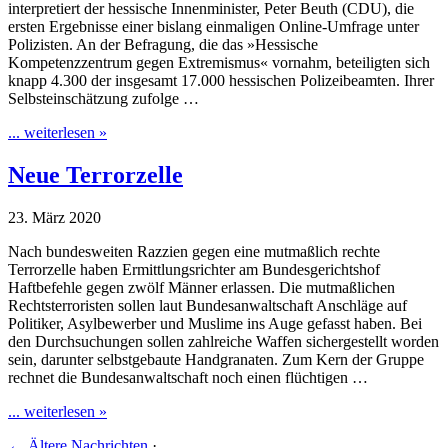
interpretiert der hessische Innenminister, Peter Beuth (CDU), die
ersten Ergebnisse einer bislang einmaligen Online-Umfrage unter
Polizisten. An der Befragung, die das »Hessische
Kompetenzzentrum gegen Extremismus« vornahm, beteiligten sich
knapp 4.300 der insgesamt 17.000 hessischen Polizeibeamten. Ihrer
Selbsteinschätzung zufolge …
... weiterlesen »
Neue Terrorzelle
23. März 2020
Nach bundesweiten Razzien gegen eine mutmaßlich rechte
Terrorzelle haben Ermittlungsrichter am Bundesgerichtshof
Haftbefehle gegen zwölf Männer erlassen. Die mutmaßlichen
Rechtsterroristen sollen laut Bundesanwaltschaft Anschläge auf
Politiker, Asylbewerber und Muslime ins Auge gefasst haben. Bei
den Durchsuchungen sollen zahlreiche Waffen sichergestellt worden
sein, darunter selbstgebaute Handgranaten. Zum Kern der Gruppe
rechnet die Bundesanwaltschaft noch einen flüchtigen …
... weiterlesen »
←
Ältere Nachrichten
·