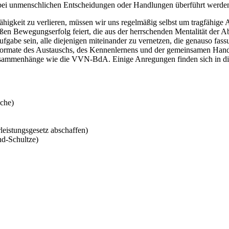
 bei unmenschlichen Entscheidungen oder Handlungen überführt werde
fähigkeit zu verlieren, müssen wir uns regelmäßig selbst um tragfähig
roßen Bewegungserfolg feiert, die aus der herrschenden Mentalität de
gabe sein, alle diejenigen miteinander zu vernetzen, die genauso fassun
Formate des Austauschs, des Kennenlernens und der gemeinsamen Handlu
Zusammenhänge wie die VVN-BdA. Einige Anregungen finden sich in di
che)
istungsgesetz abschaffen)
d-Schultze)