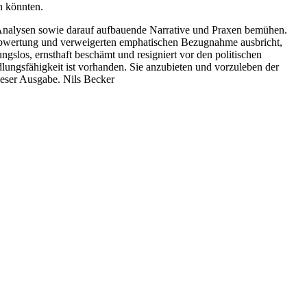
n könnten.
e Analysen sowie darauf aufbauende Narrative und Praxen bemühen.
r Abwertung und verweigerten emphatischen Bezugnahme ausbricht,
gslos, ernsthaft beschämt und resigniert vor den politischen
ngsfähigkeit ist vorhanden. Sie anzubieten und vorzuleben der
eser Ausgabe. Nils Becker