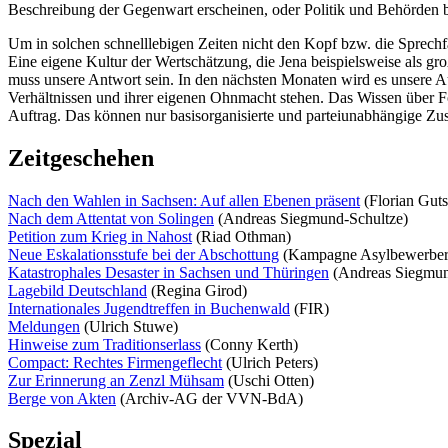
Beschreibung der Gegenwart erscheinen, oder Politik und Behörden
Um in solchen schnelllebigen Zeiten nicht den Kopf bzw. die Sprech
Eine eigene Kultur der Wertschätzung, die Jena beispielsweise als g
muss unsere Antwort sein. In den nächsten Monaten wird es unsere Auf
Verhältnissen und ihrer eigenen Ohnmacht stehen. Das Wissen über 
Auftrag. Das können nur basisorganisierte und parteiunabhängige 
Zeitgeschehen
Nach den Wahlen in Sachsen: Auf allen Ebenen präsent
(Florian Guts
Nach dem Attentat von Solingen
(Andreas Siegmund-Schultze)
Petition zum Krieg in Nahost
(Riad Othman)
Neue Eskalationsstufe bei der Abschottung
(Kampagne Asylbewerberle
Katastrophales Desaster in Sachsen und Thüringen
(Andreas Siegmun
Lagebild Deutschland
(Regina Girod)
Internationales Jugendtreffen in Buchenwald
(FIR)
Meldungen
(Ulrich Stuwe)
Hinweise zum Traditionserlass
(Conny Kerth)
Compact: Rechtes Firmengeflecht
(Ulrich Peters)
Zur Erinnerung an Zenzl Mühsam
(Uschi Otten)
Berge von Akten
(Archiv-AG der VVN-BdA)
Spezial