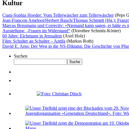
Kultur
Ciani-Sophia Hoeder: Vom Tellerwäscher zum Tellerwäscher
(Peps G
Jean-Francois Ameloot/Herbert Bauch/Thomas Schmidt (Hg.): Französi
Marcus Bensmann und Correctiv: »Niemand kann sagen, er hätte es n
Ausstellung: „Frauen im Widerstand“
(Dorothee Schmitz-Köster)
60 Jahre: Eichmann in Jerusalem
(Axel Holz)
Film: Schulter an Schulter – Antifa
(Markus Roth)
David E. Arns: Der Weg in die NS-Diktatur. Die Geschichte von Pfu
Suchen
Suche