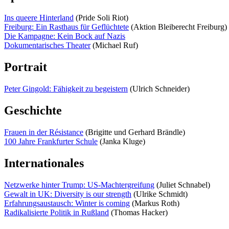
Ins queere Hinterland
(Pride Soli Riot)
Freiburg: Ein Rasthaus für Geflüchtete
(Aktion Bleiberecht Freiburg)
Die Kampagne: Kein Bock auf Nazis
Dokumentarisches Theater
(Michael Ruf)
Portrait
Peter Gingold: Fähigkeit zu begeistern
(Ulrich Schneider)
Geschichte
Frauen in der Résistance
(Brigitte und Gerhard Brändle)
100 Jahre Frankfurter Schule
(Janka Kluge)
Internationales
Netzwerke hinter Trump: US-Machtergreifung
(Juliet Schnabel)
Gewalt in UK: Diversity is our strength
(Ulrike Schmidt)
Erfahrungsaustausch: Winter is coming
(Markus Roth)
Radikalisierte Politik in Rußland
(Thomas Hacker)