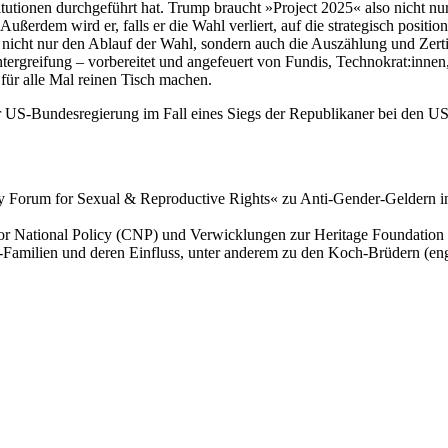
itutionen durchgeführt hat. Trump braucht »Project 2025« also nicht n
Außerdem wird er, falls er die Wahl verliert, auf die strategisch posit
e nicht nur den Ablauf der Wahl, sondern auch die Auszählung und Zerti
htergreifung – vorbereitet und angefeuert von Fundis, Technokrat:innen
für alle Mal reinen Tisch machen.
der US-Bundesregierung im Fall eines Siegs der Republikaner bei den
y Forum for Sexual & Reproductive Rights« zu Anti-Gender-Geldern in
 National Policy (CNP) und Verwicklungen zur Heritage Foundation et
Familien und deren Einfluss, unter anderem zu den Koch-Brüdern (eng