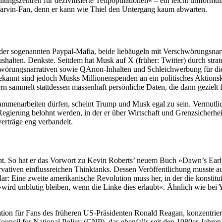
ungszentren für dezivilisierte Teilpopulationen« – ein leicht umformul
Yarvin-Fan, denn er kann wie Thiel den Untergang kaum abwarten.
 der sogenannten Paypal-Mafia, beide liebäugeln mit Verschwörungsnarr
halten. Denkste. Seitdem hat Musk auf X (früher: Twitter) durch stra
rschwörungsnarrativen sowie QAnon-Inhalten und Schleichwerbung für d
bekannt sind jedoch Musks Millionenspenden an ein politisches Aktion
ern sammelt stattdessen massenhaft persönliche Daten, die dann gezie
ammenarbeiten dürfen, scheint Trump und Musk egal zu sein. Vermutlic
Regierung belohnt werden, in der er über Wirtschaft und Grenzsicherheit
erträge eng verbandelt.
cht. So hat er das Vorwort zu Kevin Roberts’ neuem Buch »Dawn’s Ear
ervativen einflussreichen Thinktanks. Dessen Veröffentlichung musste 
r: Eine zweite amerikanische Revolution muss her, in der die konstitu
wird unblutig bleiben, wenn die Linke dies erlaubt«. Ähnlich wie bei Ya
ation für Fans des früheren US-Präsidenten Ronald Reagan, konzentrie
il for National Policy (CNP), das ebenfalls seit den 1980er-Jahren Ge