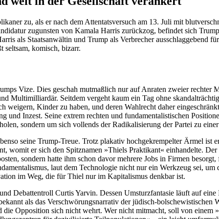
d weit in der Gesellschaft verankert
likaner zu, als er nach dem Attentatsversuch am 13. Juli mit blutvers
ndidatur zugunsten von Kamala Harris zurückzog, befindet sich Trumps
rris als Staatsanwältin und Trump als Verbrecher ausschlaggebend f
t seltsam, komisch, bizarr.
rumps Vize. Dies geschah mutmaßlich nur auf Anraten zweier rechter M
 Multimilliardär. Seitdem vergeht kaum ein Tag ohne skandalträchtig
sich weigern, Kinder zu haben, und deren Wahlrecht daher eingeschränk
und Inzest. Seine extrem rechten und fundamentalistischen Positionen
len, sondern um sich vollends der Radikalisierung der Partei zu eine
benso seine Trump-Treue. Trotz plakativ hochgekrempelter Ärmel ist er 
annt, womit er sich den Spitznamen »Thiels Praktikant« einhandelte. Der
n, sondern hatte ihm schon davor mehrere Jobs in Firmen besorgt, für d
er Fundamentalismus, laut dem Technologie nicht nur ein Werkzeug sei,
ation im Weg, die für Thiel nur im Kapitalismus denkbar ist.
Debattentroll Curtis Yarvin. Dessen Umsturzfantasie läuft auf eine Mo
bekannt als das Verschwörungsnarrativ der jüdisch-bolschewistischen 
nd die Opposition sich nicht wehrt. Wer nicht mitmacht, soll von einem