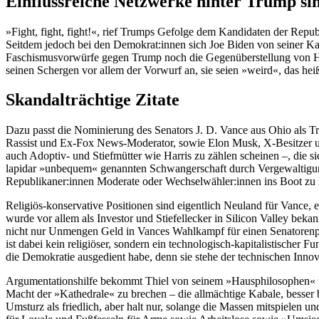
Einflussreiche Netzwerke hinter Trump sin
»Fight, fight, fight!«, rief Trumps Gefolge dem Kandidaten der Repub
Seitdem jedoch bei den Demokrat:innen sich Joe Biden von seiner Ka
Faschismusvorwürfe gegen Trump noch die Gegenüberstellung von Ha
seinen Schergen vor allem der Vorwurf an, sie seien »weird«, das heiß
Skandalträchtige Zitate
Dazu passt die Nominierung des Senators J. D. Vance aus Ohio als T
Rassist und Ex-Fox News-Moderator, sowie Elon Musk, X-Besitzer und
auch Adoptiv- und Stiefmütter wie Harris zu zählen scheinen –, die 
lapidar »unbequem« genannten Schwangerschaft durch Vergewaltigung 
Republikaner:innen Moderate oder Wechselwähler:innen ins Boot zu ho
Religiös-konservative Positionen sind eigentlich Neuland für Vance, e
wurde vor allem als Investor und Stiefellecker in Silicon Valley bek
nicht nur Unmengen Geld in Vances Wahlkampf für einen Senatorenposte
ist dabei kein religiöser, sondern ein technologisch-kapitalistisch
die Demokratie ausgedient habe, denn sie stehe der technischen Innov
Argumentationshilfe bekommt Thiel von seinem »Hausphilosophen« und 
Macht der »Kathedrale« zu brechen – die allmächtige Kabale, besser 
Umsturz als friedlich, aber halt nur, solange die Massen mitspielen u