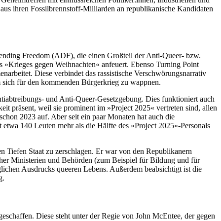
e aus ihren Fossilbrennstoff-Milliarden an republikanische Kandidaten
ending Freedom (ADF), die einen Großteil der Anti-Queer- bzw.
des »Krieges gegen Weihnachten« anfeuert. Ebenso Turning Point
narbeitet. Diese verbindet das rassistische Verschwörungsnarrativ
m sich für den kommenden Bürgerkrieg zu wappnen.
Antiabtreibungs- und Anti-Queer-Gesetzgebung. Dies funktioniert auch
 präsent, weil sie prominent im »Project 2025« vertreten sind, allen
 schon 2023 auf. Aber seit ein paar Monaten hat auch die
t etwa 140 Leuten mehr als die Hälfte des »Project 2025«-Personals
en Tiefen Staat zu zerschlagen. Er war von den Republikanern
cher Ministerien und Behörden (zum Beispiel für Bildung und für
lichen Ausdrucks queeren Lebens. Außerdem beabsichtigt ist die
g.
eschaffen. Diese steht unter der Regie von John McEntee, der gegen