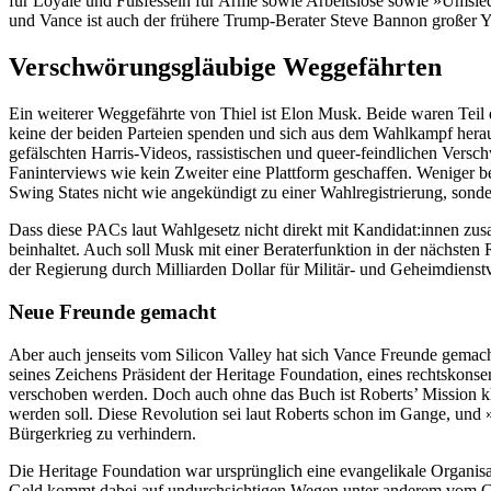
für Loyale und Fußfesseln für Arme sowie Arbeitslose sowie »Umsiedl
und Vance ist auch der frühere Trump-Berater Steve Bannon großer 
Verschwörungsgläubige Weggefährten
Ein weiterer Weggefährte von Thiel ist Elon Musk. Beide waren Teil
keine der beiden Parteien spenden und sich aus dem Wahlkampf heraus
gefälschten Harris-Videos, rassistischen und queer-feindlichen Ve
Faninterviews wie kein Zweiter eine Plattform geschaffen. Weniger 
Swing States nicht wie angekündigt zu einer Wahlregistrierung, sond
Dass diese PACs laut Wahlgesetz nicht direkt mit Kandidat:innen zus
beinhaltet. Auch soll Musk mit einer Beraterfunktion in der nächsten 
der Regierung durch Milliarden Dollar für Militär- und Geheimdienstv
Neue Freunde gemacht
Aber auch jenseits vom Silicon Valley hat sich Vance Freunde gema
seines Zeichens Präsident der Heritage Foundation, eines rechtskons
verschoben werden. Doch auch ohne das Buch ist Roberts’ Mission kla
werden soll. Diese Revolution sei laut Roberts schon im Gange, und »
Bürgerkrieg zu verhindern.
Die Heritage Foundation war ursprünglich eine evangelikale Organis
Geld kommt dabei auf undurchsichtigen Wegen unter anderem vom Counc