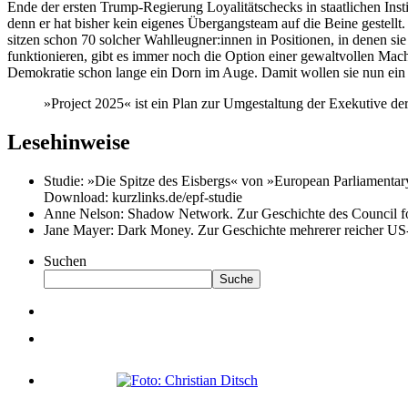
Ende der ersten Trump-Regierung Loyalitätschecks in staatlichen Inst
denn er hat bisher kein eigenes Übergangsteam auf die Beine gestellt. 
sitzen schon 70 solcher Wahlleugner:innen in Positionen, in denen si
funktionieren, gibt es immer noch die Option einer gewaltvollen Mac
Demokratie schon lange ein Dorn im Auge. Damit wollen sie nun ein 
»Project 2025« ist ein Plan zur Umgestaltung der Exekutive 
Lesehinweise
Studie: »Die Spitze des Eisbergs« von »European Parliamentar
Download: kurzlinks.de/epf-studie
Anne Nelson: Shadow Network. Zur Geschichte des Council for
Jane Mayer: Dark Money. Zur Geschichte mehrerer reicher US-
Suchen
Suche