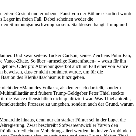
chmiertem Gesicht und erhobener Faust von der Bühne eskortiert wurde.
 Lager im freien Fall. Dabei scheinen weder die
ür den Stimmungsumschwung zu sein. Stattdessen hängt Trump und
änner. Und zwar seitens Tucker Carlson, seines Zeichens Putin-Fan,
e Vance-Zitate. So über »armselige Katzenfrauen« – wozu für ihn
t gehöre. Oder pro Abtreibungsverbot auch im Fall einer von Vance
 beweisen, dass er nicht nominiert wurde, um für die
r Bastion des Klerikalfaschismus hinzugeben.
nicht der »Mann des Volkes«, als den er sich darstellt, sondern
 Multimilliardär und frühere Trump-Geldgeber Peter Thiel steckte
ie Vance offensichtlich nicht qualifiziert war. Was Thiel antreibt,
 um demokratische Prozesse zu umgehen, sondern auch der Grund, warum
narchie hinaus, denn nur ein starker Führer sei in der Lage, die
Weltregierung. Zwar beschreibt Softwareentwickler Yarvin den
 »fröhlich-friedlichen« Mob drangsaliert werden, inklusive Armbinden