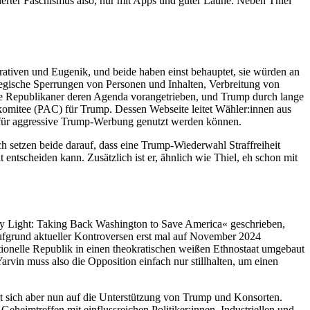
ierter Faschismus also, nur mit Apps und guter Laune. Neben Thiel
ativen und Eugenik, und beide haben einst behauptet, sie würden an
tegische Sperrungen von Personen und Inhalten, Verbreitung von
ie Republikaner deren Agenda vorangetrieben, und Trump durch lange
skomitee (PAC) für Trump. Dessen Webseite leitet Wähler:innen aus
lt für aggressive Trump-Werbung genutzt werden können.
h setzen beide darauf, dass eine Trump-Wiederwahl Straffreiheit
 entscheiden kann. Zusätzlich ist er, ähnlich wie Thiel, eh schon mit
ly Light: Taking Back Washington to Save America« geschrieben,
aufgrund aktueller Kontroversen erst mal auf November 2024
tionelle Republik in einen theokratischen weißen Ethnostaat umgebaut
rvin muss also die Opposition einfach nur stillhalten, um einen
rt sich aber nun auf die Unterstützung von Trump und Konsorten.
heimtreffen mit einflussreichen Politiker:innen, Industriellen und