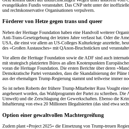
evangelikalen Fundis veranstaltet. Das CNP steht unter der inoffiziell
und rechtskonservative Organisationen verpulvern.
Förderer von Hetze gegen trans und queer
Neben der Heritage Foundation haben eine Handvoll weiterer Organi
Anti-Trans-Gesetzgebung der letzten Jahre verfasst hat. Oder die Am
USA, die einst vor allem an US-Colleges Kulturkriege anzettelte, heu
des »Großen Austausches« mit QAnon-Bruchstücken und veranstaltet
Vor allem die Heritage Foundation sowie die ADF sind auch internati
mit strategisch platzierten Büros an allen Knotenpunkten Europäisch
voran die Heritage Foundation. Die ersten Berichte über deren »Manda
Demokratische Partei verstanden, dass die Skandalisierung der Pläne
aus der ehemaligen Trump-Regierung stammt und teilweise immer noc
So ist neben Roberts der frühere Trump-Mitarbeiter Russ Vought ein
angeheuert worden, das Wahlprogramm der Partei zu schreiben. Die Ag
Umwelt) und die Zerschlagung der Gewerkschaften. Ebenso die Krimin
Inhaftierung von etwa 20 Millionen Illegalisierten (das sind etwa se
Option einer gewaltvollen Machtergreifung
Zudem plant »Project 2025« die Einsetzung von Trump-treuen Regieru