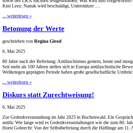
sowie des LKA Sachsen festgenommen. Was wird ihm vorgeworfen?
Kim Leez: Nanuk wird beschuldigt, Unterstützer …
... weiterlesen »
Betonung der Werte
geschrieben von
Regina Girod
6. Mai 2025
80 Jahre nach der Befreiung: Antifaschismus gestern, heute und morg
Seit mehr als 100 Jahren stellen sich in Europa antifaschistische Be
Weltkriegen geprägten Periode haben große gesellschaftliche Umbrüche
... weiterlesen »
Diskurs statt Zurechtweisung!
6. Mai 2025
Zur Gedenkveranstaltung im Jahr 2025 in Buchenwald. Ein Gespräch
antifa: Wie lange wird es Gedenkveranstaltungen wie die zum 80. Ja
Horst Gobrecht: Von der Selbstbefreiung durch die Häftlinge am 11. 