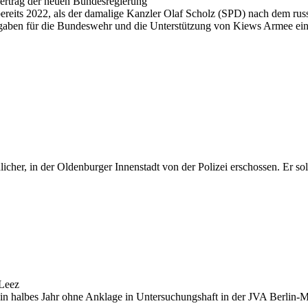
vertrag der neuen Bundesregierung
 bereits 2022, als der damalige Kanzler Olaf Scholz (SPD) nach dem rus
ben für die Bundeswehr und die Unterstützung von Kiews Armee ei
cher, in der Oldenburger Innenstadt von der Polizei erschossen. Er so
 Leez
uk ein halbes Jahr ohne Anklage in Untersuchungshaft in der JVA Berl