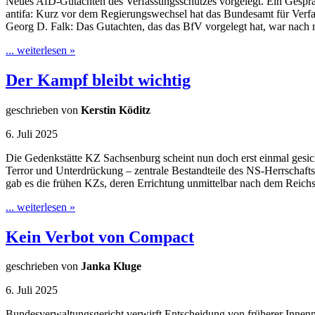
Neues AfD-Gutachten des Verfassungsschutzes vorgelegt. Ein Gespr
antifa: Kurz vor dem Regierungswechsel hat das Bundesamt für Verfas
Georg D. Falk: Das Gutachten, das das BfV vorgelegt hat, war nach
... weiterlesen »
Der Kampf bleibt wichtig
geschrieben von
Kerstin Köditz
6. Juli 2025
Die Gedenkstätte KZ Sachsenburg scheint nun doch erst einmal gesic
Terror und Unterdrückung – zentrale Bestandteile des NS-Herrschaft
gab es die frühen KZs, deren Errichtung unmittelbar nach dem Reich
... weiterlesen »
Kein Verbot von Compact
geschrieben von
Janka Kluge
6. Juli 2025
Bundesverwaltungsgericht verwirft Entscheidung von früherer Innenm