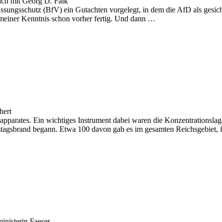
äch mit Georg D. Falk
sungsschutz (BfV) ein Gutachten vorgelegt, in dem die AfD als gesiche
 meiner Kenntnis schon vorher fertig. Und dann …
hert
sapparates. Ein wichtiges Instrument dabei waren die Konzentrations
stagsbrand begann. Etwa 100 davon gab es im gesamten Reichsgebiet, 
inisterin Faeser