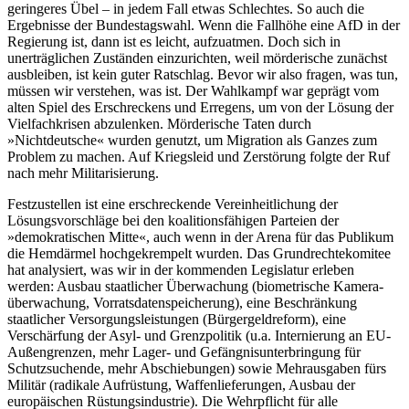
geringeres Übel – in jedem Fall etwas Schlechtes. So auch die
Ergebnisse der Bundestagswahl. Wenn die Fallhöhe eine AfD in der
Regierung ist, dann ist es leicht, aufzuatmen. Doch sich in
unerträglichen Zuständen einzurichten, weil mörderische zunächst
ausbleiben, ist kein guter Ratschlag. Bevor wir also fragen, was tun,
müssen wir verstehen, was ist. Der Wahlkampf war geprägt vom
alten Spiel des Erschreckens und Erregens, um von der Lösung der
Vielfachkrisen abzulenken. Mörderische Taten durch
»Nichtdeutsche« wurden genutzt, um Migration als Ganzes zum
Problem zu machen. Auf Kriegsleid und Zerstörung folgte der Ruf
nach mehr Militarisierung.
Festzustellen ist eine erschreckende Vereinheitlichung der
Lösungsvorschläge bei den koalitionsfähigen Parteien der
»demokratischen Mitte«, auch wenn in der Arena für das Publikum
die Hemdärmel hochgekrempelt wurden. Das Grundrechtekomitee
hat analysiert, was wir in der kommenden Legislatur erleben
werden: Ausbau staatlicher Überwachung (biometrische Kamera-
überwachung, Vorratsdatenspeicherung), eine Beschränkung
staatlicher Versorgungsleistungen (Bürgergeldreform), eine
Verschärfung der Asyl- und Grenzpolitik (u.a. Internierung an EU-
Außengrenzen, mehr Lager- und Gefängnisunterbringung für
Schutzsuchende, mehr Abschiebungen) sowie Mehrausgaben fürs
Militär (radikale Aufrüstung, Waffenlieferungen, Ausbau der
europäischen Rüstungsindustrie). Die Wehrpflicht für alle