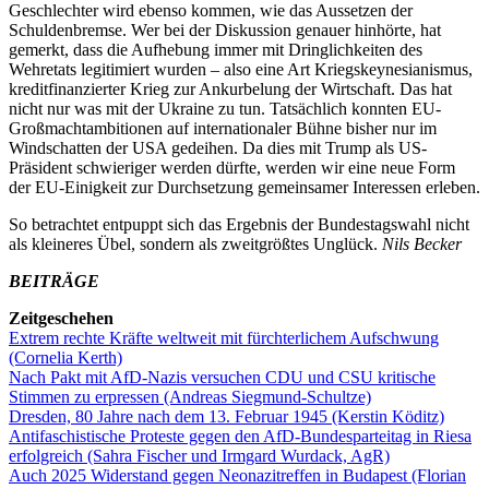
Geschlechter wird ebenso kommen, wie das Aussetzen der
Schuldenbremse. Wer bei der Diskussion genauer hinhörte, hat
gemerkt, dass die Aufhebung immer mit Dringlichkeiten des
Wehretats legitimiert wurden – also eine Art Kriegskeynesianismus,
kreditfinanzierter Krieg zur Ankurbelung der Wirtschaft. Das hat
nicht nur was mit der Ukraine zu tun. Tatsächlich konnten EU-
Großmachtambitionen auf internationaler Bühne bisher nur im
Windschatten der USA gedeihen. Da dies mit Trump als US-
Präsident schwieriger werden dürfte, werden wir eine neue Form
der EU-Einigkeit zur Durchsetzung gemeinsamer Interessen erleben.
So betrachtet entpuppt sich das Ergebnis der Bundestagswahl nicht
als kleineres Übel, sondern als zweitgrößtes Unglück.
Nils Becker
BEITRÄGE
Zeitgeschehen
Extrem rechte Kräfte weltweit mit fürchterlichem Aufschwung
(Cornelia Kerth)
Nach Pakt mit AfD-Nazis versuchen CDU und CSU kritische
Stimmen zu erpressen (Andreas Siegmund-Schultze)
Dresden, 80 Jahre nach dem 13. Februar 1945 (Kerstin Köditz)
Antifaschistische Proteste gegen den AfD-Bundesparteitag in Riesa
erfolgreich (Sahra Fischer und Irmgard Wurdack, AgR)
Auch 2025 Widerstand gegen Neonazitreffen in Budapest (Florian