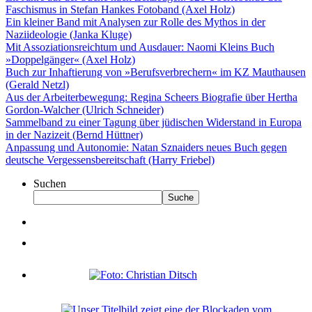
Faschismus in Stefan Hankes Fotoband (Axel Holz)
Ein kleiner Band mit Analysen zur Rolle des Mythos in der
Naziideologie (Janka Kluge)
Mit Assoziationsreichtum und Ausdauer: Naomi Kleins Buch
»Doppelgänger« (Axel Holz)
Buch zur Inhaftierung von »Berufsverbrechern« im KZ Mauthausen
(Gerald Netzl)
Aus der Arbeiterbewegung: Regina Scheers Biografie über Hertha
Gordon-Walcher (Ulrich Schneider)
Sammelband zu einer Tagung über jüdischen Widerstand in Europa
in der Nazizeit (Bernd Hüttner)
Anpassung und Autonomie: Natan Sznaiders neues Buch gegen
deutsche Vergessensbereitschaft (Harry Friebel)
Suchen
Suche