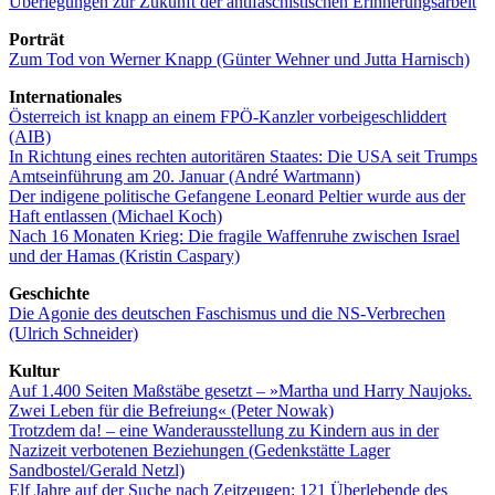
Überlegungen zur Zukunft der antifaschistischen Erinnerungsarbeit
Porträt
Zum Tod von Werner Knapp (Günter Wehner und Jutta Harnisch)
Internationales
Österreich ist knapp an einem FPÖ-Kanzler vorbeigeschliddert
(AIB)
In Richtung eines rechten autoritären Staates: Die USA seit Trumps
Amtseinführung am 20. Januar (André Wartmann)
Der indigene politische Gefangene Leonard Peltier wurde aus der
Haft entlassen (Michael Koch)
Nach 16 Monaten Krieg: Die fragile Waffenruhe zwischen Israel
und der Hamas (Kristin Caspary)
Geschichte
Die Agonie des deutschen Faschismus und die NS-Verbrechen
(Ulrich Schneider)
Kultur
Auf 1.400 Seiten Maßstäbe gesetzt – »Martha und Harry Naujoks.
Zwei Leben für die Befreiung« (Peter Nowak)
Trotzdem da! – eine Wanderausstellung zu Kindern aus in der
Nazizeit verbotenen Beziehungen (Gedenkstätte Lager
Sandbostel/Gerald Netzl)
Elf Jahre auf der Suche nach Zeitzeugen: 121 Überlebende des