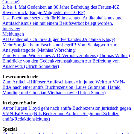
Gutsche)
2. bis 4. Mai Gedenken an 80 Jahre Befreiung des Frauen-KZ
Ravensbrück (Einige Mitglieder der LGRF)
Lisa Poettinger setzt sich für Klimaschutz, Antikapitalismus und
Antifaschismus ein mit einem Berufsverbot belegt worden.
Interview
Meldungen
AfD entledigt sich ihres Jugendverbandes JA (Janka Kluge)
Mehr Sorgfalt beim Faschismusbegriff! Vom Schlagwort zur
Analysekategorie (Mathias Wörsching)
Zum Für und Wider eines AfD-Verbotsverfahrens (Thomas Willms)
Eindrücke von den Gedenkveranstaltungen zur Befreiung von
Auschwitz (Ulrich Schneider)
Leser:innenbriefe
Zum Artikel »Hilfloser Antifaschismus« in junge Welt zur VVN-
BdA nach einer antifa-Buchrezension (Luise Gutmann, Harald
Munding und Christian Viefhaus sowie Ulrich Sander)
In eigener Sache
Autor Jürgen Lloyd geht nach antifa-Buchrezension juristisch gegen
VVN-BdA vor (Nils Becker und Andreas Siegmund-Schultze,
antifa-Redaktionsleitung)
Spezial