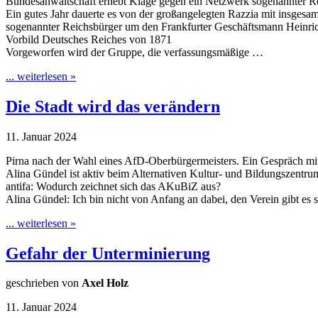
Bundesanwaltschaft erhebt Klage gegen ein Netzwerk sogenannter R
Ein gutes Jahr dauerte es von der großangelegten Razzia mit insges
sogenannter Reichsbürger um den Frankfurter Geschäftsmann Heinric
Vorbild Deutsches Reiches von 1871
Vorgeworfen wird der Gruppe, die verfassungsmäßige …
... weiterlesen »
Die Stadt wird das verändern
11. Januar 2024
Pirna nach der Wahl eines AfD-Oberbürgermeisters. Ein Gespräch 
Alina Gündel ist aktiv beim Alternativen Kultur- und Bildungszentru
antifa: Wodurch zeichnet sich das AKuBiZ aus?
Alina Gündel: Ich bin nicht von Anfang an dabei, den Verein gibt es
... weiterlesen »
Gefahr der Unterminierung
geschrieben von
Axel Holz
11. Januar 2024