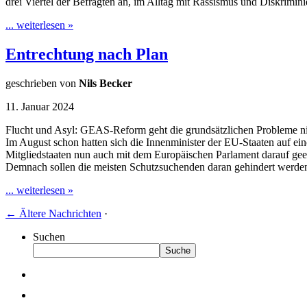
drei Viertel der Befragten an, im Alltag mit Rassismus und Diskriminie
... weiterlesen »
Entrechtung nach Plan
geschrieben von
Nils Becker
11. Januar 2024
Flucht und Asyl: GEAS-Reform geht die grundsätzlichen Probleme ni
Im August schon hatten sich die Innenminister der EU-Staaten auf 
Mitgliedstaaten nun auch mit dem Europäischen Parlament darauf geei
Demnach sollen die meisten Schutzsuchenden daran gehindert werde
... weiterlesen »
←
Ältere Nachrichten
·
Suchen
Suche