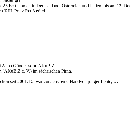
eichsbürger
amt 25 Festnahmen in Deutschland, Österreich und Italien, bis am 12.
h XIII. Prinz Reuß erhob.
mit Alina Gündel vom AKuBiZ
m (AKuBiZ e. V.) im sächsischen Pirna.
 schon seit 2001. Da war zunächst eine Handvoll junger Leute, …