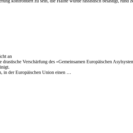
rung konfrontiert zu sein, die Hälfte wurde rassistisch belästigt, rund 
cht an
eine drastische Verschärfung des »Gemeinsamen Europäischen Asylsyst
nigt.
n, in der Europäischen Union einen …