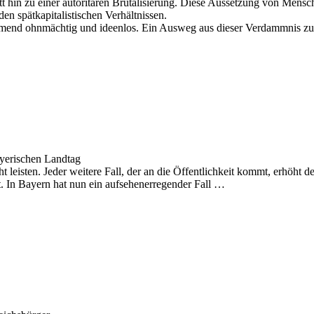
itt hin zu einer autoritären Brutalisierung. Diese Aussetzung von Mens
en spätkapitalistischen Verhältnissen.
nehmend ohnmächtig und ideenlos. Ein Ausweg aus dieser Verdammnis z
yerischen Landtag
t leisten. Jeder weitere Fall, der an die Öffentlichkeit kommt, erhöht 
ft. In Bayern hat nun ein aufsehenerregender Fall …