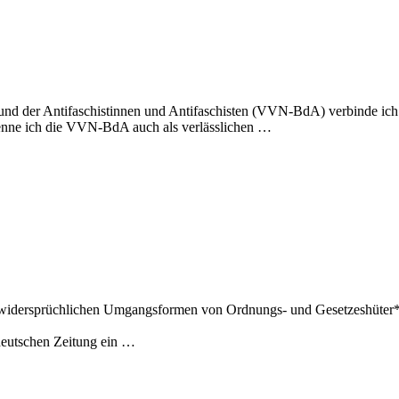
d der Antifaschistinnen und Antifaschisten (VVN-BdA) verbinde ich in 
kenne ich die VVN-BdA auch als verlässlichen …
t widersprüchlichen Umgangsformen von Ordnungs- und Gesetzeshüter*in
ddeutschen Zeitung ein …