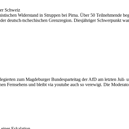
her Schweiz
histischen Widerstand in Struppen bei Pirna. Über 50 Teilnehmende be
der deutsch-tschechischen Grenzregion. Diesjähriger Schwerpunkt war 
legierten zum Magdeburger Bundesparteitag der AfD am letzten Juli- 
ichen Fernsehens und bleibt via youtube auch so verewigt. Die Moderat
einer Eskalation