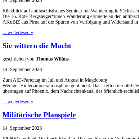
14. September 2023
Rückblick auf antifaschistisches Seminar mit Wanderung in Sächsisc
Die 16. Rote-Bergsteiger*innen-Wanderung erinnerte an den antifasc
AKuBiZ aus Pirna auf die Spuren von Verfolgung und Widerstand in 
... weiterlesen »
Sie wittern die Macht
geschrieben von
Thomas Willms
14. September 2023
Zum AfD-Parteitag im Juli und August in Magdeburg
Weniger Hinterzimmeratmosphäre geht nicht: Das Treffen der 600 De
übertragen auf Phoenix, dem Nachrichtenkanal des öffentlich-rechtl
... weiterlesen »
Militärische Planspiele
14. September 2023
IPPNW empfiehlt Waffenstillstand im Ukraine-Krieg zur Vorbeugung 