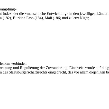
ekämpfung«
ndex, der die »menschliche Entwicklung« in den jeweiligen Ländern »mi
a (182), Burkina Faso (184), Mali (186) und zuletzt Niger, …
sdenken verbinden
grenzung und Regulierung der Zuwanderung. Einerseits wurde auf die g
 des Staatsbürgerschaftsrechts eingebracht, das vor allem diejenigen b