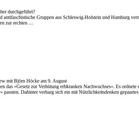
isher durchgeführt?
ind antifaschistische Gruppen aus Schleswig-Holstein und Hamburg vern
gen zur rechten …
w mit Björn Höcke am 9. August
alisten das »Gesetz zur Verhütung erbkranken Nachwuchses«. Es ordne
« passten. Dahinter verbarg sich ein mit Nützlichkeitsdenken gepaartes