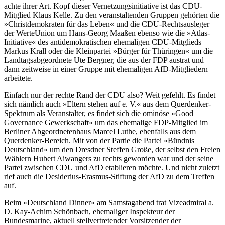
achte ihrer Art. Kopf dieser Vernetzungsinitiative ist das CDU-
Mitglied Klaus Kelle. Zu den veranstaltenden Gruppen gehörten die
»Christdemokraten für das Leben« und die CDU-Rechtsausleger
der WerteUnion um Hans-Georg Maaßen ebenso wie die »Atlas-
Initiative« des antidemokratischen ehemaligen CDU-Mitglieds
Markus Krall oder die Kleinpartei »Bürger für Thüringen« um die
Landtagsabgeordnete Ute Bergner, die aus der FDP austrat und
dann zeitweise in einer Gruppe mit ehemaligen AfD-Mitgliedern
arbeitete.
Einfach nur der rechte Rand der CDU also? Weit gefehlt. Es findet
sich nämlich auch »Eltern stehen auf e. V.« aus dem Querdenker-
Spektrum als Veranstalter, es findet sich die ominöse »Good
Governance Gewerkschaft« um das ehemalige FDP-Mitglied im
Berliner Abgeordnetenhaus Marcel Luthe, ebenfalls aus dem
Querdenker-Bereich. Mit von der Partie die Partei »Bündnis
Deutschland« um den Dresdner Steffen Große, der selbst den Freien
Wählern Hubert Aiwangers zu rechts geworden war und der seine
Partei zwischen CDU und AfD etablieren möchte. Und nicht zuletzt
rief auch die Desiderius-Erasmus-Stiftung der AfD zu dem Treffen
auf.
Beim »Deutschland Dinner« am Samstagabend trat Vizeadmiral a.
D. Kay-Achim Schönbach, ehemaliger Inspekteur der
Bundesmarine, aktuell stellvertretender Vorsitzender der