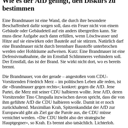
Wie es der AfD gelingt, den Diskurs zu
bestimmen
Eine Brandmauer ist eine Wand, die durch ihre besondere
Beschaffenheit dafür sorgen soll, dass ein Feuer nicht von einem
Gebäude oder Gebäudeteil auf ein anders übergreifen kann. Sie
muss diese Aufgabe auch dann erfüllen, wenn Löschwasser und
Hitze auf sie einwirken oder Bauteile auf sie stürzen. Natürlich darf
eine Brandmauer nicht durch brennbare Baustoffe unterbrochen
werden oder Hohlräume aufweisen. Kurz: Eine Brandmauer ist eine
Defensivmaßnahme, die im Ernstfall Schlimmeres verhindern soll.
Der Ernstfall, das ist der Brand. Sie wirkt nicht dort, wo es bereits
brennt.
Die Brandmauer, von der gerade – angestoßen vom CDU-
Vorsitzenden Friedrich Merz – im politischen Leben alle reden, ist
die »Brandmauer gegen rechts«; konkret: gegen die AfD. Jene
Partei, die Merz mit seiner CDU halbieren wollte. Jene AfD, deren
Vorsitzender Tino Chrupalla inzwischen davon spricht, dass die von
ihm geführte AfD die CDU halbieren wolle. Damit ist er noch
zurückhaltend. Maximilian Krah, Spitzenkandidat der AfD zur
Europawahl gibt als Ziel gar die Parole aus, die CDU müsse
vernichtet werden. »Die CDU bleibt also der strategische
Hauptgegner«, so Krah. Es brennt also tatsächlich. Lichterloh.