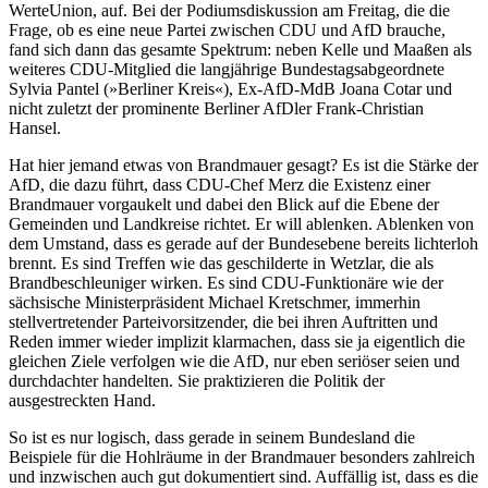
WerteUnion, auf. Bei der Podiumsdiskussion am Freitag, die die
Frage, ob es eine neue Partei zwischen CDU und AfD brauche,
fand sich dann das gesamte Spektrum: neben Kelle und Maaßen als
weiteres CDU-Mitglied die langjährige Bundestagsabgeordnete
Sylvia Pantel (»Berliner Kreis«), Ex-AfD-MdB Joana Cotar und
nicht zuletzt der prominente Berliner AfDler Frank-Christian
Hansel.
Hat hier jemand etwas von Brandmauer gesagt? Es ist die Stärke der
AfD, die dazu führt, dass CDU-Chef Merz die Existenz einer
Brandmauer vorgaukelt und dabei den Blick auf die Ebene der
Gemeinden und Landkreise richtet. Er will ablenken. Ablenken von
dem Umstand, dass es gerade auf der Bundesebene bereits lichterloh
brennt. Es sind Treffen wie das geschilderte in Wetzlar, die als
Brandbeschleuniger wirken. Es sind CDU-Funktionäre wie der
sächsische Ministerpräsident Michael Kretschmer, immerhin
stellvertretender Parteivorsitzender, die bei ihren Auftritten und
Reden immer wieder implizit klarmachen, dass sie ja eigentlich die
gleichen Ziele verfolgen wie die AfD, nur eben seriöser seien und
durchdachter handelten. Sie praktizieren die Politik der
ausgestreckten Hand.
So ist es nur logisch, dass gerade in seinem Bundesland die
Beispiele für die Hohlräume in der Brandmauer besonders zahlreich
und inzwischen auch gut dokumentiert sind. Auffällig ist, dass es die