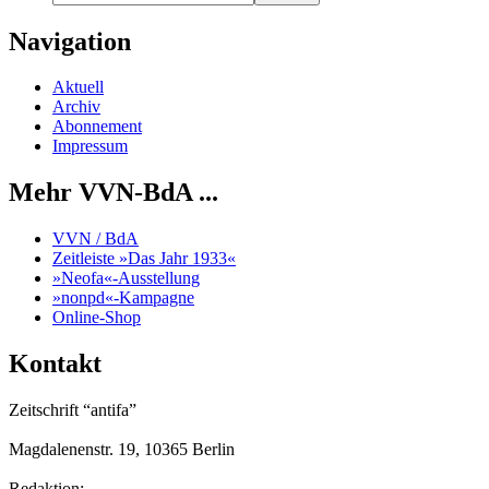
Navigation
Aktuell
Archiv
Abonnement
Impressum
Mehr VVN-BdA ...
VVN / BdA
Zeitleiste »Das Jahr 1933«
»Neofa«-Ausstellung
»nonpd«-Kampagne
Online-Shop
Kontakt
Zeitschrift “antifa”
Magdalenenstr. 19, 10365 Berlin
Redaktion: