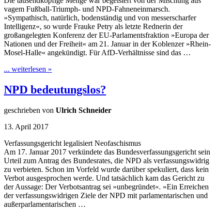
Die tausendköpfige Menge war begeistert von der Mischung aus
vagem Fußball-Triumph- und NPD-Fahneneinmarsch.
»Sympathisch, natürlich, bodenständig und von messerscharfer
Intelligenz«, so wurde Frauke Petry als letzte Rednerin der
großangelegten Konferenz der EU-Parlamentsfraktion »Europa der
Nationen und der Freiheit« am 21. Januar in der Koblenzer »Rhein-
Mosel-Halle« angekündigt. Für AfD-Verhältnisse sind das …
... weiterlesen »
NPD bedeutungslos?
geschrieben von
Ulrich Schneider
13. April 2017
Verfassungsgericht legalisiert Neofaschismus
Am 17. Januar 2017 verkündete das Bundesverfassungsgericht sein
Urteil zum Antrag des Bundesrates, die NPD als verfassungswidrig
zu verbieten. Schon im Vorfeld wurde darüber spekuliert, dass kein
Verbot ausgesprochen werde. Und tatsächlich kam das Gericht zu
der Aussage: Der Verbotsantrag sei »unbegründet«. »Ein Erreichen
der verfassungswidrigen Ziele der NPD mit parlamentarischen und
außerparlamentarischen …