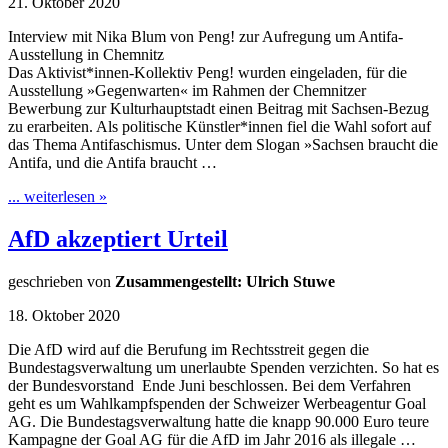
21. Oktober 2020
Interview mit Nika Blum von Peng! zur Aufregung um Antifa-
Ausstellung in Chemnitz
Das Aktivist*innen-Kollektiv Peng! wurden eingeladen, für die
Ausstellung »Gegenwarten« im Rahmen der Chemnitzer
Bewerbung zur Kulturhauptstadt einen Beitrag mit Sachsen-Bezug
zu erarbeiten. Als politische Künstler*innen fiel die Wahl sofort auf
das Thema Antifaschismus. Unter dem Slogan »Sachsen braucht die
Antifa, und die Antifa braucht …
... weiterlesen »
AfD akzeptiert Urteil
geschrieben von
Zusammengestellt: Ulrich Stuwe
18. Oktober 2020
Die AfD wird auf die Berufung im Rechtsstreit gegen die
Bundestagsverwaltung um unerlaubte Spenden verzichten. So hat es
der Bundesvorstand Ende Juni beschlossen. Bei dem Verfahren
geht es um Wahlkampfspenden der Schweizer Werbeagentur Goal
AG. Die Bundestagsverwaltung hatte die knapp 90.000 Euro teure
Kampagne der Goal AG für die AfD im Jahr 2016 als illegale …