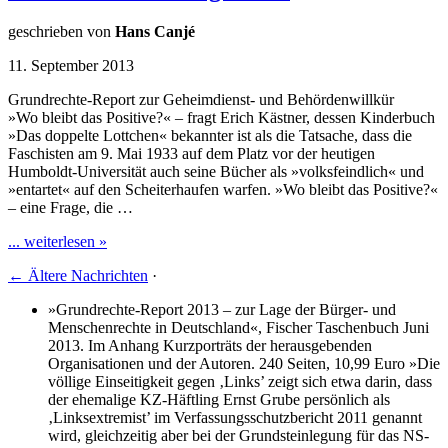
geschrieben von
Hans Canjé
11. September 2013
Grundrechte-Report zur Geheimdienst- und Behördenwillkür
»Wo bleibt das Positive?« – fragt Erich Kästner, dessen Kinderbuch
»Das doppelte Lottchen« bekannter ist als die Tatsache, dass die
Faschisten am 9. Mai 1933 auf dem Platz vor der heutigen
Humboldt-Universität auch seine Bücher als »volksfeindlich« und
»entartet« auf den Scheiterhaufen warfen. »Wo bleibt das Positive?«
– eine Frage, die …
... weiterlesen »
←
Ältere Nachrichten
·
»Grundrechte-Report 2013 – zur Lage der Bürger- und
Menschenrechte in Deutschland«, Fischer Taschenbuch Juni
2013. Im Anhang Kurzporträts der herausgebenden
Organisationen und der Autoren. 240 Seiten, 10,99 Euro »Die
völlige Einseitigkeit gegen ‚Links’ zeigt sich etwa darin, dass
der ehemalige KZ-Häftling Ernst Grube persönlich als
‚Linksextremist’ im Verfassungsschutzbericht 2011 genannt
wird, gleichzeitig aber bei der Grundsteinlegung für das NS-