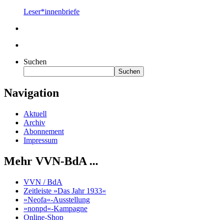
Leser*innenbriefe
Suchen
Suchen
Navigation
Aktuell
Archiv
Abonnement
Impressum
Mehr VVN-BdA ...
VVN / BdA
Zeitleiste »Das Jahr 1933«
»Neofa«-Ausstellung
»nonpd«-Kampagne
Online-Shop