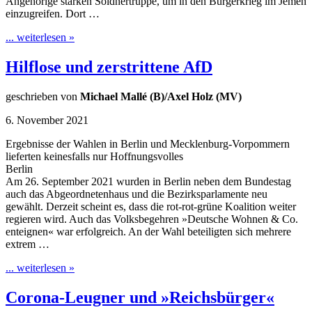
Angehörige starken Söldnertruppe, um in den Bürgerkrieg im Jemen
einzugreifen. Dort …
... weiterlesen »
Hilflose und zerstrittene AfD
geschrieben von
Michael Mallé (B)/Axel Holz (MV)
6. November 2021
Ergebnisse der Wahlen in Berlin und Mecklenburg-Vorpommern
lieferten keinesfalls nur Hoffnungsvolles
Berlin
Am 26. September 2021 wurden in Berlin neben dem Bundestag
auch das Abgeordnetenhaus und die Bezirksparlamente neu
gewählt. Derzeit scheint es, dass die rot-rot-grüne Koalition weiter
regieren wird. Auch das Volksbegehren »Deutsche Wohnen & Co.
enteignen« war erfolgreich. An der Wahl beteiligten sich mehrere
extrem …
... weiterlesen »
Corona-Leugner und »Reichsbürger«