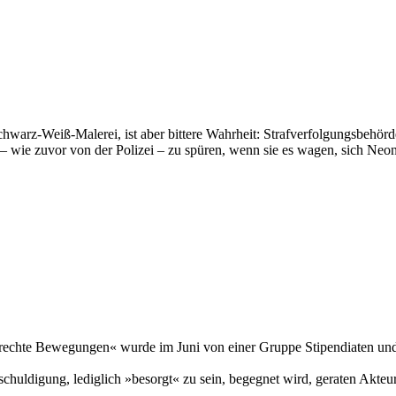
Schwarz-Weiß-Malerei, ist aber bittere Wahrheit: Strafverfolgungsbehö
 wie zuvor von der Polizei – zu spüren, wenn sie es wagen, sich Neon
echte Bewegungen« wurde im Juni von einer Gruppe Stipendiaten und S
uldigung, lediglich »besorgt« zu sein, begegnet wird, geraten Akteure 