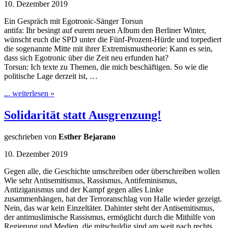
10. Dezember 2019
Ein Gespräch mit Egotronic-Sänger Torsun
antifa: Ihr besingt auf eurem neuen Album den Berliner Winter,
wünscht euch die SPD unter die Fünf-Prozent-Hürde und torpediert
die sogenannte Mitte mit ihrer Extremismustheorie: Kann es sein,
dass sich Egotronic über die Zeit neu erfunden hat?
Torsun: Ich texte zu Themen, die mich beschäftigen. So wie die
politische Lage derzeit ist, …
... weiterlesen »
Solidarität statt Ausgrenzung!
geschrieben von
Esther Bejarano
10. Dezember 2019
Gegen alle, die Geschichte umschreiben oder überschreiben wollen
Wie sehr Antisemitismus, Rassismus, Antifeminismus,
Antiziganismus und der Kampf gegen alles Linke
zusammenhängen, hat der Terroranschlag von Halle wieder gezeigt.
Nein, das war kein Einzeltäter. Dahinter steht der Antisemitismus,
der antimuslimische Rassismus, ermöglicht durch die Mithilfe von
Regierung und Medien, die mitschuldig sind am weit nach rechts