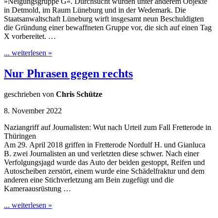
»Neigungsgruppe G«. Durchsucht wurden unter anderem Objekte
in Detmold, im Raum Lüneburg und in der Wedemark. Die
Staatsanwaltschaft Lüneburg wirft insgesamt neun Beschuldigten
die Gründung einer bewaffneten Gruppe vor, die sich auf einen Tag
X vorbereitet. …
... weiterlesen »
Nur Phrasen gegen rechts
geschrieben von
Chris Schütze
8. November 2022
Naziangriff auf Journalisten: Wut nach Urteil zum Fall Fretterode in
Thüringen
Am 29. April 2018 griffen in Fretterode Nordulf H. und Gianluca
B. zwei Journalisten an und verletzten diese schwer. Nach einer
Verfolgungsjagd wurde das Auto der beiden gestoppt, Reifen und
Autoscheiben zerstört, einem wurde eine Schädelfraktur und dem
anderen eine Stichverletzung am Bein zugefügt und die
Kameraausrüstung …
... weiterlesen »