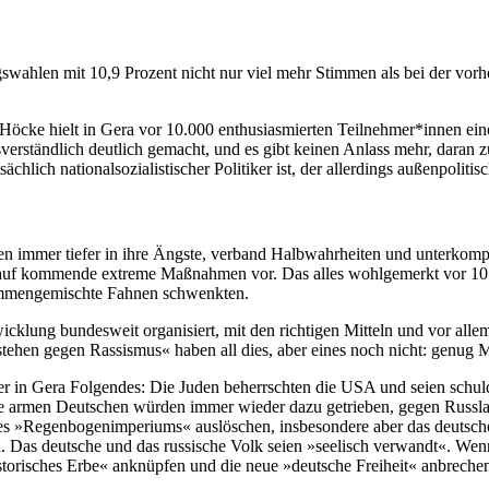
agswahlen mit 10,9 Prozent nicht nur viel mehr Stimmen als bei der vo
öcke hielt in Gera vor 10.000 enthusiasmierten Teilnehmer*innen eine n
erständlich deutlich gemacht, und es gibt keinen Anlass mehr, daran zu
atsächlich nationalsozialistischer Politiker ist, der allerdings außenpo
nen immer tiefer in ihre Ängste, verband Halbwahrheiten und unterko
e auf kommende extreme Maßnahmen vor. Das alles wohlgemerkt vor 10.
usammengemischte Fahnen schwenkten.
icklung bundesweit organisiert, mit den richtigen Mitteln und vor alle
hen gegen Rassismus« haben all dies, aber eines noch nicht: genug 
r in Gera Folgendes: Die Juden beherrschten die USA und seien schuld
ie armen Deutschen würden immer wieder dazu getrieben, gegen Russlan
hres »Regenbogenimperiums« auslöschen, insbesondere aber das deutsc
od. Das deutsche und das russische Volk seien »seelisch verwandt«. Wen
torisches Erbe« anknüpfen und die neue »deutsche Freiheit« anbrechen