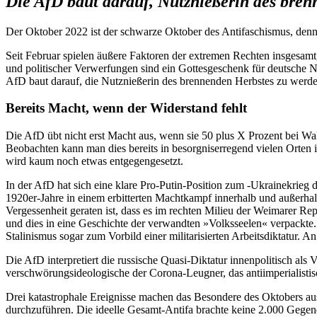
Die AfD baut darauf, Nutznießerin des bren
Der Oktober 2022 ist der schwarze Oktober des Antifaschismus, den
Seit Februar spielen äußere Faktoren der extremen Rechten insgesamt
und politischer Verwerfungen sind ein Gottesgeschenk für deutsche N
AfD baut darauf, die Nutznießerin des brennenden Herbstes zu werde
Bereits Macht, wenn der Widerstand fehlt
Die AfD übt nicht erst Macht aus, wenn sie 50 plus X Prozent bei Wah
Beobachten kann man dies bereits in besorgniserregend vielen Orte
wird kaum noch etwas entgegengesetzt.
In der AfD hat sich eine klare Pro-Putin-Position zum -Ukrainekrieg d
1920er-Jahre in einem erbitterten Machtkampf innerhalb und außerhalb
Vergessenheit geraten ist, dass es im rechten Milieu der Weimarer Re
und dies in eine Geschichte der verwandten »Volksseelen« verpackte
Stalinismus sogar zum Vorbild einer militarisierten Arbeitsdiktatur. 
Die AfD interpretiert die russische Quasi-Diktatur innenpolitisch als
verschwörungsideologische der Corona-Leugner, das antiimperialisti
Drei katastrophale Ereignisse machen das Besondere des Oktobers au
durchzuführen. Die ideelle Gesamt-Antifa brachte keine 2.000 Gegen