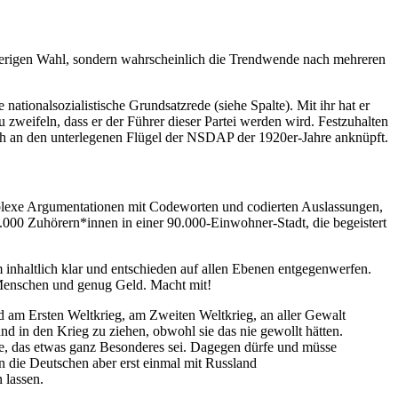
rherigen Wahl, sondern wahrscheinlich die Trendwende nach mehreren
ationalsozialistische Grundsatzrede (siehe Spalte). Mit ihr hat er
 zweifeln, dass er der Führer dieser Partei werden wird. Festzuhalten
litisch an den unterlegenen Flügel der NSDAP der 1920er-Jahre anknüpft.
mplexe Argumentationen mit Codeworten und codierten Auslassungen,
000 Zuhörern*innen in einer 90.000-Einwohner-Stadt, die begeistert
m inhaltlich klar und entschieden auf allen Ebenen entgegenwerfen.
Menschen und genug Geld. Macht mit!
 am Ersten Weltkrieg, am Zweiten Weltkrieg, an aller Gewalt
d in den Krieg zu ziehen, obwohl sie das nie gewollt hätten.
he, das etwas ganz Besonderes sei. Dagegen dürfe und müsse
n die Deutschen aber erst einmal mit Russland
 lassen.