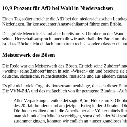
10,9 Prozent für AfD bei Wahl in Niedersachsen
Einen Tag später erreichte die AfD bei den niedersächsischen Landt
Niederlagen. Ihr konsequenter Angstwahlkampf führte zum Erfolg.
Das größte Menetekel stand aber bereits am 3. Oktober an der Wand. H
seinen Herrschaftsanspruch innerhalb wie außerhalb der Partei unmissv
ist, dass Höcke nicht einfach nur extrem rechts, sondern dass er ein t
Meisterwerk des Bösen
Die Rede war ein Meisterwerk des Bösen. Er trieb seine Zuhörer*in
»weihte« seine Zuhörer*innen in sein »Wissen« ein und bereitete si
deutsche, sächsische, reichsdeutsche, russische und aus alledem z
Es gibt nicht viele Organisationszusammenhänge, die sich dieser Entw
Die VVN-BdA und das maßgeblich von ihr getragene Bündnis »Aufste
Aller Verpackungen entkleidet sagte Björn Höcke am 3. Oktobe
des 20. Jahrhunderts und am jetzigen Krieg in der -Ukraine. D
Die Juden wollten durch die Amerikaner alle Völker mittels i
man sich mit allen Mitteln verteidigen, sonst drohe der Volkst
zusammengingen, könnten wir endlich an »unser grandioses his