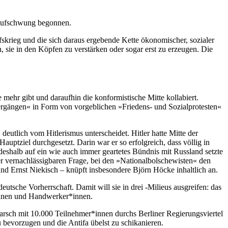
 Aufschwung begonnen.
skrieg und die sich daraus ergebende Kette ökonomischer, sozialer
 sie in den Köpfen zu verstärken oder sogar erst zu erzeugen. Die
 mehr gibt und daraufhin die konformistische Mitte kollabiert.
ergängen« in Form von vorgeblichen »Friedens- und Sozialprotesten«
deutlich vom Hitlerismus unterscheidet. Hitler hatte Mitte der
ptziel durchgesetzt. Darin war er so erfolgreich, dass völlig in
deshalb auf ein wie auch immer geartetes Bündnis mit Russland setzte
r vernachlässigbaren Frage, bei den »Nationalbolschewisten« den
 und Ernst Niekisch – knüpft insbesondere Björn Höcke inhaltlich an.
eutsche Vorherrschaft. Damit will sie in drei -Milieus ausgreifen: das
*innen und Handwerker*innen.
arsch mit 10.000 Teilnehmer*innen durchs Berliner Regierungsviertel
bevorzugen und die Antifa übelst zu schikanieren.