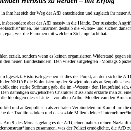
nenden Herbstes zu werden – mit Erfolg
n in ihm hat sich der Weg der AfD entschieden und zugleich ihr neuer
, insbesondere aber der AfD massiv in die Hände. Der russische Angriff
eofaschist*innen. Sie umarmen deshalb die »Krise« und suchen danach,
n, egal, wer die Flammen mit welchem Ziel angefacht hat.
len erzielt, sondern wenn es keinen organisierten Widerstand gegen sie
n in den neuen Bundesländern. Den wieder aufgelegten »Montags-Spazi
urchgesetzt. Historisch gesehen ist dies der Punkt, an dem sich die AfD 
 der NSDAP die Kolonisierung der Sowjetunion als außenpolitisches Hau
publik eine starke Strömung gab, die im »Westen« den Hauptfeind sah, 
. Den damaligen sowjetischen Charakter Russlands erklärte man zu eine
An die Ideologen dieser Linie – vor allem Arthur Moeller van den Bruck
 Vorbild und außenpolitisch als zentralen Verbündeten im Kampf um die d
sche der Traditionslinken und das soziale Milieu kleiner Unternehmer
s. Am 8. des Monats gelang es der AfD, einen nahezu reinen Naziaufm
demonstrant*innen zusammen, was der Polizei ermöglichte, die AfD zu 