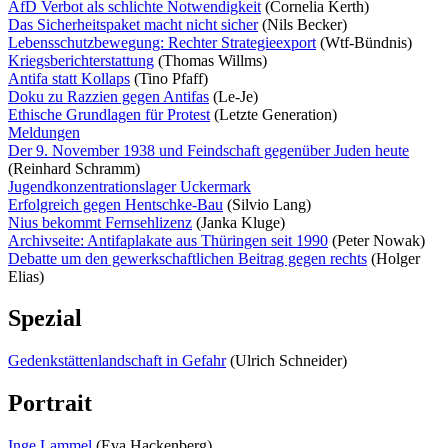
AfD Verbot als schlichte Notwendigkeit
(Cornelia Kerth)
Das Sicherheitspaket macht nicht sicher
(Nils Becker)
Lebensschutzbewegung: Rechter Strategieexport
(Wtf-Bündnis)
Kriegsberichterstattung
(Thomas Willms)
Antifa statt Kollaps
(Tino Pfaff)
Doku zu Razzien gegen Antifas
(Le-Je)
Ethische Grundlagen für Protest
(Letzte Generation)
Meldungen
Der 9. November 1938 und Feindschaft gegenüber Juden heute
(Reinhard Schramm)
Jugendkonzentrationslager Uckermark
Erfolgreich gegen Hentschke-Bau
(Silvio Lang)
Nius bekommt Fernsehlizenz
(Janka Kluge)
Archivseite: Antifaplakate aus Thüringen seit 1990
(Peter Nowak)
Debatte um den gewerkschaftlichen Beitrag gegen rechts
(Holger
Elias)
Spezial
Gedenkstättenlandschaft in Gefahr
(Ulrich Schneider)
Portrait
Inge Lammel
(Eva Hackenberg)