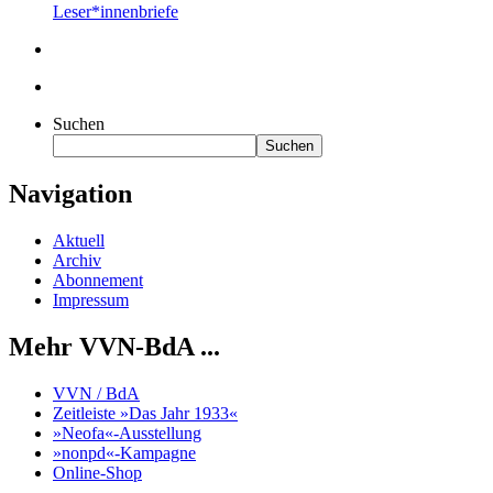
Leser*innenbriefe
Suchen
Suchen
Navigation
Aktuell
Archiv
Abonnement
Impressum
Mehr VVN-BdA ...
VVN / BdA
Zeitleiste »Das Jahr 1933«
»Neofa«-Ausstellung
»nonpd«-Kampagne
Online-Shop