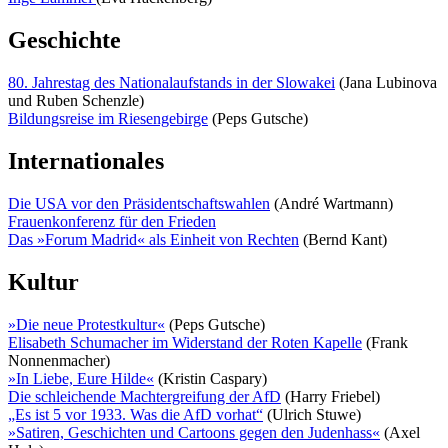
Geschichte
80. Jahrestag des Nationalaufstands in der Slowakei
(Jana Lubinova
und Ruben Schenzle)
Bildungsreise im Riesengebirge
(Peps Gutsche)
Internationales
Die USA vor den Präsidentschaftswahlen
(André Wartmann)
Frauenkonferenz für den Frieden
Das »Forum Madrid« als Einheit von Rechten
(Bernd Kant)
Kultur
»Die neue Protestkultur«
(Peps Gutsche)
Elisabeth Schumacher im Widerstand der Roten Kapelle
(Frank
Nonnenmacher)
»In Liebe, Eure Hilde«
(Kristin Caspary)
Die schleichende Machtergreifung der AfD
(Harry Friebel)
„Es ist 5 vor 1933. Was die AfD vorhat“
(Ulrich Stuwe)
»Satiren, Geschichten und Cartoons gegen den Judenhass«
(Axel