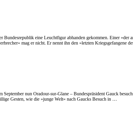
der Bundesrepublik eine Leuchtfigur abhanden gekommen. Einer »der an
erbrecher« mag er nicht. Er nennt ihn den »letzten Kriegsgefangene d
m September nun Oradour-sur-Glane – Bundespräsident Gauck besuchte
Billige Gesten, wie die »junge Welt« nach Gaucks Besuch in …