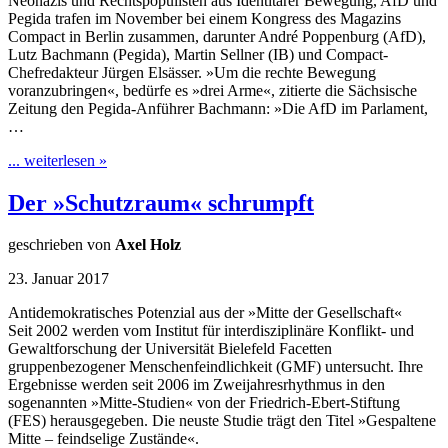
Neonazis und Rechtspopulisten aus Identitärer Bewegung, AfD und
Pegida trafen im November bei einem Kongress des Magazins
Compact in Berlin zusammen, darunter André Poppenburg (AfD),
Lutz Bachmann (Pegida), Martin Sellner (IB) und Compact-
Chefredakteur Jürgen Elsässer. »Um die rechte Bewegung
voranzubringen«, bedürfe es »drei Arme«, zitierte die Sächsische
Zeitung den Pegida-Anführer Bachmann: »Die AfD im Parlament,
…
... weiterlesen »
Der »Schutzraum« schrumpft
geschrieben von
Axel Holz
23. Januar 2017
Antidemokratisches Potenzial aus der »Mitte der Gesellschaft«
Seit 2002 werden vom Institut für interdisziplinäre Konflikt- und
Gewaltforschung der Universität Bielefeld Facetten
gruppenbezogener Menschenfeindlichkeit (GMF) untersucht. Ihre
Ergebnisse werden seit 2006 im Zweijahresrhythmus in den
sogenannten »Mitte-Studien« von der Friedrich-Ebert-Stiftung
(FES) herausgegeben. Die neuste Studie trägt den Titel »Gespaltene
Mitte – feindselige Zustände«.