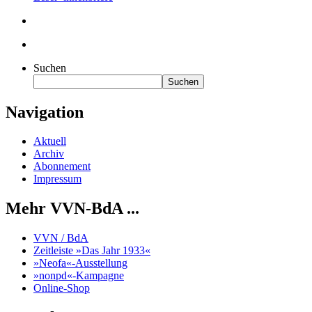
Suchen
Suchen
Navigation
Aktuell
Archiv
Abonnement
Impressum
Mehr VVN-BdA ...
VVN / BdA
Zeitleiste »Das Jahr 1933«
»Neofa«-Ausstellung
»nonpd«-Kampagne
Online-Shop