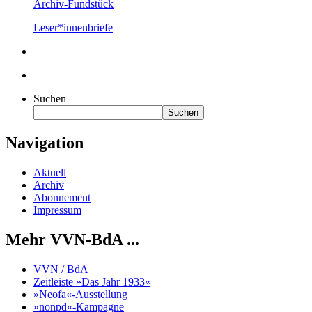
Archiv-Fundstück
Leser*innenbriefe
Suchen
Suchen
Navigation
Aktuell
Archiv
Abonnement
Impressum
Mehr VVN-BdA ...
VVN / BdA
Zeitleiste »Das Jahr 1933«
»Neofa«-Ausstellung
»nonpd«-Kampagne