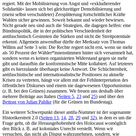
regiert. Mit der Mobilisierung von Angst und »exkludierender
Solidarität« lassen sich bei gleichzeitiger Demobilisierung und
(meist selbst verschuldeter) Zersplitterung fortschrittlicher Kräfte
Wahlen sicher gewinnen. Soweit bekannt und wieder bewiesen.
Nicht gerade neu sind auch die Strategien, die dagegen helfen: eine
Bündnispolitik, die in der politischen Verschiedenheit der
antifaschistisch Gesinnten die Stärken und nicht die Streitpotentiale
erkennt. Allgemein anwendbar dürfte der Merksatz von Thomas
Willms auf Seite 3 sein: Die Rechte regiert nicht erst, wenn sie mehr
als 50 Prozent der Wähler*innenstimmen hinter sich versammelt hat,
sondern wenn es keinen organisierten Widerstand gegen sie mehr
gibt und daraufhin die konformistische Mitte kollabiert. Auf letzteres
gibt es hierzulande überhaupt keine Antwort. Die Schüchternheit,
antifaschistische und internationalistische Positionen zu aktuelle
Krisen zu vertreten, hängt vor allem mit der Fehlinterpretation des
öffentlichen Diskurses und einem nie dagewesenen Opportunismus
(z. B. bei den Grünen) zusammen. Wir freuen uns deshalb über
mehrere Beiträge aus Italien (
Seiten 5
,
23
und
25
) und über den
Beitrag von Julian Pahlke
(für die Grünen im Bundestag).
Ein weiterer Schwerpunkt dieser antifa-Nummer ist der sogenannte
Historikerstreit 2.0 (
Seiten 13
,
14
,
28
,
29
und
32
), in dem es um die
Frage geht, ob die Herausgehobenheit des Holocaust womöglich
den Blick z. B. auf koloniales Unrecht verstellt. Wenn wir
versuchen, das nicht als Disput wahrzunehmen, sondern, wie