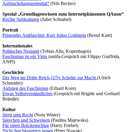
Aufstachelungspotential?
(Nils Becker)
Spezial „Grundlagenwissen zum Internetphänomen QAnon“
Rechte Subkulturen
(Juliet Schnabel)
Portrait
Prägender Antifaschist: Kurt Julius Goldstein
(Bernd Kant)
Internationales
Politisches Neuland
(Tobias Alm, Kopenhagen)
Faschismus ist ein Virus
(antifa-Gespräch mit Filippo Giuffrida,
ANPI)
Geschichte
Der Weg ins Dritte Reich (2/5): Schritte zur Macht
(Ulrich
Schneider)
Aufstieg des Faschismus
(Erhard Korn)
Etwas Selbstverständliches
(Gespräch mit Brigitte und Gerhard
Brändle)
Kultur
Streit ums Recht
(Nora Winter)
Sprechen und Schweigen
(Paulina Majewska)
Für einen Brückenschlag
(Harry Friebel)
Nicht durchkommen lassen
(Peter Nowak)