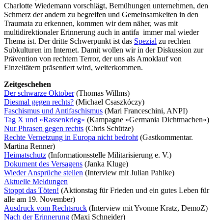
Charlotte Wiedemann vorschlägt, Bemühungen unternehmen, den
Schmerz der andern zu begreifen und Gemeinsamkeiten in den
Traumata zu erkennen, kommen wir dem näher, was mit
multidirektionaler Erinnerung auch in antifa immer mal wieder
Thema ist. Der dritte Schwerpunkt ist das
Spezial
zu rechten
Subkulturen im Internet. Damit wollen wir in der Diskussion zur
Prävention von rechtem Terror, der uns als Amoklauf von
Einzeltätern präsentiert wird, weiterkommen.
Zeitgeschehen
Der schwarze Oktober
(Thomas Willms)
Diesmal gegen rechts?
(Michael Csaszkóczy)
Faschismus und Antifaschismus
(Mari Franceschini, ANPI)
Tag X und »Rassenkrieg«
(Kampagne »Germania Dichtmachen«)
Nur Phrasen gegen rechts
(Chris Schütze)
Rechte Vernetzung in Europa nicht bedroht
(Gastkommentar.
Martina Renner)
Heimatschutz
(Informationsstelle Militarisierung e. V.)
Dokument des Versagens
(Janka Kluge)
Wieder Ansprüche stellen
(Interview mit Julian Pahlke)
Aktuelle Meldungen
Stoppt das Töten!
(Aktionstag für Frieden und ein gutes Leben für
alle am 19. November)
Ausdruck vom Rechtsruck
(Interview mit Yvonne Kratz, DemoZ)
Nach der Erinnerung
(Maxi Schneider)