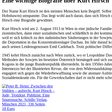
Eine wichtige Biografie über Kurt Hirsch
Der Name Kurt Hirsch ist den meisten Menschen kein Begriff. Selbst 
Hobsbawm) umspannte. Das liegt wohl auch daran, dass sich Hirsch ni
Hirsch eine Biografie gewidmet.
Kurt Hirsch wird am 2. August 1913 in Wien in eine jüdische Familie 
zionistischen, dann einer sozialistischen und schließlich in der kommu
weil er sich kritisch zu den stalinistischen Säuberungen in der Sowj
die Deportation in das Konzentrationslager Dachau. Im Jahr darauf 
auch seinen Leidensgenossen Emil Carlebach. Trotz politischer Differ
1945 kehrt Hirsch zunächst nach Wien zurück, wo er Leopoldine David,
Methoden der Sowjets im besetzten Österreich bemängelt und sich zud
Kogons in die junge Bundesrepublik übersiedeln. In den 1950er-Jahren 
Intermezzo bei der Illustrierten Revue, die von dem Widerstandskämp
engagiert sich gegen die Wiederbewaffnung sowie die atomare Aufrüstu
Sozialdemokratie ein. Für die Gewerkschaften darf er nicht mehr sch