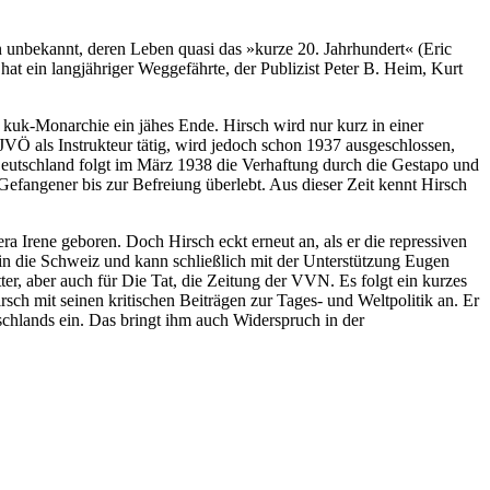
n unbekannt, deren Leben quasi das »kurze 20. Jahrhundert« (Eric
at ein langjähriger Weggefährte, der Publizist Peter B. Heim, Kurt
n kuk-Monarchie ein jähes Ende. Hirsch wird nur kurz in einer
 KJVÖ als Instrukteur tätig, wird jedoch schon 1937 ausgeschlossen,
 Deutschland folgt im März 1938 die Verhaftung durch die Gestapo und
fangener bis zur Befreiung überlebt. Aus dieser Zeit kennt Hirsch
a Irene geboren. Doch Hirsch eckt erneut an, als er die repressiven
in die Schweiz und kann schließlich mit der Unterstützung Eugen
ter, aber auch für Die Tat, die Zeitung der VVN. Es folgt ein kurzes
ch mit seinen kritischen Beiträgen zur Tages- und Weltpolitik an. Er
schlands ein. Das bringt ihm auch Widerspruch in der