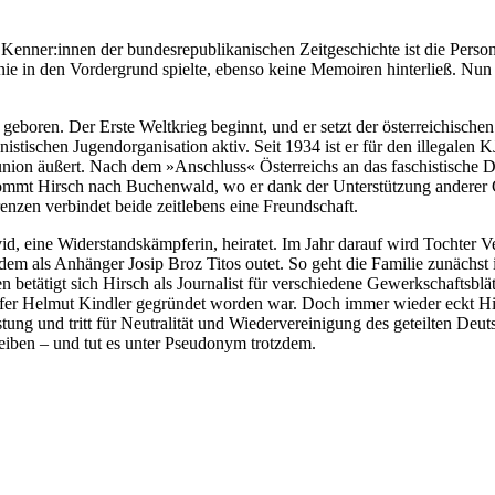
Kenner:innen der bundesrepublikanischen Zeitgeschichte ist die Perso
e in den Vordergrund spielte, ebenso keine Memoiren hinterließ. Nun h
geboren. Der Erste Weltkrieg beginnt, und er setzt der österreichische
nistischen Jugendorganisation aktiv. Seit 1934 ist er für den illegalen
etunion äußert. Nach dem »Anschluss« Österreichs an das faschistische
kommt Hirsch nach Buchenwald, wo er dank der Unterstützung anderer Ge
enzen verbindet beide zeitlebens eine Freundschaft.
 eine Widerstandskämpferin, heiratet. Im Jahr darauf wird Tochter Ver
em als Anhänger Josip Broz Titos outet. So geht die Familie zunächst 
betätigt sich Hirsch als Journalist für verschiedene Gewerkschaftsblät
fer Helmut Kindler gegründet worden war. Doch immer wieder eckt Hirs
ng und tritt für Neutralität und Wiedervereinigung des geteilten Deut
reiben – und tut es unter Pseudonym trotzdem.