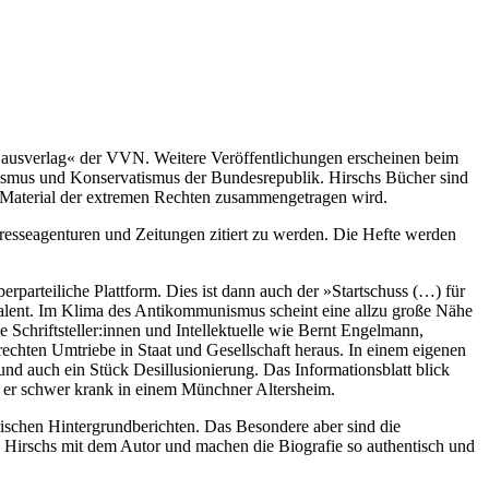
»Hausverlag« der VVN. Weitere Veröffentlichungen erscheinen beim
ismus und Konservatismus der Bundesrepublik. Hirschs Bücher sind
lem Material der extremen Rechten zusammengetragen wird.
 Presseagenturen und Zeitungen zitiert zu werden. Die Hefte werden
arteiliche Plattform. Dies ist dann auch der »Startschuss (…) für
alent. Im Klima des Antikommunismus scheint eine allzu große Nähe
 Schriftsteller:innen und Intellektuelle wie Bernt Engelmann,
echten Umtriebe in Staat und Gesellschaft heraus. In einem eigenen
d auch ein Stück Desillusionierung. Das Informationsblatt blick
 er schwer krank in einem Münchner Altersheim.
rischen Hintergrundberichten. Das Besondere aber sind die
 Hirschs mit dem Autor und machen die Biografie so authentisch und