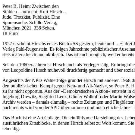
Peter B. Heim: Zwischen den
Stühlen – aufrecht. Kurt Hirsch –
Jude, Trotzkist, Publizist. Eine
Spurensuche. Schillo Verlag,
München 2021, 336 Seiten,
18 Euro
1957 erscheint Hirschs erstes Buch »SS gestern, heute und …«, drei
Verlag Pahl-Rugenstein. Es folgen Jahrzehnte publizistischer Ause
stets materialreich und akribisch. Das ist auch möglich, weil er bere
Seit den 1960er-Jahren ist Hirsch auch als Verleger tätig. Er bringt
von Leopoldine Hirsch mühevoll druckfertig gemacht und über sozial
Angesichts der NPD-Wahlerfolge gründet Hirsch mit anderen 1968 die
den publizistischen Kampf gegen Neu- und Alt-Nazis«, so Peter B. 
zu ihr nicht opportun. Aus der »Demokratischen Aktion« entsteht in d
Ingeborg Drewitz, Siegfried Lenz, Günter Wallraff oder Martin Walse
Archiv werden – damals einmalig – rechte Zeitungen und Flugblätter
nach rechts wird von der SPD übernommen und noch etliche Jahre – 
Das Buch ist eine Art Collage. Die einfühlsame Darstellung des Lebe
ausführlichen Zitatblöcke, in denen Hirsch selbst zu Wort kommt. S
lebendig.