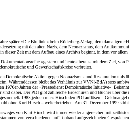
 Jahre später »Die Blutlinie« beim Röderberg-Verlag, dem damaligen 
inandersetzung mit den alten Nazis, dem Neonazismus, dem Antikommun
its in dieser Zeit mit dem Aufbau eines Archivs beginnt, in dem vor al
 die Dokumentationsreihe »gestern und heute« heraus, mit dem Ziel, von
demokratische und Gewerkschaftskreise verbreitet.
 »Demokratische Aktion gegen Neonazismus und Restauration« als überp
Heim. Währenddessen bleibt das Verhältnis zur VVN(-BdA) stets ambiv
en 1970er-Jahren der »Pressedienst Demokratische Initiative«. Bekannte
r sind dabei. Der PDI gibt zahlreiche Broschüren und Bücher über die r
 gesammelt. 1983 jedoch muss Hirsch den PDI auflösen – Geldmangel un
bald ohne Kurt Hirsch – weiterbetrieben. Am 31. Dezember 1999 stirbt
nsweges von Kurt Hirsch wird immer wieder angereichert mit zeithisto
ie stammen von verschiedenen auf Tonband aufgezeichneten Gesprächen