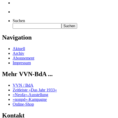
Suchen
Suchen
Navigation
Aktuell
Archiv
Abonnement
Impressum
Mehr VVN-BdA ...
VVN / BdA
Zeitleiste »Das Jahr 1933«
»Neofa«-Ausstellung
»nonpd«-Kampagne
Online-Shop
Kontakt