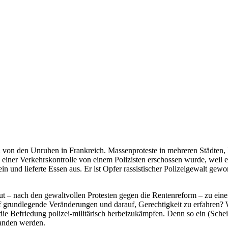
l von den Unruhen in Frankreich. Massenproteste in mehreren Städten, 
i einer Verkehrskontrolle von einem Polizisten erschossen wurde, weil e
n und lieferte Essen aus. Er ist Opfer rassistischer Polizeigewalt gewo
t – nach den gewaltvollen Protesten gegen die Rentenreform – zu einer 
auf grundlegende Veränderungen und darauf, Gerechtigkeit zu erfahren?
ie Befriedung polizei-militärisch herbeizukämpfen. Denn so ein (Schein-
tanden werden.