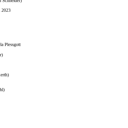
h Schneider)
i 2023
la Plessgott
r)
erth)
hl)