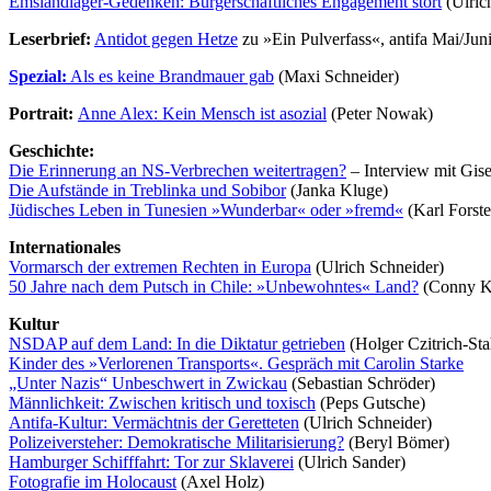
Emslandlager-Gedenken: Bürgerschaftliches Engagement stört
(Ulric
Leserbrief:
Antidot gegen Hetze
zu »Ein Pulverfass«, antifa Mai/Jun
Spezial:
Als es keine Brandmauer gab
(Maxi Schneider)
Portrait:
Anne Alex: Kein Mensch ist asozial
(Peter Nowak)
Geschichte:
Die Erinnerung an NS-Verbrechen weitertragen?
– Interview mit Gise
Die Aufstände in Treblinka und Sobibor
(Janka Kluge)
Jüdisches Leben in Tunesien »Wunderbar« oder »fremd«
(Karl Forste
Internationales
Vormarsch der extremen Rechten in Europa
(Ulrich Schneider)
50 Jahre nach dem Putsch in Chile: »Unbewohntes« Land?
(Conny K
Kultur
NSDAP auf dem Land: In die Diktatur getrieben
(Holger Czitrich-Sta
Kinder des »Verlorenen Transports«. Gespräch mit Carolin Starke
„Unter Nazis“ Unbeschwert in Zwickau
(Sebastian Schröder)
Männlichkeit: Zwischen kritisch und toxisch
(Peps Gutsche)
Antifa-Kultur: Vermächtnis der Geretteten
(Ulrich Schneider)
Polizeiversteher: Demokratische Militarisierung?
(Beryl Bömer)
Hamburger Schifffahrt: Tor zur Sklaverei
(Ulrich Sander)
Fotografie im Holocaust
(Axel Holz)