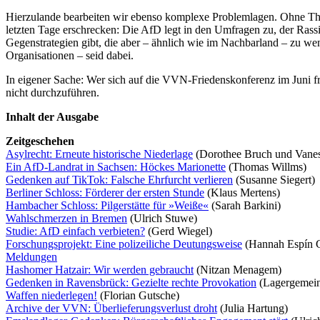
Hierzulande bearbeiten wir ebenso komplexe Problemlagen. Ohne The
letzten Tage erschrecken: Die AfD legt in den Umfragen zu, der Rass
Gegenstrategien gibt, die aber – ähnlich wie im Nachbarland – zu we
Organisationen – seid dabei.
In eigener Sache: Wer sich auf die VVN-Friedenskonferenz im Juni fr
nicht durchzuführen.
Inhalt der Ausgabe
Zeitgeschehen
Asylrecht: Erneute historische Niederlage
(Dorothee Bruch und Vane
Ein AfD-Landrat in Sachsen: Höckes Marionette
(Thomas Willms)
Gedenken auf TikTok: Falsche Ehrfurcht verlieren
(Susanne Siegert)
Berliner Schloss: Förderer der ersten Stunde
(Klaus Mertens)
Hambacher Schloss: Pilgerstätte für »Weiße«
(Sarah Barkini)
Wahlschmerzen in Bremen
(Ulrich Stuwe)
Studie: AfD einfach verbieten?
(Gerd Wiegel)
Forschungsprojekt: Eine polizeiliche Deutungsweise
(Hannah Espín 
Meldungen
Hashomer Hatzair: Wir werden gebraucht
(Nitzan Menagem)
Gedenken in Ravensbrück: Gezielte rechte Provokation
(Lagergemeins
Waffen niederlegen!
(Florian Gutsche)
Archive der VVN: Überlieferungsverlust droht
(Julia Hartung)