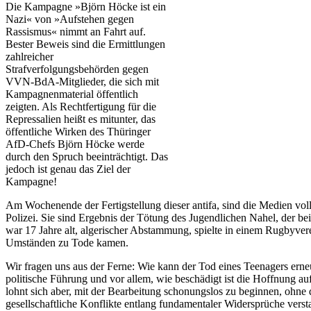
Die Kampagne »Björn Höcke ist ein
Nazi« von »Aufstehen gegen
Rassismus« nimmt an Fahrt auf.
Bester Beweis sind die Ermittlungen
zahlreicher
Strafverfolgungsbehörden gegen
VVN-BdA-Mitglieder, die sich mit
Kampagnenmaterial öffentlich
zeigten. Als Rechtfertigung für die
Repressalien heißt es mitunter, das
öffentliche Wirken des Thüringer
AfD-Chefs Björn Höcke werde
durch den Spruch beeinträchtigt. Das
jedoch ist genau das Ziel der
Kampagne!
Am Wochenende der Fertigstellung dieser antifa, sind die Medien vol
Polizei. Sie sind Ergebnis der Tötung des Jugendlichen Nahel, der be
war 17 Jahre alt, algerischer Abstammung, spielte in einem Rugbyverei
Umständen zu Tode kamen.
Wir fragen uns aus der Ferne: Wie kann der Tod eines Teenagers erneu
politische Führung und vor allem, wie beschädigt ist die Hoffnung 
lohnt sich aber, mit der Bearbeitung schonungslos zu beginnen, ohne d
gesellschaftliche Konflikte entlang fundamentaler Widersprüche vers