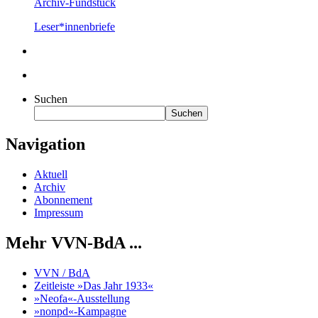
Archiv-Fundstück
Leser*innenbriefe
Suchen
Suchen
Navigation
Aktuell
Archiv
Abonnement
Impressum
Mehr VVN-BdA ...
VVN / BdA
Zeitleiste »Das Jahr 1933«
»Neofa«-Ausstellung
»nonpd«-Kampagne