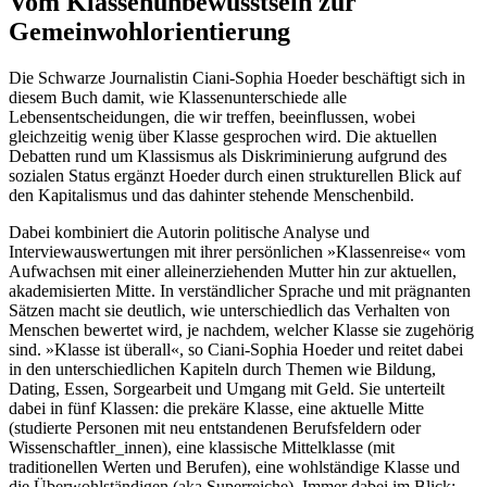
Vom Klassenunbewusstsein zur
Gemeinwohlorientierung
Die Schwarze Journalistin Ciani-Sophia Hoeder beschäftigt sich in
diesem Buch damit, wie Klassenunterschiede alle
Lebensentscheidungen, die wir treffen, beeinflussen, wobei
gleichzeitig wenig über Klasse gesprochen wird. Die aktuellen
Debatten rund um Klassismus als Diskriminierung aufgrund des
sozialen Status ergänzt Hoeder durch einen strukturellen Blick auf
den Kapitalismus und das dahinter stehende Menschenbild.
Dabei kombiniert die Autorin politische Analyse und
Interviewauswertungen mit ihrer persönlichen »Klassenreise« vom
Aufwachsen mit einer alleinerziehenden Mutter hin zur aktuellen,
akademisierten Mitte. In verständlicher Sprache und mit prägnanten
Sätzen macht sie deutlich, wie unterschiedlich das Verhalten von
Menschen bewertet wird, je nachdem, welcher Klasse sie zugehörig
sind. »Klasse ist überall«, so Ciani-Sophia Hoeder und reitet dabei
in den unterschiedlichen Kapiteln durch Themen wie Bildung,
Dating, Essen, Sorgearbeit und Umgang mit Geld. Sie unterteilt
dabei in fünf Klassen: die prekäre Klasse, eine aktuelle Mitte
(studierte Personen mit neu entstandenen Berufsfeldern oder
Wissenschaftler_innen), eine klassische Mittelklasse (mit
traditionellen Werten und Berufen), eine wohlständige Klasse und
die Überwohlständigen (aka Superreiche). Immer dabei im Blick: