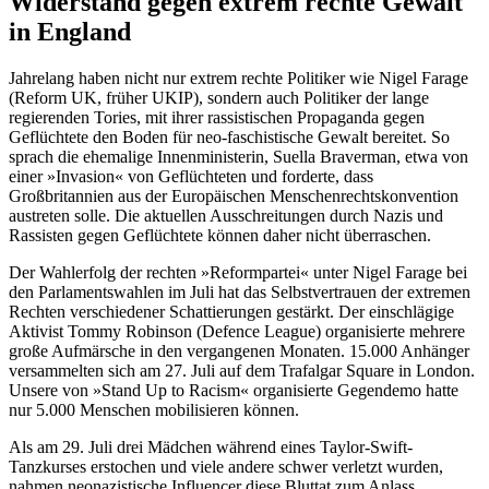
Widerstand gegen extrem rechte Gewalt
in England
Jahrelang haben nicht nur extrem rechte Politiker wie Nigel Farage
(Reform UK, früher UKIP), sondern auch Politiker der lange
regierenden Tories, mit ihrer rassistischen Propaganda gegen
Geflüchtete den Boden für neo-faschistische Gewalt bereitet. So
sprach die ehemalige Innenministerin, Suella Braverman, etwa von
einer »Invasion« von Geflüchteten und forderte, dass
Großbritannien aus der Europäischen Menschenrechtskonvention
austreten solle. Die aktuellen Ausschreitungen durch Nazis und
Rassisten gegen Geflüchtete können daher nicht überraschen.
Der Wahlerfolg der rechten »Reformpartei« unter Nigel Farage bei
den Parlamentswahlen im Juli hat das Selbstvertrauen der extremen
Rechten verschiedener Schattierungen gestärkt. Der einschlägige
Aktivist Tommy Robinson (Defence League) organisierte mehrere
große Aufmärsche in den vergangenen Monaten. 15.000 Anhänger
versammelten sich am 27. Juli auf dem Trafalgar Square in London.
Unsere von »Stand Up to Racism« organisierte Gegendemo hatte
nur 5.000 Menschen mobilisieren können.
Als am 29. Juli drei Mädchen während eines Taylor-Swift-
Tanzkurses erstochen und viele andere schwer verletzt wurden,
nahmen neonazistische Influencer diese Bluttat zum Anlass,