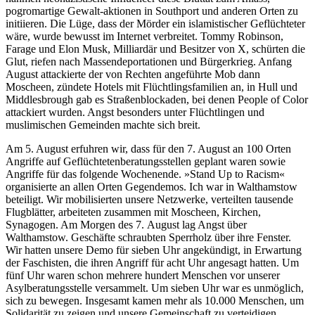
pogromartige Gewalt-aktionen in Southport und anderen Orten zu
initiieren. Die Lüge, dass der Mörder ein islamistischer Geflüchteter
wäre, wurde bewusst im Internet verbreitet. Tommy Robinson,
Farage und Elon Musk, Milliardär und Besitzer von X, schürten die
Glut, riefen nach Massendeportationen und Bürgerkrieg. Anfang
August attackierte der von Rechten angeführte Mob dann
Moscheen, zündete Hotels mit Flüchtlingsfamilien an, in Hull und
Middlesbrough gab es Straßenblockaden, bei denen People of Color
attackiert wurden. Angst besonders unter Flüchtlingen und
muslimischen Gemeinden machte sich breit.
Am 5. August erfuhren wir, dass für den 7. August an 100 Orten
Angriffe auf Geflüchtetenberatungsstellen geplant waren sowie
Angriffe für das folgende Wochenende. »Stand Up to Racism«
organisierte an allen Orten Gegendemos. Ich war in Walthamstow
beteiligt. Wir mobilisierten unsere Netzwerke, verteilten tausende
Flugblätter, arbeiteten zusammen mit Moscheen, Kirchen,
Synagogen. Am Morgen des 7. August lag Angst über
Walthamstow. Geschäfte schraubten Sperrholz über ihre Fenster.
Wir hatten unsere Demo für sieben Uhr angekündigt, in Erwartung
der Faschisten, die ihren Angriff für acht Uhr angesagt hatten. Um
fünf Uhr waren schon mehrere hundert Menschen vor unserer
Asylberatungsstelle versammelt. Um sieben Uhr war es unmöglich,
sich zu bewegen. Insgesamt kamen mehr als 10.000 Menschen, um
Solidarität zu zeigen und unsere Gemeinschaft zu verteidigen.