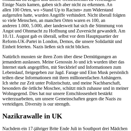
Einige Nazis kamen, gaben sich aber nicht zu erkennen. An
allen 100 Orten, wo »Stand Up to Racism« zum Widerstand
aufgerufen hatte, wurden Angriffe verhindert. Nicht überall folgten
so viele Menschen, an manchen Orten waren es 100, an
anderen 1.000, 5.000, aber landesweit hat sich die Stimmung von
Angst und Ohnmacht zu Hoffnung und Zuversicht gewandelt. Am
10./11. August gab es überall, selbst vor dem Hauptquartier der
Reform-UK-Partei in London, Demos, die unsere Solidarität und
Einheit feierten. Nazis ließen sich nicht blicken.
Natürlich mussten sie ihren Zorn über diese Demütigungen an
jemandem auslassen. Meine Genossin Jo und ich wurden über das
Internet stark angegriffen, mit Steckbrief und Informationen zum
Lebenslauf, freigegeben zur Jagd. Farage und Elon Musk persönlich
teilten diese Informationen mit ihren millionenfachen Anhängern.
Ich stehe zur Zeit unter Polizeischutz, und meine Nachbarschaft,
besonders die örtliche Moschee, schützt mich zuhause und in meiner
Wohngegend. Dies hat nur unsere Entschlossenheit bestärkt
weiterzuarbeiten, um unsere Gemeinschaften gegen die Nazis zu
verteidigen. Diversity is our strength.
Nazikrawalle in UK
Nachdem ein 17-jähriger Brite Ende Juli in Southport drei Mädchen