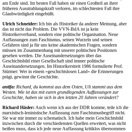
am Ende sind. Im besten Fall haben sie einen Großteil an ihrer
früheren Ausstrahlungskraft verloren, im schlechtesten Fall ihre
Glaubwürdigkeit eingebüßt.
Ulrich Schneider:
Ich bin als Historiker da anderer Meinung, aber
das ist nicht das Problem. Die VVN-BdA ist ja kein
Historikerverband, sondern eine politische Organisation. Neue
Auffassungen zum Faschismus, seinen Wurzeln und seinen
Gefahren sind ja für uns keine akademischen Fragen, sondern
müssen im Zusammenhang mit unserer politischen Positionen
gesehen werden. Die Auseinandersetzungen über das
Geschichtsbild einer Gesellschaft sind immer politische
Auseinandersetzungen. Im Historikerstreit 1986 formulierte Prof.
Stürmer: Wer in einem »geschichtslosen Land« die Erinnerungen
prägt, gewinnt die Geschichte.
antifa:
Richard, du kommst aus dem Osten, Uli stammt aus dem
Westen. Wie ist das mit euren grundlegenden Auffassungen zur
Geschichte, haben sie sich in den letzten 20 Jahren verändert?
Richard Häsler:
Auch wenn ich aus der DDR komme, teile ich die
marxistisch-leninistische Auffassung zum Faschismusbegriff nicht.
Sie war mir immer zu schematisch. Ich habe mein Geschichtsbild
inzwischen durch die verschiedensten Quellen erweitert, was nicht
heißen muss, dass ich jede neue Auffassung kritiklos übernommen