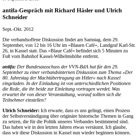
antifa-Gespräch mit Richard Häsler und Ulrich
Schneider
Sept.-Okt. 2012
Die verbandsoffene Diskussion findet am Samstag, dem 29.
September, von 12 bis 16 Uhr im »Blauen Café«, Landgraf Karl-Str.
26, in Kassel statt. Das »Blaue Café« befindet sich 5 Minuten zu
Fuß vom Bahnhof Kassel-Wilhelmshöhe entfernt.
antifa:
Der Bundesausschuss der VVN-BdA hat für den 29.
September zu einer verbandsinternen Diskussion zum Thema »Der
80. Jahrestag der Machtübertragung an Hitler« nach Kassel
eingeladen. In der Einladung ist von unterschiedlichen Positionen
die Rede, die ihr beide zur Einleitung vortragen werdet. Was
erwartet ihr von dieser Veranstaltung, worauf sollten sich die
Teilnehmer einstellen?
Ulrich Schneider:
Ich erwarte, dass es uns gelingt, einen Prozess
der Selbstverständigung über originäre historische Themen in Gang
zu setzen, die für die Politik unseres Verbandes bestimmend sind.
Das haben wir in den letzten Jahren etwas versäumt. Ich glaube,
dass wir diese Diskussion in Kassel nun wieder beginnen können.