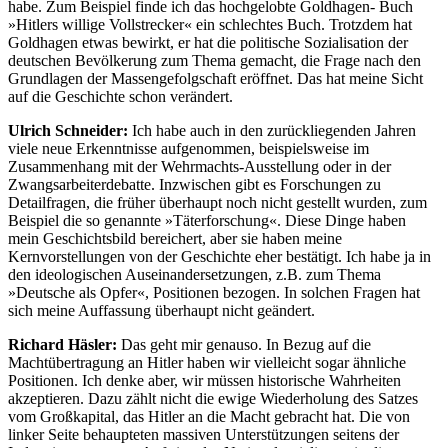
habe. Zum Beispiel finde ich das hochgelobte Goldhagen- Buch
»Hitlers willige Vollstrecker« ein schlechtes Buch. Trotzdem hat
Goldhagen etwas bewirkt, er hat die politische Sozialisation der
deutschen Bevölkerung zum Thema gemacht, die Frage nach den
Grundlagen der Massengefolgschaft eröffnet. Das hat meine Sicht
auf die Geschichte schon verändert.
Ulrich Schneider:
Ich habe auch in den zurückliegenden Jahren
viele neue Erkenntnisse aufgenommen, beispielsweise im
Zusammenhang mit der Wehrmachts-Ausstellung oder in der
Zwangsarbeiterdebatte. Inzwischen gibt es Forschungen zu
Detailfragen, die früher überhaupt noch nicht gestellt wurden, zum
Beispiel die so genannte »Täterforschung«. Diese Dinge haben
mein Geschichtsbild bereichert, aber sie haben meine
Kernvorstellungen von der Geschichte eher bestätigt. Ich habe ja in
den ideologischen Auseinandersetzungen, z.B. zum Thema
»Deutsche als Opfer«, Positionen bezogen. In solchen Fragen hat
sich meine Auffassung überhaupt nicht geändert.
Richard Häsler:
Das geht mir genauso. In Bezug auf die
Machtübertragung an Hitler haben wir vielleicht sogar ähnliche
Positionen. Ich denke aber, wir müssen historische Wahrheiten
akzeptieren. Dazu zählt nicht die ewige Wiederholung des Satzes
vom Großkapital, das Hitler an die Macht gebracht hat. Die von
linker Seite behaupteten massiven Unterstützungen seitens der