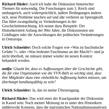
Richard Häsler:
Auch ich halte die Diskussion historischer
Themen für notwendig. Die Forschungen zum 3. Reich sind
umfangreich, auch widersprüchlich, äußere Bedingungen ändern
sich, neue Probleme tauchen auf und alte verlieren an Sprengkraft.
Das führt zwangsläufig zu Veränderungen in der
Geschichtsbetrachtung. Ich nenne dazu Beispiele: Der
Historikerstreit Anfang der 90er Jahre, die Diskussionen um
Goldhagen oder die Auswirkungen der politischen Veränderungen
in Osteuropa.
Ulrich Schneider:
Doch solche Fragen wie »Was ist faschistische
Gefahr ?«, oder »Was bedeutet Faschismus an der Macht?« sind ja
nicht überholt, sie müssen immer wieder im neuen Kontext
behandelt werden.
antifa:
Glaubt ihr, dass es Auffassungen über die Geschichte gibt,
die für eine Organisation wie die VVN-BdA so wichtig sind, dass
ihre Mitglieder dazu eine einheitliche Auffassung haben müssen, um
überhaupt handlungsfähig zu sein?
Ulrich Schneider:
Ja, das ist meine Überzeugung.
Richard Häsler:
Das wird einer der Knackpunkte der Diskussion
in Kassel sein: Nach meiner Meinung ist es unter den Historikern
mittlerweile Konsens, dass die marxistischen Nationalismusanalysen