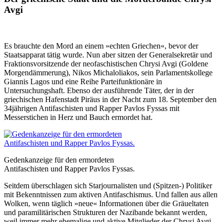
Avgi
Es brauchte den Mord an einem »echten Griechen«, bevor der
Staatsapparat tätig wurde. Nun aber sitzen der Generalsekretär und
Fraktionsvorsitzende der neofaschistischen Chrysi Avgi (Goldene
Morgendämmerung), Nikos Michaloliakos, sein Parlamentskollege
Giannis Lagos und eine Reihe Parteifunktionäre in
Untersuchungshaft. Ebenso der ausführende Täter, der in der
griechischen Hafenstadt Piräus in der Nacht zum 18. September den
34jährigen Antifaschisten und Rapper Pavlos Fyssas mit
Messerstichen in Herz und Bauch ermordet hat.
Gedenkanzeige für den ermordeten
Antifaschisten und Rapper Pavlos Fyssas.
Seitdem überschlagen sich Starjournalisten und (Spitzen-) Politiker
mit Bekenntnissen zum aktiven Antifaschismus. Und fallen aus allen
Wolken, wenn täglich »neue« Informationen über die Gräueltaten
und paramilitärischen Strukturen der Nazibande bekannt werden,
weil immer mehr ehemalige und aktive Mitglieder der Chrysi Avgi