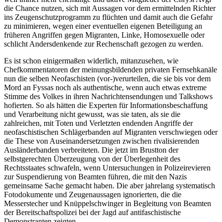
die Chance nutzen, sich mit Aussagen vor dem ermittelnden Richter
ins Zeugenschutzprogramm zu flüchten und damit auch die Gefahr
zu minimieren, wegen einer eventuellen eigenen Beteiligung an
früheren Angriffen gegen Migranten, Linke, Homosexuelle oder
schlicht Andersdenkende zur Rechenschaft gezogen zu werden.
Es ist schon einigermaßen widerlich, mitanzusehen, wie
Chefkommentatoren der meinungsbildenden privaten Fernsehkanäle
nun die selben Neofaschisten (vor-)verurteilen, die sie bis vor dem
Mord an Fyssas noch als authentische, wenn auch etwas extreme
Stimme des Volkes in ihren Nachrichtensendungen und Talkshows
hofierten. So als hätten die Experten für Informationsbeschaffung
und Verarbeitung nicht gewusst, was sie taten, als sie die
zahlreichen, mit Toten und Verletzten endenden Angriffe der
neofaschistischen Schlägerbanden auf Migranten verschwiegen oder
die These von Auseinandersetzungen zwischen rivalisierenden
Ausländerbanden verbreiteten. Die jetzt im Brustton der
selbstgerechten Überzeugung von der Überlegenheit des
Rechtsstaates schwafeln, wenn Untersuchungen in Polizeirevieren
zur Suspendierung von Beamten führen, die mit den Nazis
gemeinsame Sache gemacht haben. Die aber jahrelang systematisch
Fotodokumente und Zeugenaussagen ignorierten, die die
Messerstecher und Knüppelschwinger in Begleitung von Beamten
der Bereitschaftspolizei bei der Jagd auf antifaschistische
Demonstranten zeigten.