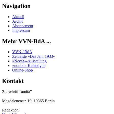
Navigation
Aktuell
Archiv
Abonnement
Impressum
Mehr VVN-BdA ...
VVN / BdA
Zeitleiste »Das Jahr 1933«
»Neofa«-Ausstellung
»nonpd«-Kampagne
Online-Shop
Kontakt
Zeitschrift “antifa”
Magdalenenstr. 19, 10365 Berlin
Redaktion: