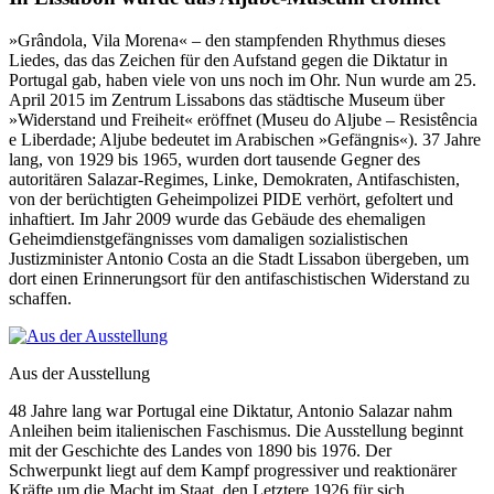
»Grândola, Vila Morena« – den stampfenden Rhythmus dieses
Liedes, das das Zeichen für den Aufstand gegen die Diktatur in
Portugal gab, haben viele von uns noch im Ohr. Nun wurde am 25.
April 2015 im Zentrum Lissabons das städtische Museum über
»Widerstand und Freiheit« eröffnet (Museu do Aljube – Resistência
e Liberdade; Aljube bedeutet im Arabischen »Gefängnis«). 37 Jahre
lang, von 1929 bis 1965, wurden dort tausende Gegner des
autoritären Salazar-Regimes, Linke, Demokraten, Antifaschisten,
von der berüchtigten Geheimpolizei PIDE verhört, gefoltert und
inhaftiert. Im Jahr 2009 wurde das Gebäude des ehemaligen
Geheimdienstgefängnisses vom damaligen sozialistischen
Justizminister Antonio Costa an die Stadt Lissabon übergeben, um
dort einen Erinnerungsort für den antifaschistischen Widerstand zu
schaffen.
Aus der Ausstellung
48 Jahre lang war Portugal eine Diktatur, Antonio Salazar nahm
Anleihen beim italienischen Faschismus. Die Ausstellung beginnt
mit der Geschichte des Landes von 1890 bis 1976. Der
Schwerpunkt liegt auf dem Kampf progressiver und reaktionärer
Kräfte um die Macht im Staat, den Letztere 1926 für sich