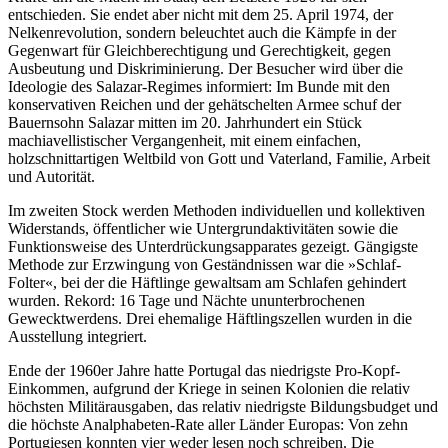
entschieden. Sie endet aber nicht mit dem 25. April 1974, der
Nelkenrevolution, sondern beleuchtet auch die Kämpfe in der
Gegenwart für Gleichberechtigung und Gerechtigkeit, gegen
Ausbeutung und Diskriminierung. Der Besucher wird über die
Ideologie des Salazar-Regimes informiert: Im Bunde mit den
konservativen Reichen und der gehätschelten Armee schuf der
Bauernsohn Salazar mitten im 20. Jahrhundert ein Stück
machiavellistischer Vergangenheit, mit einem einfachen,
holzschnittartigen Weltbild von Gott und Vaterland, Familie, Arbeit
und Autorität.
Im zweiten Stock werden Methoden individuellen und kollektiven
Widerstands, öffentlicher wie Untergrundaktivitäten sowie die
Funktionsweise des Unterdrückungsapparates gezeigt. Gängigste
Methode zur Erzwingung von Geständnissen war die »Schlaf-
Folter«, bei der die Häftlinge gewaltsam am Schlafen gehindert
wurden. Rekord: 16 Tage und Nächte ununterbrochenen
Gewecktwerdens. Drei ehemalige Häftlingszellen wurden in die
Ausstellung integriert.
Ende der 1960er Jahre hatte Portugal das niedrigste Pro-Kopf-
Einkommen, aufgrund der Kriege in seinen Kolonien die relativ
höchsten Militärausgaben, das relativ niedrigste Bildungsbudget und
die höchste Analphabeten-Rate aller Länder Europas: Von zehn
Portugiesen konnten vier weder lesen noch schreiben. Die