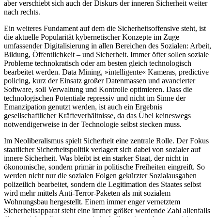
aber verschiebt sich auch der Diskurs der inneren Sicherheit weiter
nach rechts.
Ein weiteres Fundament auf dem die Sicherheitsoffensive steht, ist
die aktuelle Popularität kybernetischer Konzepte im Zuge
umfassender Digitalisierung in allen Bereichen des Sozialen: Arbeit,
Bildung, Öffentlichkeit – und Sicherheit. Immer öfter sollen soziale
Probleme technokratisch oder am besten gleich technologisch
bearbeitet werden. Data Mining, »intelligente« Kameras, predictive
policing, kurz der Einsatz großer Datenmassen und avancierter
Software, soll Verwaltung und Kontrolle optimieren. Dass die
technologischen Potentiale repressiv und nicht im Sinne der
Emanzipation genutzt werden, ist auch ein Ergebnis
gesellschaftlicher Kräfteverhältnisse, da das Übel keineswegs
notwendigerweise in der Technologie selbst stecken muss.
Im Neoliberalismus spielt Sicherheit eine zentrale Rolle. Der Fokus
staatlicher Sicherheitspolitik verlagert sich dabei von sozialer auf
innere Sicherheit. Was bleibt ist ein starker Staat, der nicht in
ökonomische, sondern primär in politische Freiheiten eingreift. So
werden nicht nur die sozialen Folgen gekürzter Sozialausgaben
polizeilich bearbeitet, sondern die Legitimation des Staates selbst
wird mehr mittels Anti-Terror-Paketen als mit sozialem
Wohnungsbau hergestellt. Einem immer enger vernetztem
Sicherheitsapparat steht eine immer größer werdende Zahl allenfalls