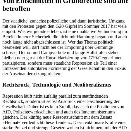
Von Einschnitten in Grundrechte sind alle
betroffen
Der staatliche, zunächst polizeiliche und dann juristische, Umgang
mit den Protesten gegen den G20-Gipfel im Sommer 2017 hat viele
empört. Was wir gerade erleben, ist eine qualitative Veränderung im
Bereich innerer Sicherheit, die nicht mit Hamburg begann und auch
noch lange nicht abgeschlossen ist. Wer das Thema politisch
bearbeiten will, darf nicht bei der Empörung über Gummige-
schosse, Demo- und Campverbote und lange Haftstrafen stehen
bleiben oder gar an der Entsolidarisierung von G20-GegnerInnen
partizipieren, sondern muss staatliche Repression als Teil einer
umfassenden autoritären Formierung der Gesellschaft in den Fokus
der Auseinandersetzung rücken.
Rechtsruck, Technologie und Neoliberalismus
Repression läuft nicht zufällig parallel zum stattfindenden
Rechtsruck, sondern ist selbst Ausdruck einer Faschisierung der
Gesellschaft. Daher ist es kein Zufall, dass sich die Positionen von
AfD, Polizeigewerkschaften und auch des Innenministeriums
gleichen. Der künftig neue Ressortzuschnitt mit dem Zusatz
»Heimat« verdeutlicht diese Tendenz. Dass reaktionäre Kräfte eine
starke Polizei und strenge Gesetze wollen ist nicht neu, mit der AfD