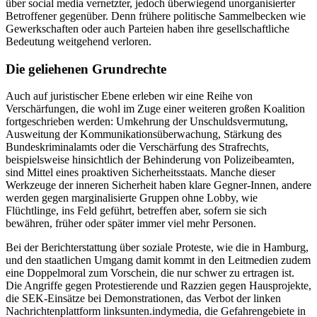
über social media vernetzter, jedoch überwiegend unorganisierter
Betroffener gegenüber. Denn frühere politische Sammelbecken wie
Gewerkschaften oder auch Parteien haben ihre gesellschaftliche
Bedeutung weitgehend verloren.
Die geliehenen Grundrechte
Auch auf juristischer Ebene erleben wir eine Reihe von
Verschärfungen, die wohl im Zuge einer weiteren großen Koalition
fortgeschrieben werden: Umkehrung der Unschuldsvermutung,
Ausweitung der Kommunikationsüberwachung, Stärkung des
Bundeskriminalamts oder die Verschärfung des Strafrechts,
beispielsweise hinsichtlich der Behinderung von Polizeibeamten,
sind Mittel eines proaktiven Sicherheitsstaats. Manche dieser
Werkzeuge der inneren Sicherheit haben klare Gegner-Innen, andere
werden gegen marginalisierte Gruppen ohne Lobby, wie
Flüchtlinge, ins Feld geführt, betreffen aber, sofern sie sich
bewähren, früher oder später immer viel mehr Personen.
Bei der Berichterstattung über soziale Proteste, wie die in Hamburg,
und den staatlichen Umgang damit kommt in den Leitmedien zudem
eine Doppelmoral zum Vorschein, die nur schwer zu ertragen ist.
Die Angriffe gegen Protestierende und Razzien gegen Hausprojekte,
die SEK-Einsätze bei Demonstrationen, das Verbot der linken
Nachrichtenplattform linksunten.indymedia, die Gefahrengebiete in