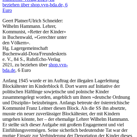
Geert Platner/Ulrich Schneider:
Wilhelm Hammann. Lehrer,
Kommunist, »Retter der Kinder«
in Buchenwald, »Gerechter unter
den Völkern«.
Hg. Lagergemeinschaft
Buchenwald-Dora/Freundeskreis
e. V., 84 S., RuhrEcho-Verlag
2021, zu beziehen über
shop.vvn-
bda.de
, 6 Euro
Anfang 1945 wurde er im Auftrag der illegalen Lagerleitung
Blockältester im Kinderblock 8. Dort waren auf Initiative der
politischen Häftlinge sowjetische und polnische Kinder
zusammengelegt worden, angeblich um ihnen »deutsche Ordnung
und Disziplin« beizubringen. Anfangs betreute der österreichische
Kommunist Franz Leitner diesen Block. Als die SS ihn absetzte,
musste ein neuer zuverlässiger Blockältester, der mit Kindern
umgehen könnte, her – der ehemalige Lehrer Wilhelm Hammann.
Er stellte sich dieser Aufgabe mit großem Engagement und viel
Einfühlungsvermögen. Seine sicherlich bedeutendste Tat war der
mutige Einsatz zur Verhinderung der Deportation der Kinder dieses