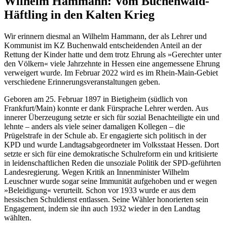
Wilhelm Hammann: Vom Buchenwald-
Häftling in den Kalten Krieg
Wir erinnern diesmal an Wilhelm Hammann, der als Lehrer und
Kommunist im KZ Buchenwald entscheidenden Anteil an der
Rettung der Kinder hatte und dem trotz Ehrung als »Gerechter unter
den Völkern« viele Jahrzehnte in Hessen eine angemessene Ehrung
verweigert wurde. Im Februar 2022 wird es im Rhein-Main-Gebiet
verschiedene Erinnerungsveranstaltungen geben.
Geboren am 25. Februar 1897 in Bietigheim (südlich von
Frankfurt/Main) konnte er dank Fürsprache Lehrer werden. Aus
innerer Überzeugung setzte er sich für sozial Benachteiligte ein und
lehnte – anders als viele seiner damaligen Kollegen – die
Prügelstrafe in der Schule ab. Er engagierte sich politisch in der
KPD und wurde Landtagsabgeordneter im Volksstaat Hessen. Dort
setzte er sich für eine demokratische Schulreform ein und kritisierte
in leidenschaftlichen Reden die unsoziale Politik der SPD-geführten
Landesregierung. Wegen Kritik an Innenminister Wilhelm
Leuschner wurde sogar seine Immunität aufgehoben und er wegen
»Beleidigung« verurteilt. Schon vor 1933 wurde er aus dem
hessischen Schuldienst entlassen. Seine Wähler honorierten sein
Engagement, indem sie ihn auch 1932 wieder in den Landtag
wählten.