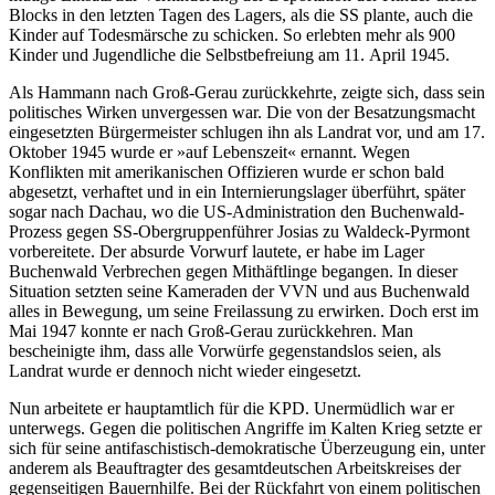
Blocks in den letzten Tagen des Lagers, als die SS plante, auch die
Kinder auf Todesmärsche zu schicken. So erlebten mehr als 900
Kinder und Jugendliche die Selbstbefreiung am 11. April 1945.
Als Hammann nach Groß-Gerau zurückkehrte, zeigte sich, dass sein
politisches Wirken unvergessen war. Die von der Besatzungsmacht
eingesetzten Bürgermeister schlugen ihn als Landrat vor, und am 17.
Oktober 1945 wurde er »auf Lebenszeit« ernannt. Wegen
Konflikten mit amerikanischen Offizieren wurde er schon bald
abgesetzt, verhaftet und in ein Internierungslager überführt, später
sogar nach Dachau, wo die US-Administration den Buchenwald-
Prozess gegen SS-Obergruppenführer Josias zu Waldeck-Pyrmont
vorbereitete. Der absurde Vorwurf lautete, er habe im Lager
Buchenwald Verbrechen gegen Mithäftlinge begangen. In dieser
Situation setzten seine Kameraden der VVN und aus Buchenwald
alles in Bewegung, um seine Freilassung zu erwirken. Doch erst im
Mai 1947 konnte er nach Groß-Gerau zurückkehren. Man
bescheinigte ihm, dass alle Vorwürfe gegenstandslos seien, als
Landrat wurde er dennoch nicht wieder eingesetzt.
Nun arbeitete er hauptamtlich für die KPD. Unermüdlich war er
unterwegs. Gegen die politischen Angriffe im Kalten Krieg setzte er
sich für seine antifaschistisch-demokratische Überzeugung ein, unter
anderem als Beauftragter des gesamtdeutschen Arbeitskreises der
gegenseitigen Bauernhilfe. Bei der Rückfahrt von einem politischen