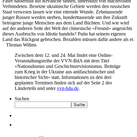
Faser hasserfüllt auf Revanche sinnen, unterstützt von machtvollen
Verbündeten. Besetzte ukrainische Gebiete werden den russischen
Staat verwesen lassen wie eine eiternde Wunde. Zehntausende
junger Russen werden sterben, hunderttausende um ihre Zukunft
betrogene junge Menschen aus dem Land flüchten. Und wie wird
auf der anderen Seite der Welt der chinesische »Freund« angesichts
dieses Ausbruchs von Idiotie handeln? Putin hat seinem eigenen
Land das Rückgrat gebrochen. Bezahlen müssen dafür andere als er.
Thomas Willms
Zwischen dem 12. und 24. Mai findet eine Online-
Veranstaltungsreihe der VVN-BdA mit dem Titel
»Nationalismus und Geschichtsrevisionismus. Beiträge
zum Krieg in der Ukraine aus antifaschistischer und
historischer Sicht« statt. Informationen zu den drei
geplanten Terminen finden sich auf der Seite 2 des
Länderteils und unter
vvn-bda.de
.
Suchen
Suche