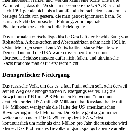
internationalen Handel und Wandel kaum eine Rolle. Die harte
Wahrheit ist, dass der Westen, insbesondere die USA, Russland
nach 1991 gerade nicht als »Hauptfeind« betrachteten, sondern als
besiegte Macht von gestern, die man getrost ignorieren kann. So
kam aus Sicht der russischen Führung, zum imperialen
Phantomschmerz auch noch die Beleidigung.
Das »normale« wirtschaftspolitische Geschäft der Erschließung von
Rohstoffen, Arbeitskräften und Absatzmärkten nahm nach 1991 in
Ostmitteleuropa seinen Lauf. Wirtschaftlich starke Mächte wie
Deutschland und die USA waren russischen Unternehmen
überlegen. Schüsse mussten dafür nicht fallen, und ukrainische
Nazis brauchte man dafür erst recht nicht.
Demografischer Niedergang
Das russische Volk, um das es ja laut Putin gehen soll, geht derweil
seinen Weg des demografischen Niedergangs weiter. Lag die
Sowjetunion 1991 mit 293 Millionen Einwohner*innen noch
deutlich vor den USA mit 248 Millionen, hat Russland heute mit
144 Millionen weniger als die Hälfte der US-amerikanischen
Bevölkerung mit 331 Millionen. Die Schere geht sogar immer
weiter auseinander. Die Bevölkerung der USA wächst
kontinuierlich um mehr als eine Million pro Jahr, die russische wird
kleiner. Das Problem des Bevölkerungsrückgangs haben zwar alle