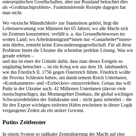
osteuropäischen Gesellschaften, aber nur Russland betrachtet dies
als »Großmachtproblem«. Funktionierende Rezepte dagegen hat
man nicht.
Wo »toxische Männlichkeit« zur Staatsräson gehört, liegt die
Lebenserwartung von Männern bei 65 Jahren; wo alle Macht sich
im Zentrum konzentriert, verfällt u. a. das Gesundheitswesen im
weiten Land; wo Arbeitsimmigrant*innen nur »Gastarbeiter*innen«
sein dürfen, entsteht keine Einwanderungsgesellschaft. Für all diese
Probleme bietet die Ukraine die scheinbar perfekte Lösung. Was wir
gerade erleben –
und das ist einer der Gründe dafür, dass man dieses Ereignis so
ungläubig betrachtet –, ist ein Krieg wie aus dem 18. Jahrhundert,
wie ihn Friedrich II. 1756 gegen Österreich führte. Friedrich wollte
die Provinz Schlesien haben, um damit seinem Reich Untertanen,
»Kornkammern« und »Erzbecken« einzuverleiben. Genau das will
Putin in der Ukraine auch. 42 Millionen Untertanen (davon viele
russischsprachige), das Montangebiet Donbass, die global wichtigen
Schwarzerdeböden der Südukraine und – nicht ganz nebenbei – die
für den Export wichtigen eisfreien Häfen erscheinen in dieser Logik
vergangener Zeiten als ein stolzer Gewinn.
Putins Zeitfenster
In einem System so radikaler Zentralisierung der Macht auf eine