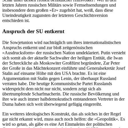
letzten Jahren russischen Militärs sowie Fernsehsendungen und
insbesondere dem großen »Er« zugehört hat, weiß, dass diese
Uneindeutigkeit zugunsten der letzteren Geschichtsversion
entschieden ist.
Anspruch der SU entkernt
Die Sowjetunion wird nachträglich um ihres internationalistischen
Anspruchs entkernt und zur bloß zeitgenössischen
»Ausdrucksform« der russischen Nation umdeklariert. Putin versteht
sich somit als der aktuelle Sachwalter der heiligen Entität, die Iwan
der Schreckliche als Moskowiter Großfürst begründete, Zar Peter
der Große in das Mächtekonzert einführte und Generalsekretär Josef
Stalin auf einsame Höhe mit den USA brachte. Es ist eine
Argumentation mit Stalin gegen Lenin, der überhaupt Russland
verraten habe. Die heutige Kommunistische Partei Russlands
widerspricht dem nicht nur nicht, sondern zeigt sich als
übertrumpfende Scharfmacherin. Die russische Bevölkerung und
ihre wie auch immer halbdemokratisch entstandenen Vertreter in der
Duma haben sich weit überwiegend gefügig eingereiht.
Ein weiteres ideologisches Konstrukt, das als solches in der Regel
gar nicht erkannt wird, muss auch noch helfen: die »Geopolitik«. Es
wird so getan, als gäbe es eine Art Einmaleins der politischen