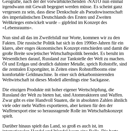
Geografie, nach der der vorwärtskriechenden -NATO nun einmal
irgendwann mit Gewalt begegnet werden müsse. Es scheint ganz
vergessen zu sein, dass diese Denkschule als Pseudowissenschaft
des imperialistischen Deutschlands des Ersten und Zweiten
Weltkrieges entwickelt wurde – gipfelnd im Konzept des
»Lebensraums«.
Nun sind all das im Zweifelsfall nur Worte, kommen wir zu den
Fakten. Die russische Politik hat sich in den 1990er-Jahren für ein
klares, aber enges ökonomisches Konzept entschieden und damit die
große Breite sowjetischer Wirtschaftspolitik beendet. Es beruht im
Wesentlichen darauf, Russland zur Tankstelle der Welt zu machen.
Öl und Erdgas und deutlich dahinter Metalle, sprich Rohstoffe, sind
die zentralen Exportgüter, in Zeiten eines Rohstoffbooms eine
komfortable Geldmaschine. In einer sich dekarbonisierenden
Weltwirtschaft ist dieses Modell allerdings eine Sackgasse.
Die einzigen Produkte mit hoher eigener Wertschöpfung, die
Russland der Welt zu bieten hat, sind Atomreaktoren und Waffen.
Zwar gibt es eine Handvoll Staaten, die in absoluten Zahlen ähnlich
viele oder mehr Waffen exportieren, aber keinen für den der
Waffenexport eine so herausragende Rolle im Wirtschaftskonzept
spielt.
Darüber hinaus spielt das Land, so groß es auch ist, im