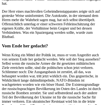
hat.
Der Herr eines machtvollen Geheimdienstapparates zeigte sich auf
groteske Weise uninformiert. Die Autokratie, in der niemand dem
Herrn mehr die Wahrheit sagen mag, hat sich selbst übertölpelt.
Offensichtlich unterlag er einer schweren Fehleinschätzung der
eigenen Kräfte, der Verhältnisse beim Gegner und bei dessen
Verbündeten. Was ein Spaziergang werden sollte, wurde zum
Blutbad.
Vom Ende her gedacht?
Wenn Krieg ein Mittel der Politik ist, muss er vom Angreifer auch
von seinem Ende her gedacht werden. Wie soll der Sieg aussehen?
Selbst wenn die russische Armee die ihr gesetzten militärischen
Ziele erreichen sollte, sind die politischen schon jetzt verloren.
Schlimmer noch: Die Ausgangsbasis ist zerstört, all das, was
behauptet worden war, tritt jetzt wirklich ein. Das gegnerische, in
Wirklichkeit lange dahindümpelnde, NATO-Bündnis ist
wachgetreten worden wie ein böser Hund. Die Existenzgrundlage
der russischsprachigen Bevölkerung im Osten des Landes ist durch
russische Bomben zerstört. Sie und selbstredend auch der andere
Teil der Bevölkerung der Ukraine ist für die russische Sache für
immer verloren. Ein ukrainischer Reststaat wird bis in die letzte