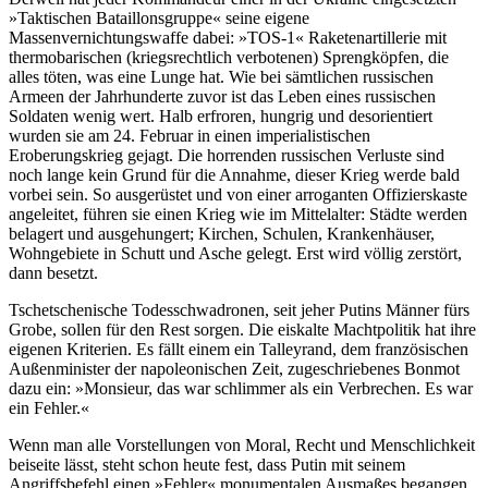
»Taktischen Bataillonsgruppe« seine eigene
Massenvernichtungswaffe dabei: »TOS-1« Raketenartillerie mit
thermobarischen (kriegsrechtlich verbotenen) Sprengköpfen, die
alles töten, was eine Lunge hat. Wie bei sämtlichen russischen
Armeen der Jahrhunderte zuvor ist das Leben eines russischen
Soldaten wenig wert. Halb erfroren, hungrig und desorientiert
wurden sie am 24. Februar in einen imperialistischen
Eroberungskrieg gejagt. Die horrenden russischen Verluste sind
noch lange kein Grund für die Annahme, dieser Krieg werde bald
vorbei sein. So ausgerüstet und von einer arroganten Offizierskaste
angeleitet, führen sie einen Krieg wie im Mittelalter: Städte werden
belagert und ausgehungert; Kirchen, Schulen, Krankenhäuser,
Wohngebiete in Schutt und Asche gelegt. Erst wird völlig zerstört,
dann besetzt.
Tschetschenische Todesschwadronen, seit jeher Putins Männer fürs
Grobe, sollen für den Rest sorgen. Die eiskalte Machtpolitik hat ihre
eigenen Kriterien. Es fällt einem ein Talleyrand, dem französischen
Außenminister der napoleonischen Zeit, zugeschriebenes Bonmot
dazu ein: »Monsieur, das war schlimmer als ein Verbrechen. Es war
ein Fehler.«
Wenn man alle Vorstellungen von Moral, Recht und Menschlichkeit
beiseite lässt, steht schon heute fest, dass Putin mit seinem
Angriffsbefehl einen »Fehler« monumentalen Ausmaßes begangen