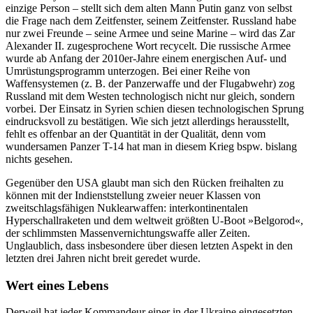
einzige Person – stellt sich dem alten Mann Putin ganz von selbst
die Frage nach dem Zeitfenster, seinem Zeitfenster. Russland habe
nur zwei Freunde – seine Armee und seine Marine – wird das Zar
Alexander II. zugesprochene Wort recycelt. Die russische Armee
wurde ab Anfang der 2010er-Jahre einem energischen Auf- und
Umrüstungsprogramm unterzogen. Bei einer Reihe von
Waffensystemen (z. B. der Panzerwaffe und der Flugabwehr) zog
Russland mit dem Westen technologisch nicht nur gleich, sondern
vorbei. Der Einsatz in Syrien schien diesen technologischen Sprung
eindrucksvoll zu bestätigen. Wie sich jetzt allerdings herausstellt,
fehlt es offenbar an der Quantität in der Qualität, denn vom
wundersamen Panzer T-14 hat man in diesem Krieg bspw. bislang
nichts gesehen.
Gegenüber den USA glaubt man sich den Rücken freihalten zu
können mit der Indienststellung zweier neuer Klassen von
zweitschlagsfähigen Nuklearwaffen: interkontinentalen
Hyperschallraketen und dem weltweit größten U-Boot »Belgorod«,
der schlimmsten Massenvernichtungswaffe aller Zeiten.
Unglaublich, dass insbesondere über diesen letzten Aspekt in den
letzten drei Jahren nicht breit geredet wurde.
Wert eines Lebens
Derweil hat jeder Kommandeur einer in der Ukraine eingesetzten