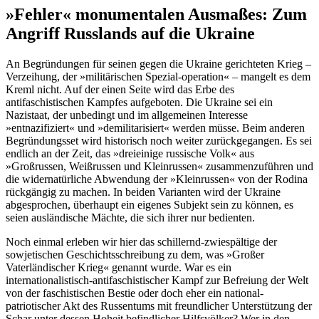
»Fehler« monumentalen Ausmaßes: Zum
Angriff Russlands auf die Ukraine
An Begründungen für seinen gegen die Ukraine gerichteten Krieg –
Verzeihung, der »militärischen Spezial-operation« – mangelt es dem
Kreml nicht. Auf der einen Seite wird das Erbe des
antifaschistischen Kampfes aufgeboten. Die Ukraine sei ein
Nazistaat, der unbedingt und im allgemeinen Interesse
»entnazifiziert« und »demilitarisiert« werden müsse. Beim anderen
Begründungsset wird historisch noch weiter zurückgegangen. Es sei
endlich an der Zeit, das »dreieinige russische Volk« aus
»Großrussen, Weißrussen und Kleinrussen« zusammenzuführen und
die widernatürliche Abwendung der »Kleinrussen« von der Rodina
rückgängig zu machen. In beiden Varianten wird der Ukraine
abgesprochen, überhaupt ein eigenes Subjekt sein zu können, es
seien ausländische Mächte, die sich ihrer nur bedienten.
Noch einmal erleben wir hier das schillernd-zwiespältige der
sowjetischen Geschichtsschreibung zu dem, was »Großer
Vaterländischer Krieg« genannt wurde. War es ein
internationalistisch-antifaschistischer Kampf zur Befreiung der Welt
von der faschistischen Bestie oder doch eher ein national-
patriotischer Akt des Russentums mit freundlicher Unterstützung der
Schar unter dessen Hoheit befindlicher Hilfsvölker? Wer in den