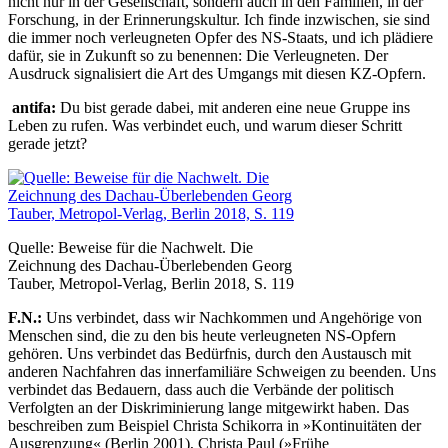
nicht nur in der Gesellschaft, sondern auch in den Familien, in der
Forschung, in der Erinnerungskultur. Ich finde inzwischen, sie sind
die immer noch verleugneten Opfer des NS-Staats, und ich plädiere
dafür, sie in Zukunft so zu benennen: Die Verleugneten. Der
Ausdruck signalisiert die Art des Umgangs mit diesen KZ-Opfern.
antifa:
Du bist gerade dabei, mit anderen eine neue Gruppe ins
Leben zu rufen. Was verbindet euch, und warum dieser Schritt
gerade jetzt?
Quelle: Beweise für die Nachwelt. Die
Zeichnung des Dachau-Überlebenden Georg
Tauber, Metropol-Verlag, Berlin 2018, S. 119
F.N.:
Uns verbindet, dass wir Nachkommen und Angehörige von
Menschen sind, die zu den bis heute verleugneten NS-Opfern
gehören. Uns verbindet das Bedürfnis, durch den Austausch mit
anderen Nachfahren das innerfamiliäre Schweigen zu beenden. Uns
verbindet das Bedauern, dass auch die Verbände der politisch
Verfolgten an der Diskriminierung lange mitgewirkt haben. Das
beschreiben zum Beispiel Christa Schikorra in »Kontinuitäten der
Ausgrenzung« (Berlin 2001), Christa Paul (»Frühe