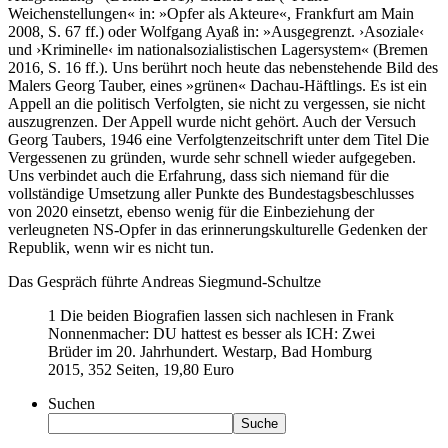
Weichenstellungen« in: »Opfer als Akteure«, Frankfurt am Main
2008, S. 67 ff.) oder Wolfgang Ayaß in: »Ausgegrenzt. ›Asoziale‹
und ›Kriminelle‹ im nationalsozialistischen Lagersystem« (Bremen
2016, S. 16 ff.). Uns berührt noch heute das nebenstehende Bild des
Malers Georg Tauber, eines »grünen« Dachau-Häftlings. Es ist ein
Appell an die politisch Verfolgten, sie nicht zu vergessen, sie nicht
auszugrenzen. Der Appell wurde nicht gehört. Auch der Versuch
Georg Taubers, 1946 eine Verfolgtenzeitschrift unter dem Titel Die
Vergessenen zu gründen, wurde sehr schnell wieder aufgegeben.
Uns verbindet auch die Erfahrung, dass sich niemand für die
vollständige Umsetzung aller Punkte des Bundestagsbeschlusses
von 2020 einsetzt, ebenso wenig für die Einbeziehung der
verleugneten NS-Opfer in das erinnerungskulturelle Gedenken der
Republik, wenn wir es nicht tun.
Das Gespräch führte Andreas Siegmund-Schultze
1 Die beiden Biografien lassen sich nachlesen in Frank
Nonnenmacher: DU hattest es besser als ICH: Zwei
Brüder im 20. Jahrhundert. Westarp, Bad Homburg
2015, 352 Seiten, 19,80 Euro
Suchen
Suche