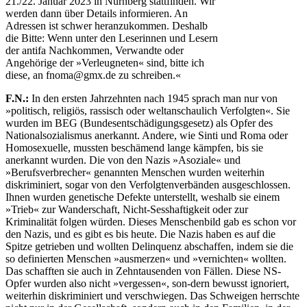
21./22. Januar 2023 in Nürnberg stattfinden. Wir
werden dann über Details informieren. An
Adressen ist schwer heranzukommen. Deshalb
die Bitte: Wenn unter den Leserinnen und Lesern
der antifa Nachkommen, Verwandte oder
Angehörige der »Verleugneten« sind, bitte ich
diese, an fnoma@gmx.de zu schreiben.«
F.N.:
In den ersten Jahrzehnten nach 1945 sprach man nur von
»politisch, religiös, rassisch oder weltanschaulich Verfolgten«. Sie
wurden im BEG (Bundesentschädigungsgesetz) als Opfer des
Nationalsozialismus anerkannt. Andere, wie Sinti und Roma oder
Homosexuelle, mussten beschämend lange kämpfen, bis sie
anerkannt wurden. Die von den Nazis »Asoziale« und
»Berufsverbrecher« genannten Menschen wurden weiterhin
diskriminiert, sogar von den Verfolgtenverbänden ausgeschlossen.
Ihnen wurden genetische Defekte unterstellt, weshalb sie einem
»Trieb« zur Wanderschaft, Nicht-Sesshaftigkeit oder zur
Kriminalität folgen würden. Dieses Menschenbild gab es schon vor
den Nazis, und es gibt es bis heute. Die Nazis haben es auf die
Spitze getrieben und wollten Delinquenz abschaffen, indem sie die
so definierten Menschen »ausmerzen« und »vernichten« wollten.
Das schafften sie auch in Zehntausenden von Fällen. Diese NS-
Opfer wurden also nicht »vergessen«, son-dern bewusst ignoriert,
weiterhin diskriminiert und verschwiegen. Das Schweigen herrschte