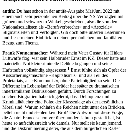
antifa:
Du hast schon in der antifa-Ausgabe Mai/Juni 2022 mit
einem auch sehr persönlichen Beitrag über die NS-Verfolgten mit
grünem und schwarzem Winkel geschrieben, also die von den
Nationalsozialisten als »Berufsverbrecher« und »Asoziale«
Stigmatisierten und Verfolgten. Gib doch bitte unseren Leserinnen
und Lesern einen Einblick in deinen persönlichen und familiären
Bezug zum Thema.
Frank Nonnenmacher:
Während mein Vater Gustav für Hitlers
Luftwaffe flog, war sein Halbbruder Ernst im KZ. Dieser hatte aus
materieller Not kleinkriminelle Delikte begangen und seine
1
Haftstrafen vollständig abgesessen.
Ernst fühlte sich als Opfer der
Aussortierungsmaschine »Kapitalismus« und als Teil des
Proletariats, als »Kommunist«, ohne Parteimitglied zu sein. Die
Differenz im Lebenslauf der Brüder hat später zu dramatischen
innerfamiliären Diskussionen geführt. Durch Forschungen zu
solchen Biografien habe ich gelernt, dass Delinquenz und
Kriminalität eher eine Folge der Klassenlage als der persönlichen
Moral sind. Warum schlafen die Reichen nicht unter den Brücken,
betteln nicht und stehlen kein Brot? Die Antwort auf diese Frage,
die Anatol France schon vor über hundert Jahren gestellt hat, ist
heute so aufschlussreich wie damals. Nur stellt sie kaum jemand,
und die Diskriminierung derer, die aus dem bürgerlichen Raster