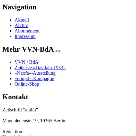
Navigation
Aktuell
Archiv
Abonnement
Impressum
Mehr VVN-BdA ...
VVN / BdA
Zeitleiste »Das Jahr 1933«
»Neofa«-Ausstellung
»nonpd«-Kampagne
Online-Shop
Kontakt
Zeitschrift “antifa”
Magdalenenstr. 19, 10365 Berlin
Redaktion: