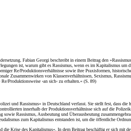
dersetzung. Fabian Georgi beschreibt in einem Beitrag den »Rassismus
berlegungen ist, warum gibt es Rassismus, wenn es im Kapitalismus um
miger Re/Produktionsverhältnisse sowie ihre Praxisformen, historischen
nktionale Zusammenwirken von Klassenverhältnissen, Sexismus, Rassism
e Re/Produktionsweise ›an sich‹ zu erhalten.« (S. 89)
olizei und Rassismus« in Deutschland verfasst. Sie stellt fest, dass di
ontrollierten innerhalb der Produktionsverhältnisse sich auf die Poli
ng sowie Rassismus, Ausbeutung und Überausbeutung zusammengebracht
udalismus zum Kapitalismus entstanden ist, um die öffentliche Ordnun
und die Krise des Kapitalismus«. In dem Beitrag beschäftig er sich mit 