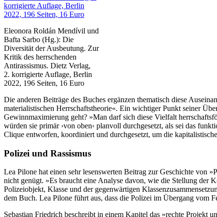
Eleonora Roldán Mendívil und
Bafta Sarbo (Hg.): Die
Diversität der Ausbeutung. Zur
Kritik des herrschenden
Antirassismus. Dietz Verlag,
2. korrigierte Auflage, Berlin
2022, 196 Seiten, 16 Euro
Die anderen Beiträge des Buches ergänzen thematisch diese Auseinan
materialistischen Herrschaftstheorie«. Ein wichtiger Punkt seiner Ü
Gewinnmaximierung geht? »Man darf sich diese Vielfalt herrschaftsför
würden sie primär ›von oben‹ planvoll durchgesetzt, als sei das fu
Clique entworfen, koordiniert und durchgesetzt, um die kapitalistisch
Polizei und Rassismus
Lea Pilone hat einen sehr lesenswerten Beitrag zur Geschichte von »P
nicht genügt. »Es braucht eine Analyse davon, wie die Stellung der K
Polizeiobjekt, Klasse und der gegenwärtigen Klassenzusammensetzu
dem Buch. Lea Pilone führt aus, dass die Polizei im Übergang vom Fe
Sebastian Friedrich beschreibt in einem Kapitel das »rechte Projekt 