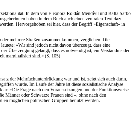
ersektionalität. In dem von Eleonora Roldán Mendívil und Bafta Sarbo
erausgeberinnen haben in dem Buch auch einen zentralen Text dazu
 werden. Hervorgehoben sei hier, dass der Begriff »Eigenschaft« in
, an der mehrere Straßen zusammenkommen, verglichen. Die
autete: »Wir sind jedoch nicht davon überzeugt, dass eine
zu der Überzeugung gelangt, dass es notwendig ist, ein Verständnis der
t marginalisiert sind.« (S. 105)
atz der Mehrfachunterdrückung war und ist, zeigt sich auch darin,
riffen wurde. Im Laufe der Jahre ist diese sozialistische Analyse
u klar: »Die Frage nach den Voraussetzungen und der Funktionsweise
 weiße Männer oder Schwarze Frauen sind –, ohne nach den
 allen möglichen politischen Gruppen benutzt werden.