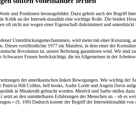
gen sollten voneinander lernen
Worte und Positionen herausgebildet. Dazu gehört auch der Begriff Int
e Kritik an der Intersek-tionalität eine wichtige Rolle. Die beiden H
hen oft nicht nur wegen einer Eigenschaft diskriminiert und unterdrückt
rschiedener Unterdrückungsmechanismen, wird meist mit einer Kreuzung
ieses veröffentlichte 1977 ein Manifest, in dem einer der Kernsätze l
assistische Revolution ist, unsere Befreiung garantieren wird. Wir sind 
n Schwarzer Frauen berücksichtigt, die im Allgemeinen in der Arbeitswel
setzungen der amerikanischen linken Bewegungen. Wie wichtig der Ans
 Patricia Hill Collins, bell hooks, Audre Lorde und Angela Davis aufgeg
politik in Misskredit gebracht worden. Menívil und Sarbo stellen daz
cht. Er setzt an den unmittelbaren Erfahrungen der Menschen an – ob es
agen.« (S. 109) Dadurch konnte der Begriff der Intersektionalität von