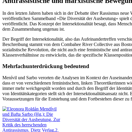
Antirassistische und marxistische Bewegun
In den letzten Jahren haben sich in der Debatte über Rassismus neue 
veröffentlichen Sammelband »Die Diversität der Ausbeutung« spielt di
veröffentlicht. Das Konzept der Intersektionalität besagt, dass Mensc
dem Zusammenhang ungenau ist.
Der Begriff der Intersektionalität, also das Aufeinandertreffen ve
Beschreibung stammt von dem Combahee River Collective aus Boston. D
sozialistische Revolution, die nicht auch eine feministische und antir
Klassenverhältnisse zu entwickeln, das die spezifische Klassenpositio
Mehrfachunterdrückung bedeutend
Menívil und Sarbo verorten die Analysen im Kontext der Auseinander
dass er von verschiedenen feministischen, linken Theoretikerinnen wie
immer mehr weichgespült worden und durch den Begriff der Identitäts
von Identitätskategorien stellt sich der Intersektionalitätsansatz ni
Voraussetzungen für die Entstehung und dem Fortbestehen dieser zu fr