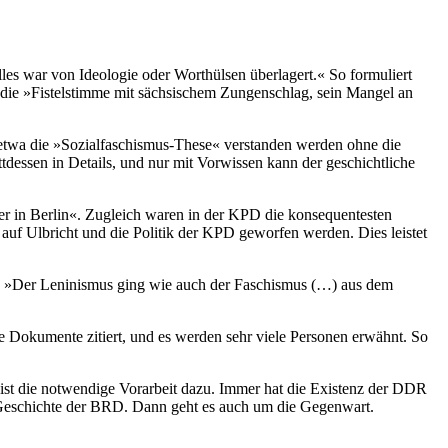
lles war von Ideologie oder Worthülsen überlagert.« So formuliert
 die »Fistelstimme mit sächsischem Zungenschlag, sein Mangel an
ll etwa die »Sozialfaschismus-These« verstanden werden ohne die
tdessen in Details, und nur mit Vorwissen kann der geschichtliche
uer in Berlin«. Zugleich waren in der KPD die konsequentesten
uf Ulbricht und die Politik der KPD geworfen werden. Dies leistet
twa: »Der Leninismus ging wie auch der Faschismus (…) aus dem
ge Dokumente zitiert, und es werden sehr viele Personen erwähnt. So
 ist die notwendige Vorarbeit dazu. Immer hat die Existenz der DDR
 Geschichte der BRD. Dann geht es auch um die Gegenwart.