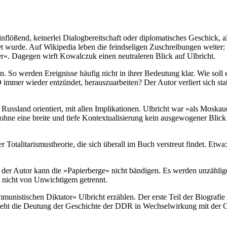
inflößend, keinerlei Dialogbereitschaft oder diplomatisches Geschick, a
t wurde. Auf Wikipedia leben die feindseligen Zuschreibungen weiter:
er«. Dagegen wirft Kowalczuk einen neutraleren Blick auf Ulbricht.
gen. So werden Ereignisse häufig nicht in ihrer Bedeutung klar. Wie so
 immer wieder entzündet, herauszuarbeiten? Der Autor verliert sich stat
 Russland orientiert, mit allen Implikationen. Ulbricht war »als Moska
ne eine breite und tiefe Kontextualisierung kein ausgewogener Blick a
r Totalitarismustheorie, die sich überall im Buch verstreut findet. E
er der Autor kann die »Papierberge« nicht bändigen. Es werden unzähli
d nicht von Unwichtigem getrennt.
nistischen Diktator« Ulbricht erzählen. Der erste Teil der Biografie
 steht die Deutung der Geschichte der DDR in Wechselwirkung mit der