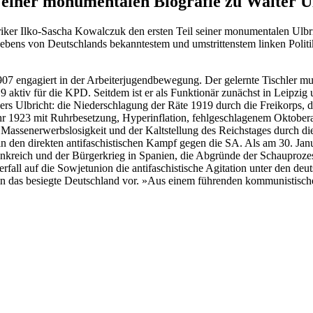
 einer monumentalen Biografie zu Walter U
iker Ilko-Sascha Kowalczuk den ersten Teil seiner monumentalen Ulbric
bens von Deutschlands bekanntestem und umstrittenstem linken Politi
907 engagiert in der Arbeiterjugendbewegung. Der gelernte Tischler mu
19 aktiv für die KPD. Seitdem ist er als Funktionär zunächst in Leipzi
kers Ulbricht: die Niederschlagung der Räte 1919 durch die Freikorps,
r 1923 mit Ruhrbesetzung, Hyperinflation, fehlgeschlagenem Oktobera
er Massenerwerbslosigkeit und der Kaltstellung des Reichstages durch
in den direkten antifaschistischen Kampf gegen die SA. Als am 30. Jan
 in Frankreich und der Bürgerkrieg in Spanien, die Abgründe der Schau
rfall auf die Sowjetunion die antifaschistische Agitation unter den 
 in das besiegte Deutschland vor. »Aus einem führenden kommunistisch