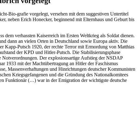
lbrich vorgelegt
ht-Bio-grafie vorgelegt, versehen mit dem suggestiven Untertitel
ker, neben Erich Honecker, beginnend mit Elternhaus und Geburt bis
ss dem verhassten Kaiserreich im Ersten Weltkrieg als Soldat dienen.
g und dann an vielen Orten in Deutschland sowie Europa aktiv. Die
 der Kapp-Putsch 1920, der rechte Terror mit Ermordung von Matthias
ufstand der KPD und Hitler-Putsch. Die Stabilisierungsphase
 die Notverordnungen. Der explosionsartige Aufstieg der NSDAP
uar 1933 mit der Machtübertragung an Hitler der Faschismus
prozesse, Massenverhaftungen und Hinrichtungen deutscher Kommunisten
deutschen Kriegsgefangenen und die Gründung des Nationalkomitees
en Funktionär (…) war in der Emigration der wichtigste deutsche