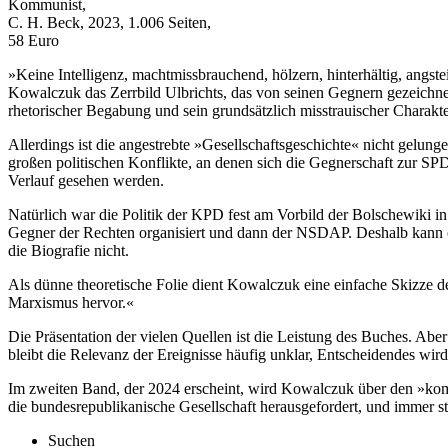
Kommunist,
C. H. Beck, 2023, 1.006 Seiten,
58 Euro
»Keine Intelligenz, machtmissbrauchend, hölzern, hinterhältig, angste
Kowalczuk das Zerrbild Ulbrichts, das von seinen Gegnern gezeichne
rhetorischer Begabung und sein grundsätzlich misstrauischer Charakt
Allerdings ist die angestrebte »Gesellschaftsgeschichte« nicht gelun
großen politischen Konflikte, an denen sich die Gegnerschaft zur SPD
Verlauf gesehen werden.
Natürlich war die Politik der KPD fest am Vorbild der Bolschewiki in
Gegner der Rechten organisiert und dann der NSDAP. Deshalb kann oh
die Biografie nicht.
Als dünne theoretische Folie dient Kowalczuk eine einfache Skizze de
Marxismus hervor.«
Die Präsentation der vielen Quellen ist die Leistung des Buches. Ab
bleibt die Relevanz der Ereignisse häufig unklar, Entscheidendes wir
Im zweiten Band, der 2024 erscheint, wird Kowalczuk über den »kommu
die bundesrepublikanische Gesellschaft herausgefordert, und immer
Suchen