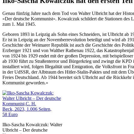
Ilko-Sascha Kowalczuk hat den ersten Teil
Genau fünfzig Jahre nach dem Tod von Walter Ulbricht hat der Histor
»Der deutsche Kommunist«. Kowalczuk schildert die Stationen des Le
zum 1. Mai 1945.
Geboren 1893 in Leipzig als Sohn eines Schneiders, ist Ulbricht ab 1
Er ist in Leipzig an der Novemberrevolution beteiligt und wird ab 19
Geschichte der Weimarer Republik ist auch die Geschichte des Politi
Erzberger 1921 und von Walther Rathenau 1922, das Katastrophenjah
von 1924 bis 1929 endet mit der großen Depression, mit beispiellos
ab 1930 führt zu Straßenterror und Bürgerkrieg und zwingt die KPD 
installiert wird, folgen Illegalität und Emigration, die Volksfront
in der UdSSR, der Albtraum des Hitler-Stalin-Paktes und mit dem Übe
Freies Deutschland. Ab 1944 bereitet sich Ulbricht auf die Rückkehr
Kommunist geworden.«
Ilko-Sascha Kowalczuk: Walter
Ulbricht – Der deutsche