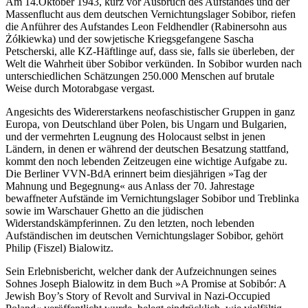
Am 14.Oktober 1943, kurz vor Ausbruch des Aufstandes und der
Massenflucht aus dem deutschen Vernichtungslager Sobibor, riefen
die Anführer des Aufstandes Leon Feldhendler (Rabinersohn aus
Żółkiewka) und der sowjetische Kriegsgefangene Sascha
Petscherski, alle KZ-Häftlinge auf, dass sie, falls sie überleben, der
Welt die Wahrheit über Sobibor verkünden. In Sobibor wurden nach
unterschiedlichen Schätzungen 250.000 Menschen auf brutale
Weise durch Motorabgase vergast.
Angesichts des Widererstarkens neofaschistischer Gruppen in ganz
Europa, von Deutschland über Polen, bis Ungarn und Bulgarien,
und der vermehrten Leugnung des Holocaust selbst in jenen
Ländern, in denen er während der deutschen Besatzung stattfand,
kommt den noch lebenden Zeitzeugen eine wichtige Aufgabe zu.
Die Berliner VVN-BdA erinnert beim diesjährigen »Tag der
Mahnung und Begegnung« aus Anlass der 70. Jahrestage
bewaffneter Aufstände im Vernichtungslager Sobibor und Treblinka
sowie im Warschauer Ghetto an die jüdischen
Widerstandskämpferinnen. Zu den letzten, noch lebenden
Aufständischen im deutschen Vernichtungslager Sobibor, gehört
Philip (Fiszel) Bialowitz.
Sein Erlebnisbericht, welcher dank der Aufzeichnungen seines
Sohnes Joseph Bialowitz in dem Buch »A Promise at Sobibór: A
Jewish Boy’s Story of Revolt and Survival in Nazi-Occupied