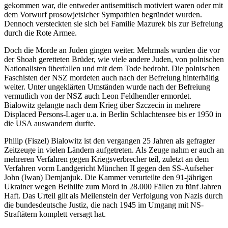
gekommen war, die entweder antisemitisch motiviert waren oder mit
dem Vorwurf prosowjetsicher Sympathien begründet wurden.
Dennoch versteckten sie sich bei Familie Mazurek bis zur Befreiung
durch die Rote Armee.
Doch die Morde an Juden gingen weiter. Mehrmals wurden die vor
der Shoah geretteten Brüder, wie viele andere Juden, von polnischen
Nationalisten überfallen und mit dem Tode bedroht. Die polnischen
Faschisten der NSZ mordeten auch nach der Befreiung hinterhältig
weiter. Unter ungeklärten Umständen wurde nach der Befreiung
vermutlich von der NSZ auch Leon Feldhendler ermordet.
Bialowitz gelangte nach dem Krieg über Szczecin in mehrere
Displaced Persons-Lager u.a. in Berlin Schlachtensee bis er 1950 in
die USA auswandern durfte.
Philip (Fiszel) Bialowitz ist den vergangen 25 Jahren als gefragter
Zeitzeuge in vielen Ländern aufgetreten. Als Zeuge nahm er auch an
mehreren Verfahren gegen Kriegsverbrecher teil, zuletzt an dem
Verfahren vorm Landgericht München II gegen den SS-Aufseher
John (Iwan) Demjanjuk. Die Kammer verurteilte den 91-jährigen
Ukrainer wegen Beihilfe zum Mord in 28.000 Fällen zu fünf Jahren
Haft. Das Urteil gilt als Meilenstein der Verfolgung von Nazis durch
die bundesdeutsche Justiz, die nach 1945 im Umgang mit NS-
Straftätern komplett versagt hat.