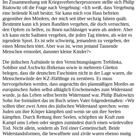
Im Zusammenhang mit Kriegsverbrecherprozessen stellte sich Philip
Bialowitz oft die Frage nach Vergebung: »Ich weiß, dass Vergebung
eine heilende Kraft besitzt. Sie kann mich von Hass befreien
gegenüber den Mördern, der mich seit über sechzig Jahren quält.
Bestimmt kann ich jenen Banditen vergeben, die doch versuchten,
den Opfern zu helfen, zu ihnen nachlässiger waren als andere. Aber
ich kann nicht Sadisten vergeben, die jeden Tag töteten, als wäre es
irgendein Sport. Es ist sehr schwierig, jemandem zu vergeben, der
einen Menschen tötet. Aber was ist, wenn jemand Tausende
Menschen ermordet, darunter kleine Kinder?«
Die jüdischen Aufstände in den Vernichtungslagern Treblinka,
Sobibor und Aschwitz-Birkenau sowie in mehreren Ghettos
belegen, dass die deutschen Faschisten nicht in der Lage waren, die
Menschenwürde der KZ-Häftlinge zu zerstören. Es muss
hervorgehoben werden, dass angesichts des planmäßigen Mordes an
europäischen Juden selbst alltäglich Erscheinendes zum Widerstand
wurde, ja das Leben selbst bereits Widerstand war. Philip Bialowitzs
Sohn Joe formuliert das im Buch seines Vater folgendermaßen: »Wir
sollten über zwei Arten des jüdischen Widerstand sprechen: wenn
Juden um ihre Körper kämpften und wenn sie um ihre Seelen
kämpften. Durch Rettung ihrer Seelen, schöpften sie Kraft zum
Kampf ums Leben oder siegten zumindest durch einen würdevollen
Tod. Nicht allein, sondern als Teil einer Gemeinschaft. Beide
Widerstandsformen, die bewaffnete und zivile waren ebenso mutig