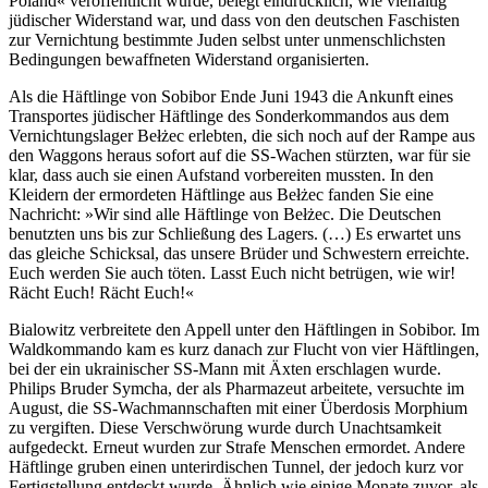
Poland« veröffentlicht wurde, belegt eindrücklich, wie vielfältig
jüdischer Widerstand war, und dass von den deutschen Faschisten
zur Vernichtung bestimmte Juden selbst unter unmenschlichsten
Bedingungen bewaffneten Widerstand organisierten.
Als die Häftlinge von Sobibor Ende Juni 1943 die Ankunft eines
Transportes jüdischer Häftlinge des Sonderkommandos aus dem
Vernichtungslager Bełżec erlebten, die sich noch auf der Rampe aus
den Waggons heraus sofort auf die SS-Wachen stürzten, war für sie
klar, dass auch sie einen Aufstand vorbereiten mussten. In den
Kleidern der ermordeten Häftlinge aus Bełżec fanden Sie eine
Nachricht: »Wir sind alle Häftlinge von Bełżec. Die Deutschen
benutzten uns bis zur Schließung des Lagers. (…) Es erwartet uns
das gleiche Schicksal, das unsere Brüder und Schwestern erreichte.
Euch werden Sie auch töten. Lasst Euch nicht betrügen, wie wir!
Rächt Euch! Rächt Euch!«
Bialowitz verbreitete den Appell unter den Häftlingen in Sobibor. Im
Waldkommando kam es kurz danach zur Flucht von vier Häftlingen,
bei der ein ukrainischer SS-Mann mit Äxten erschlagen wurde.
Philips Bruder Symcha, der als Pharmazeut arbeitete, versuchte im
August, die SS-Wachmannschaften mit einer Überdosis Morphium
zu vergiften. Diese Verschwörung wurde durch Unachtsamkeit
aufgedeckt. Erneut wurden zur Strafe Menschen ermordet. Andere
Häftlinge gruben einen unterirdischen Tunnel, der jedoch kurz vor
Fertigstellung entdeckt wurde. Ähnlich wie einige Monate zuvor, als