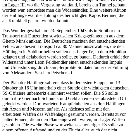
im Lager III, wo die Vergasung stattfand, bereits ein Tunnel gebaut
worden war, ermordete man die Widerständler. Eine weitere Aktion
der Häftlinge war die Tötung des berüchtigten Kapos Berliner, die
als Krankheit getarnt werden konnte.
Das Wunder geschah am 23. September 1943 als in Sobibor ein
Transport mit Dutzenden sowjetischen Kriegsgefangenen aus dem
Ghetto Minsk ankam. Die Deutschen machten den entscheidenden
Fehler, aus diesem Transport ca. 80 Männer auszuwählen, die den
Häftlingen in Sobibor helfen sollten das Lager IV, in dem Munition
gelagert und delaboriert werden sollte, zu bauen. Dadurch erhielt der
Widerstand unter Leon Feldhendler einen entscheidenden Impuls
und Unterstützung durch kampferprobte Soldaten unter der Führung
von Aleksander »Sascha« Petscherski.
Der Plan der Häftlinge sah vor, dass in der ersten Etappe, am 13.
Oktober ab 16 Uhr innerhalb einer Stunde die wichtigsten deutschen
SS-Offiziere unbemerkt eliminiert werden sollen. Die SS sollte
durch ihre Gier nach Schmuck und Geld an einen verabredeten Ort
gelockt werden. Dort warteten Kampfeinheiten aus drei Häftlingen
mit Äxten und Messern auf sie. Als nächstes sollte mit den
erbeuteten Waffen das Waffenlager gestürmt werden. Bereits zuvor
hatten Frauen, die in den Plan eingeweiht waren, im Lager Waffen
gestohlen. Die zweite Phase war weitaus schwieriger. Es sollte zu
einem offenen Aufstand und zu der Flucht aller, auch der nicht