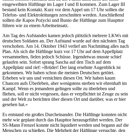
eingeweihten Häftlinge im Lager I und II kommen. Zum Lager III
bestand kein Kontakt. Kurz vor dem Appel um 17 Uhr sollten die
Telefon- und Elektroleitungen zerschnitten werden. Anschließend
sollten die Kapos Pożycki und Bunio die Häftlinge zum Haupttor
führen wie zu einem Arbeitseinsatz.
Am Tag des Aufstandes kamen jedoch plötzlich mehrere LKWs mit
deutschen Soldaten an. Der Aufstand wurde auf den nächsten Tag
verschoben. Am 14. Oktober 1943 verlief am Nachmittag alles nach
Plan. Als sich die Häftlinge kurz vor 17 Uhr auf dem Appellplatz
versammelten, fielen jedoch Schüsse. Irgendetwas musste schief
gelaufen sein. Sofort sprang Sascha auf den Tisch auf dem
Appellplatz und rief: »Brüder! Der lang ersehnte Augenblick ist
gekommen. Wir haben schon die meisten Deutschen getötet.
Erheben wir uns und vernichten diesen Ort. Wir haben kaum
Chancen aufs Überleben, aber wenigstens sterben wir ehrenhaft im
Kampf. Wenn es jemandem gelingen sollte zu überleben und
fliehen, soll er nicht vergessen, dass er verpflichtet ist Zeuge zu sein
und der Welt zu berichten über diesen Ort und darüber, was er hier
gesehen hat.«
Es entstand ein großes Durcheinander. Die Häftlinge konnten nicht
mehr wie geplant durch das Haupttor herausgeführt werden. Der
SS-Mann Frenzel konnte nicht liquidiert werden und begann auf die
Menschen zu schießen. Die Mehrheit der Häftlinge versuchte, den