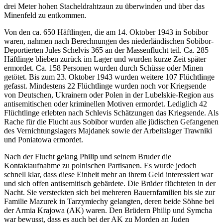
drei Meter hohen Stacheldrahtzaun zu überwinden und über das
Minenfeld zu entkommen.
Von den ca. 650 Häftlingen, die am 14. Oktober 1943 in Sobibor
waren, nahmen nach Berechnungen des niederländischen Sobibor-
Deportierten Jules Schelvis 365 an der Massenflucht teil. Ca. 285
Häftlinge blieben zurück im Lager und wurden kurze Zeit später
ermordet. Ca. 158 Personen wurden durch Schüsse oder Minen
getötet. Bis zum 23. Oktober 1943 wurden weitere 107 Flüchtlinge
gefasst. Mindestens 22 Flüchtlinge wurden noch vor Kriegsende
von Deutschen, Ukrainern oder Polen in der Lubelskie-Region aus
antisemitischen oder kriminellen Motiven ermordet. Lediglich 42
Flüchtlinge erlebten nach Schlevis Schätzungen das Kriegsende. Als
Rache für die Flucht aus Sobibor wurden alle jüdischen Gefangenen
des Vernichtungslagers Majdanek sowie der Arbeitslager Trawniki
und Poniatowa ermordet.
Nach der Flucht gelang Philip und seinem Bruder die
Kontaktaufnahme zu polnischen Partisanen. Es wurde jedoch
schnell klar, dass diese Einheit mehr an ihrem Geld interessiert war
und sich offen antisemitisch gebärdete. Die Brüder flüchteten in der
Nacht. Sie versteckten sich bei mehreren Bauernfamilien bis sie zur
Familie Mazurek in Tarzymiechy gelangten, deren beide Söhne bei
der Armia Krajowa (AK) waren. Den Brüdern Philip und Symcha
war bewusst, dass es auch bei der AK zu Morden an Juden