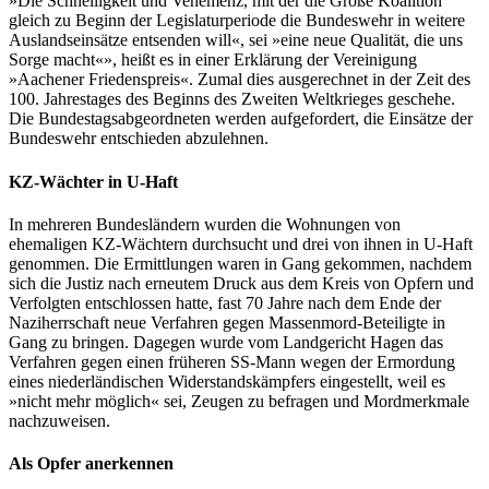
»Die Schnelligkeit und Vehemenz, mit der die Große Koalition
gleich zu Beginn der Legislaturperiode die Bundeswehr in weitere
Auslandseinsätze entsenden will«, sei »eine neue Qualität, die uns
Sorge macht«», heißt es in einer Erklärung der Vereinigung
»Aachener Friedenspreis«. Zumal dies ausgerechnet in der Zeit des
100. Jahrestages des Beginns des Zweiten Weltkrieges geschehe.
Die Bundestagsabgeordneten werden aufgefordert, die Einsätze der
Bundeswehr entschieden abzulehnen.
KZ-Wächter in U-Haft
In mehreren Bundesländern wurden die Wohnungen von
ehemaligen KZ-Wächtern durchsucht und drei von ihnen in U-Haft
genommen. Die Ermittlungen waren in Gang gekommen, nachdem
sich die Justiz nach erneutem Druck aus dem Kreis von Opfern und
Verfolgten entschlossen hatte, fast 70 Jahre nach dem Ende der
Naziherrschaft neue Verfahren gegen Massenmord-Beteiligte in
Gang zu bringen. Dagegen wurde vom Landgericht Hagen das
Verfahren gegen einen früheren SS-Mann wegen der Ermordung
eines niederländischen Widerstandskämpfers eingestellt, weil es
»nicht mehr möglich« sei, Zeugen zu befragen und Mordmerkmale
nachzuweisen.
Als Opfer anerkennen