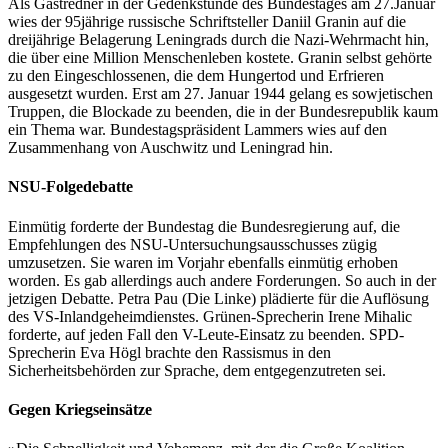
Als Gastredner in der Gedenkstunde des Bundestages am 27.Januar
wies der 95jährige russische Schriftsteller Daniil Granin auf die
dreijährige Belagerung Leningrads durch die Nazi-Wehrmacht hin,
die über eine Million Menschenleben kostete. Granin selbst gehörte
zu den Eingeschlossenen, die dem Hungertod und Erfrieren
ausgesetzt wurden. Erst am 27. Januar 1944 gelang es sowjetischen
Truppen, die Blockade zu beenden, die in der Bundesrepublik kaum
ein Thema war. Bundestagspräsident Lammers wies auf den
Zusammenhang von Auschwitz und Leningrad hin.
NSU-Folgedebatte
Einmütig forderte der Bundestag die Bundesregierung auf, die
Empfehlungen des NSU-Untersuchungsausschusses zügig
umzusetzen. Sie waren im Vorjahr ebenfalls einmütig erhoben
worden. Es gab allerdings auch andere Forderungen. So auch in der
jetzigen Debatte. Petra Pau (Die Linke) plädierte für die Auflösung
des VS-Inlandgeheimdienstes. Grünen-Sprecherin Irene Mihalic
forderte, auf jeden Fall den V-Leute-Einsatz zu beenden. SPD-
Sprecherin Eva Högl brachte den Rassismus in den
Sicherheitsbehörden zur Sprache, dem entgegenzutreten sei.
Gegen Kriegseinsätze