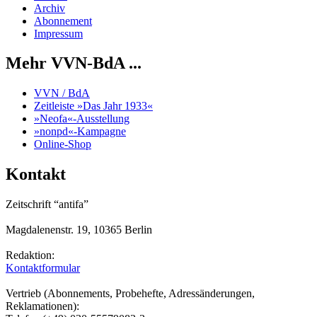
Archiv
Abonnement
Impressum
Mehr VVN-BdA ...
VVN / BdA
Zeitleiste »Das Jahr 1933«
»Neofa«-Ausstellung
»nonpd«-Kampagne
Online-Shop
Kontakt
Zeitschrift “antifa”
Magdalenenstr. 19, 10365 Berlin
Redaktion:
Kontaktformular
Vertrieb (Abonnements, Probehefte, Adressänderungen,
Reklamationen):