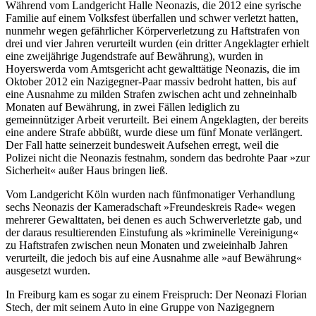
Während vom Landgericht Halle Neonazis, die 2012 eine syrische
Familie auf einem Volksfest überfallen und schwer verletzt hatten,
nunmehr wegen gefährlicher Körperverletzung zu Haftstrafen von
drei und vier Jahren verurteilt wurden (ein dritter Angeklagter erhielt
eine zweijährige Jugendstrafe auf Bewährung), wurden in
Hoyerswerda vom Amtsgericht acht gewalttätige Neonazis, die im
Oktober 2012 ein Nazigegner-Paar massiv bedroht hatten, bis auf
eine Ausnahme zu milden Strafen zwischen acht und zehneinhalb
Monaten auf Bewährung, in zwei Fällen lediglich zu
gemeinnütziger Arbeit verurteilt. Bei einem Angeklagten, der bereits
eine andere Strafe abbüßt, wurde diese um fünf Monate verlängert.
Der Fall hatte seinerzeit bundesweit Aufsehen erregt, weil die
Polizei nicht die Neonazis festnahm, sondern das bedrohte Paar »zur
Sicherheit« außer Haus bringen ließ.
Vom Landgericht Köln wurden nach fünfmonatiger Verhandlung
sechs Neonazis der Kameradschaft »Freundeskreis Rade« wegen
mehrerer Gewalttaten, bei denen es auch Schwerverletzte gab, und
der daraus resultierenden Einstufung als »kriminelle Vereinigung«
zu Haftstrafen zwischen neun Monaten und zweieinhalb Jahren
verurteilt, die jedoch bis auf eine Ausnahme alle »auf Bewährung«
ausgesetzt wurden.
In Freiburg kam es sogar zu einem Freispruch: Der Neonazi Florian
Stech, der mit seinem Auto in eine Gruppe von Nazigegnern