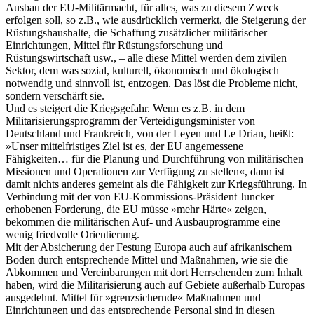
Ausbau der EU-Militärmacht, für alles, was zu diesem Zweck
erfolgen soll, so z.B., wie ausdrücklich vermerkt, die Steigerung der
Rüstungshaushalte, die Schaffung zusätzlicher militärischer
Einrichtungen, Mittel für Rüstungsforschung und
Rüstungswirtschaft usw., – alle diese Mittel werden dem zivilen
Sektor, dem was sozial, kulturell, ökonomisch und ökologisch
notwendig und sinnvoll ist, entzogen. Das löst die Probleme nicht,
sondern verschärft sie.
Und es steigert die Kriegsgefahr. Wenn es z.B. in dem
Militarisierungsprogramm der Verteidigungsminister von
Deutschland und Frankreich, von der Leyen und Le Drian, heißt:
»Unser mittelfristiges Ziel ist es, der EU angemessene
Fähigkeiten… für die Planung und Durchführung von militärischen
Missionen und Operationen zur Verfügung zu stellen«, dann ist
damit nichts anderes gemeint als die Fähigkeit zur Kriegsführung. In
Verbindung mit der von EU-Kommissions-Präsident Juncker
erhobenen Forderung, die EU müsse »mehr Härte« zeigen,
bekommen die militärischen Auf- und Ausbauprogramme eine
wenig friedvolle Orientierung.
Mit der Absicherung der Festung Europa auch auf afrikanischem
Boden durch entsprechende Mittel und Maßnahmen, wie sie die
Abkommen und Vereinbarungen mit dort Herrschenden zum Inhalt
haben, wird die Militarisierung auch auf Gebiete außerhalb Europas
ausgedehnt. Mittel für »grenzsichernde« Maßnahmen und
Einrichtungen und das entsprechende Personal sind in diesen