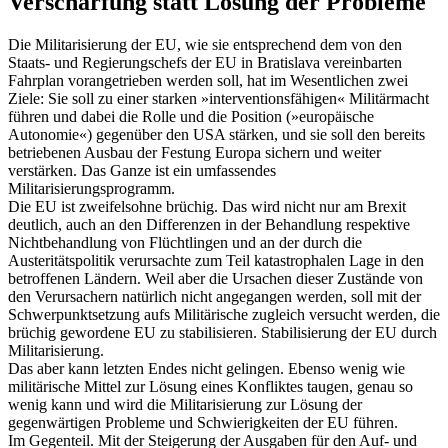
Verschärfung statt Lösung der Probleme
Die Militarisierung der EU, wie sie entsprechend dem von den
Staats- und Regierungschefs der EU in Bratislava vereinbarten
Fahrplan vorangetrieben werden soll, hat im Wesentlichen zwei
Ziele: Sie soll zu einer starken »interventionsfähigen« Militärmacht
führen und dabei die Rolle und die Position (»europäische
Autonomie«) gegenüber den USA stärken, und sie soll den bereits
betriebenen Ausbau der Festung Europa sichern und weiter
verstärken. Das Ganze ist ein umfassendes
Militarisierungsprogramm.
Die EU ist zweifelsohne brüchig. Das wird nicht nur am Brexit
deutlich, auch an den Differenzen in der Behandlung respektive
Nichtbehandlung von Flüchtlingen und an der durch die
Austeritätspolitik verursachte zum Teil katastrophalen Lage in den
betroffenen Ländern. Weil aber die Ursachen dieser Zustände von
den Verursachern natürlich nicht angegangen werden, soll mit der
Schwerpunktsetzung aufs Militärische zugleich versucht werden, die
brüchig gewordene EU zu stabilisieren. Stabilisierung der EU durch
Militarisierung.
Das aber kann letzten Endes nicht gelingen. Ebenso wenig wie
militärische Mittel zur Lösung eines Konfliktes taugen, genau so
wenig kann und wird die Militarisierung zur Lösung der
gegenwärtigen Probleme und Schwierigkeiten der EU führen.
Im Gegenteil. Mit der Steigerung der Ausgaben für den Auf- und