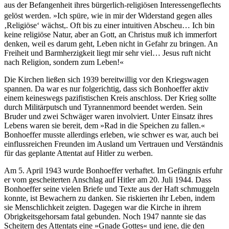
aus der Befangenheit ihres bürgerlich-religiösen Interessengeflechts
gelöst werden. »Ich spüre, wie in mir der Widerstand gegen alles
‚Religiöse‘ wächst,. Oft bis zu einer intuitiven Abscheu… Ich bin
keine religiöse Natur, aber an Gott, an Christus muß ich immerfort
denken, weil es darum geht, Leben nicht in Gefahr zu bringen. An
Freiheit und Barmherzigkeit liegt mir sehr viel… Jesus ruft nicht
nach Religion, sondern zum Leben!«
Die Kirchen ließen sich 1939 bereitwillig vor den Kriegswagen
spannen. Da war es nur folgerichtig, dass sich Bonhoeffer aktiv
einem keineswegs pazifistischen Kreis anschloss. Der Krieg sollte
durch Militärputsch und Tyrannenmord beendet werden. Sein
Bruder und zwei Schwäger waren involviert. Unter Einsatz ihres
Lebens waren sie bereit, dem »Rad in die Speichen zu fallen.«
Bonhoeffer musste allerdings erleben, wie schwer es war, auch bei
einflussreichen Freunden im Ausland um Vertrauen und Verständnis
für das geplante Attentat auf Hitler zu werben.
Am 5. April 1943 wurde Bonhoeffer verhaftet. Im Gefängnis erfuhr
er vom gescheiterten Anschlag auf Hitler am 20. Juli 1944. Dass
Bonhoeffer seine vielen Briefe und Texte aus der Haft schmuggeln
konnte, ist Bewachern zu danken. Sie riskierten ihr Leben, indem
sie Menschlichkeit zeigten. Dagegen war die Kirche in ihrem
Obrigkeitsgehorsam fatal gebunden. Noch 1947 nannte sie das
Scheitern des Attentats eine »Gnade Gottes« und jene, die den