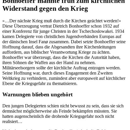
Bonhoeffer mahnte früh zum kirchlichen
Widerstand gegen den Krieg
»…Der nächste Krieg muß durch die Kirchen geächtet werden!«
Diese Überzeugung vertrat Dietrich Bonhoeffer schon 1932 auf
einer Konferenz für junge Christen in der Tschechoslowakei. 1934
kamen Delegierte von christlichen Jugendverbänden Europas auf
der dänischen Insel Fanø zusammen. Dabei setzte Bonhoeffer seine
Hoffnung darauf, dass die Abgesandten ihre Kirchenleitungen
auffordern, aus biblischer Verantwortung Kriege zu ächten.
Bonhoeffer war überzeugt, dass die Kirchen die Autorität haben,
ihren Söhnen die Waffen aus der Hand zu nehmen.
Militärseelsorgern sollte der kirchliche Auftrag entzogen werden.
Seine Hoffnung war, durch dieses Engagement den Zweiten
Weltkrieg zu verhindern, zumindest aber europaweit auf kirchlicher
Ebene die Kriegsgefahr zu thematisieren.
Warnungen blieben ungehört
Den jungen Delegierten schien nicht bewusst zu sein, dass sie sich
demnächst möglicherweise als Feinde bekämpfen müssten. Sie
hatten augenscheinlich die drohende Kriegsgefahr noch nicht
realisiert…