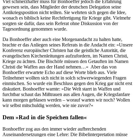
Viel schmerzhafter muss für Bonhoeffer jedoch die Erfahrung
gewesen sein, dass Mitglieder der deutschen Delegation seine
Antikriegsposition nicht teilten. Sie wehrten sich gegen die Idee,
wonach es biblisch keine Rechtfertigung für Kriege gibt. Vielmehr
sorgten sie dafür, dass sein Referat ohne Diskussion von der
Tagesordnung genommen wurde.
Da Bonhoeffer aber auch eine Morgenandacht zu halten hatte,
brachte er das Anliegen seines Referats in die Andacht ein: »Unsere
Konferenz europäischer Christen hat die geistliche Autorität, die
evangelischen Kirchenleitungen aufzufordern, im Namen Christi,
Kriege zu ächten. Die Bischöfe müssen den Getauften im Namen
Christi die Waffen aus der Hand nehmen…« Aber das von
Bonhoeffer erwartete Echo auf diese Worte blieb aus. Viele
Teilnehmer wollten sich nicht in solch schwerwiegenden Fragen
einmischen. So wurde ein Beschluss gegen den Krieg gar nicht erst
diskutiert. Bonhoeffer warnte: »Die Welt starrt in Waffen und
furchtbar schaut das Mißtrauen aus allen Augen, die Kriegsfanfare
kann morgen geblasen werden – worauf warten wir noch? Wollen
wir selbst mitschuldig werden, wie nie zuvor?«
Dem »Rad in die Speichen fallen«
Bonhoeffer zog aus den immer wieder aufbrechenden
Auseinandersetzungen eine Lehre: Die Bibelinterpretation müsse