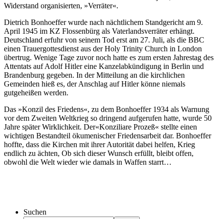
Widerstand organisierten, »Verräter«.
Dietrich Bonhoeffer wurde nach nächtlichem Standgericht am 9.
April 1945 im KZ Flossenbürg als Vaterlandsverräter erhängt.
Deutschland erfuhr von seinem Tod erst am 27. Juli, als die BBC
einen Trauergottesdienst aus der Holy Trinity Church in London
übertrug. Wenige Tage zuvor noch hatte es zum ersten Jahrestag des
Attentats auf Adolf Hitler eine Kanzelabkündigung in Berlin und
Brandenburg gegeben. In der Mitteilung an die kirchlichen
Gemeinden hieß es, der Anschlag auf Hitler könne niemals
gutgeheißen werden.
Das »Konzil des Friedens«, zu dem Bonhoeffer 1934 als Warnung
vor dem Zweiten Weltkrieg so dringend aufgerufen hatte, wurde 50
Jahre später Wirklichkeit. Der«Konziliare Prozeß« stellte einen
wichtigen Bestandteil ökumenischer Friedensarbeit dar. Bonhoeffer
hoffte, dass die Kirchen mit ihrer Autorität dabei helfen, Krieg
endlich zu ächten, Ob sich dieser Wunsch erfüllt, bleibt offen,
obwohl die Welt wieder wie damals in Waffen starrt…
Suchen