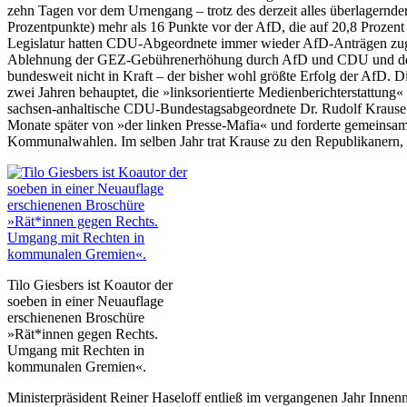
zehn Tagen vor dem Urnengang – trotz des derzeit alles überlagernde
Prozentpunkte) mehr als 16 Punkte vor der AfD, die auf 20,8 Prozent
Legislatur hatten CDU-Abgeordnete immer wieder AfD-Anträgen zug
Ablehnung der GEZ-Gebührenerhöhung durch AfD und CDU und den dam
bundesweit nicht in Kraft – der bisher wohl größte Erfolg der AfD. 
zwei Jahren behauptet, die »linksorientierte Medienberichterstattung
sachsen-anhaltische CDU-Bundestagsabgeordnete Dr. Rudolf Krause m
Monate später von »der linken Presse-Mafia« und forderte gemeinsam
Kommunalwahlen. Im selben Jahr trat Krause zu den Republikanern,
Tilo Giesbers ist Koautor der
soeben in einer Neuauflage
erschienenen Broschüre
»Rät*innen gegen Rechts.
Umgang mit Rechten in
kommunalen Gremien«.
Ministerpräsident Reiner Haseloff entließ im vergangenen Jahr Innenm