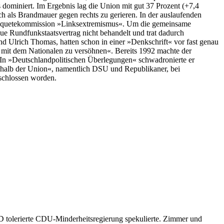
dominiert. Im Ergebnis lag die Union mit gut 37 Prozent (+7,4
h als Brandmauer gegen rechts zu gerieren. In der auslaufenden
 Enquetekommission »Linksextremismus«. Um die gemeinsame
Rundfunkstaatsvertrag nicht behandelt und trat dadurch
d Ulrich Thomas, hatten schon in einer »Denkschrift« vor fast genau
le mit dem Nationalen zu versöhnen«. Bereits 1992 machte der
 In »Deutschlandpolitischen Überlegungen« schwadronierte er
erhalb der Union«, namentlich DSU und Republikaner, bei
schlossen worden.
AfD tolerierte CDU-Minderheitsregierung spekulierte. Zimmer und