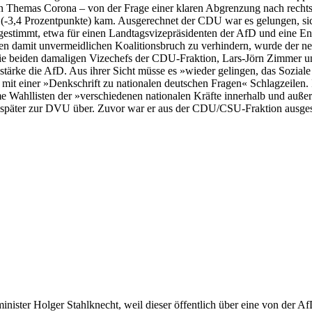
n Themas Corona – von der Frage einer klaren Abgrenzung nach rechts 
 (-3,4 Prozentpunkte) kam. Ausgerechnet der CDU war es gelungen, sic
estimmt, etwa für einen Landtagsvizepräsidenten der AfD und eine
it unvermeidlichen Koalitionsbruch zu verhindern, wurde der neue 
Die beiden damaligen Vizechefs der CDU-Fraktion, Lars-Jörn Zimmer un
« stärke die AfD. Aus ihrer Sicht müsse es »wieder gelingen, das Sozia
it einer »Denkschrift zu nationalen deutschen Fragen« Schlagzeilen.
e Wahllisten der »verschiedenen nationalen Kräfte innerhalb und auß
 später zur DVU über. Zuvor war er aus der CDU/CSU-Fraktion ausge
inister Holger Stahlknecht, weil dieser öffentlich über eine von der 