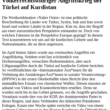
Völkerrechtswidriger Angriffskrieg der
Türkei auf Kurdistan
Die Wortkombination »Naher Osten« ist eine politische
Beschreibung für Länder wie Türkei, Syrien, Irak und Iran sowie
Israel und weitere Länder in der Region. Klar ist, dass der Begriff
aus einer eurozentrischen Perspektive entstanden ist. Doch von
welchen Faktoren ist die Perspektive Europas geprägt? In diesem
Text konzentrieren wir uns auf die kurdischen Gebiete und die
Nationalstaaten, die an diese angrenzen.
Im April letzten Jahres wurde aus vereinzelten Angriffen ein
Angriffskrieg. Seitdem wird fast wöchentlich von
Drohnenangriffen, versuchten Bodeneinsätzen, aber auch
Giftgasangriffen durch die Türkei auf kurdische Gebiete berichtet.
So veröffentlichten die »Internationalen Ärzt*innen für die
Verhütung des Atomkrieges/Ärzt*innen in sozialer Verantwortung«
(IPPNW) in der ersten Oktoberhälfte einen Bericht über den
mutmaßlichen Einsatz von chemischen Waffen. Diesen mussten sie
anhand von Videos und Krankenberichten erstellen. Denn sie
wurden nicht bis in das Gebiet gelassen, wo die Angriffe geschahen.
Veranlasst wurde dies von der KDP, der dominierenden Partei in
dieser Region, und dazu Verbündete des türkischen Präsidenten
Erdogan. Kaum eine Woche später erreichte ein Video von einem
weiteren Giftgaseinsatz in den Bergen Kurdistans die Öffentlichkeit.