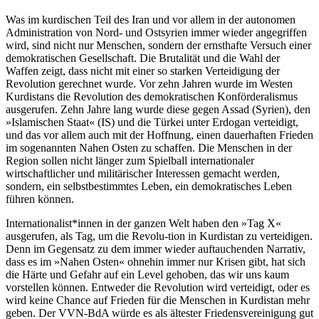
Was im kurdischen Teil des Iran und vor allem in der autonomen
Administration von Nord- und Ostsyrien immer wieder angegriffen
wird, sind nicht nur Menschen, sondern der ernsthafte Versuch einer
demokratischen Gesellschaft. Die Brutalität und die Wahl der
Waffen zeigt, dass nicht mit einer so starken Verteidigung der
Revolution gerechnet wurde. Vor zehn Jahren wurde im Westen
Kurdistans die Revolution des demokratischen Konförderalismus
ausgerufen. Zehn Jahre lang wurde diese gegen Assad (Syrien), den
»Islamischen Staat« (IS) und die Türkei unter Erdogan verteidigt,
und das vor allem auch mit der Hoffnung, einen dauerhaften Frieden
im sogenannten Nahen Osten zu schaffen. Die Menschen in der
Region sollen nicht länger zum Spielball internationaler
wirtschaftlicher und militärischer Interessen gemacht werden,
sondern, ein selbstbestimmtes Leben, ein demokratisches Leben
führen können.
Internationalist*innen in der ganzen Welt haben den »Tag X«
ausgerufen, als Tag, um die Revolu-tion in Kurdistan zu verteidigen.
Denn im Gegensatz zu dem immer wieder auftauchenden Narrativ,
dass es im »Nahen Osten« ohnehin immer nur Krisen gibt, hat sich
die Härte und Gefahr auf ein Level gehoben, das wir uns kaum
vorstellen können. Entweder die Revolution wird verteidigt, oder es
wird keine Chance auf Frieden für die Menschen in Kurdistan mehr
geben. Der VVN-BdA würde es als ältester Friedensvereinigung gut