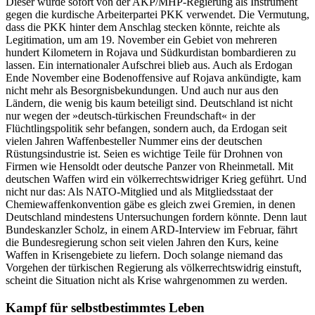
Dieser wurde sofort von der AKP/MHP-Regierung als Instrument
gegen die kurdische Arbeiterpartei PKK verwendet. Die Vermutung,
dass die PKK hinter dem Anschlag stecken könnte, reichte als
Legitimation, um am 19. November ein Gebiet von mehreren
hundert Kilometern in Rojava und Südkurdistan bombardieren zu
lassen. Ein internationaler Aufschrei blieb aus. Auch als Erdogan
Ende November eine Bodenoffensive auf Rojava ankündigte, kam
nicht mehr als Besorgnisbekundungen. Und auch nur aus den
Ländern, die wenig bis kaum beteiligt sind. Deutschland ist nicht
nur wegen der »deutsch-türkischen Freundschaft« in der
Flüchtlingspolitik sehr befangen, sondern auch, da Erdogan seit
vielen Jahren Waffenbesteller Nummer eins der deutschen
Rüstungsindustrie ist. Seien es wichtige Teile für Drohnen von
Firmen wie Hensoldt oder deutsche Panzer von Rheinmetall. Mit
deutschen Waffen wird ein völkerrechtswidriger Krieg geführt. Und
nicht nur das: Als NATO-Mitglied und als Mitgliedsstaat der
Chemiewaffenkonvention gäbe es gleich zwei Gremien, in denen
Deutschland mindestens Untersuchungen fordern könnte. Denn laut
Bundeskanzler Scholz, in einem ARD-Interview im Februar, fährt
die Bundesregierung schon seit vielen Jahren den Kurs, keine
Waffen in Krisengebiete zu liefern. Doch solange niemand das
Vorgehen der türkischen Regierung als völkerrechtswidrig einstuft,
scheint die Situation nicht als Krise wahrgenommen zu werden.
Kampf für selbstbestimmtes Leben