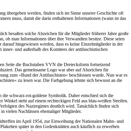
g übergeben werden, finden sich im Sinne unserer Geschichte oft
mmern muss, damit die darin enthaltenen Informationen (wann ist das
ich besaßen solche Abzeichen für die Mitglieder früherer Jahre große
 an, ob man Informationen über ihre Verwandten besitze. Diese seien
 darauf hingewiesen werden, dass es keine Einzelmitglieder in der
inner- und außerhalb des Komitees der antifaschistischen
beren Seite die Buchstaben VVN die Dreiecksform fortsetzend
oduziert. Das gemeinsame Logo war aber auf Abzeichen für
fnung zum »Bund der Antifaschisten« beschlossen wurde. Nun war es
chisten« zu lesen war. Die Farbgebung lehnte sich bewusst an die
e schwarz-rot-goldene Symbolik. Daher entschied sich die
er Winkel steht auf einem rechteckigen Feld aus blau-weißen Streifen.
erfolgten des Naziregimes deutlich wird. Tatsächlich finden sich
 in vielen Nachlässen ehemaliger Mitglieder.
ldtreffen im April 1954, zur Einweihung der Nationalen Mahn- und
laketten später in den Gedenkstätten auch käuflich zu erwerben