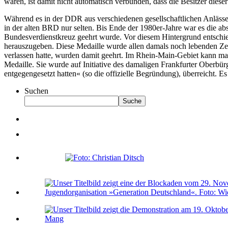
waren, ist damit nicht automatisch verbunden, dass die Besitzer dies
Während es in der DDR aus verschiedenen gesellschaftlichen Anlässe
in der alten BRD nur selten. Bis Ende der 1980er-Jahre war es die 
Bundesverdienstkreuz geehrt wurde. Vor diesem Hintergrund entschie
herauszugeben. Diese Medaille wurde allen damals noch lebenden Ze
verlassen hatte, wurden damit geehrt. Im Rhein-Main-Gebiet kann ma
Medaille. Sie wurde auf Initiative des damaligen Frankfurter Oberbü
entgegengesetzt hatten« (so die offizielle Begründung), überreicht. 
Suchen
Suche