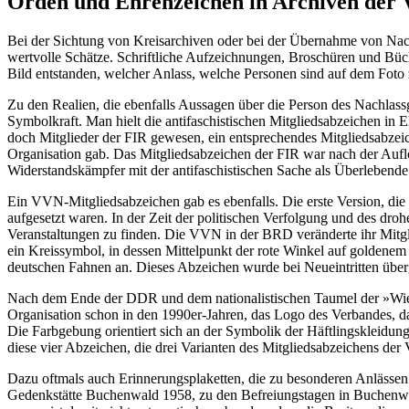
Orden und Ehrenzeichen in Archiven der
Bei der Sichtung von Kreisarchiven oder bei der Übernahme von Nac
wertvolle Schätze. Schriftliche Aufzeichnungen, Broschüren und Büch
Bild entstanden, welcher Anlass, welche Personen sind auf dem Foto 
Zu den Realien, die ebenfalls Aussagen über die Person des Nachlass
Symbolkraft. Man hielt die antifaschistischen Mitgliedsabzeichen in 
doch Mitglieder der FIR gewesen, ein entsprechendes Mitgliedsabzeic
Organisation gab. Das Mitgliedsabzeichen der FIR war nach der Aufl
Widerstandskämpfer mit der antifaschistischen Sache als Überlebende
Ein VVN-Mitgliedsabzeichen gab es ebenfalls. Die erste Version, die 
aufgesetzt waren. In der Zeit der politischen Verfolgung und des d
Veranstaltungen zu finden. Die VVN in der BRD veränderte ihr Mitg
ein Kreissymbol, in dessen Mittelpunkt der rote Winkel auf goldenem
deutschen Fahnen an. Dieses Abzeichen wurde bei Neueintritten über
Nach dem Ende der DDR und dem nationalistischen Taumel der »Wie
Organisation schon in den 1990er-Jahren, das Logo des Verbandes, das
Die Farbgebung orientiert sich an der Symbolik der Häftlingskleidung
diese vier Abzeichen, die drei Varianten des Mitgliedsabzeichens de
Dazu oftmals auch Erinnerungsplaketten, die zu besonderen Anlässe
Gedenkstätte Buchenwald 1958, zu den Befreiungstagen in Buchenwal