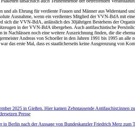
er Plaketten tatsächlich auch Teilnehmende der betreffenden Veranstalt
n und als Ehrung für verdiente Frauen und Männer aus Widerstand und
absolute Ausnahme, wenn ein verdientes Mitglied der VVN-BdA mit einer
d sich die VVN-BdA, anlässlich des 30jährigen Bestehens der Organis
itzeugen in der VVN-BdA übergeben. Auch antifaschistische Persönli
n in Nachlässen noch eine weitere Auszeichnung finden, die die ehemal
rgermeister Andreas von Schoeller in den Jahren 1991 bis 1995 an all
Es war das erste Mal, dass es staatlicherseits keine Ausgrenzung von K