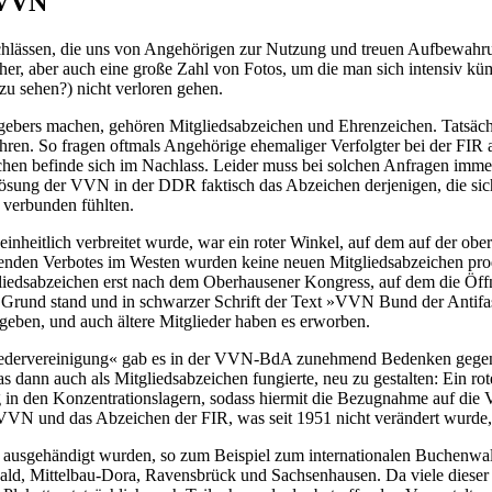
 VVN
hlässen, die uns von Angehörigen zur Nutzung und treuen Aufbewahrun
er, aber auch eine große Zahl von Fotos, um die man sich intensiv kü
zu sehen?) nicht verloren gehen.
gebers machen, gehören Mitgliedsabzeichen und Ehrenzeichen. Tatsächl
Ehren. So fragen oftmals Angehörige ehemaliger Verfolgter bei der FIR
hen befinde sich im Nachlass. Leider muss bei solchen Anfragen immer
ösung der VVN in der DDR faktisch das Abzeichen derjenigen, die sich 
 verbunden fühlten.
einheitlich verbreitet wurde, war ein roter Winkel, auf dem auf der o
rohenden Verbotes im Westen wurden keine neuen Mitgliedsabzeichen pr
liedsabzeichen erst nach dem Oberhausener Kongress, auf dem die Öf
 Grund stand und in schwarzer Schrift der Text »VVN Bund der Antifas
geben, und auch ältere Mitglieder haben es erworben.
dervereinigung« gab es in der VVN-BdA zunehmend Bedenken gegen di
 dann auch als Mitgliedsabzeichen fungierte, neu zu gestalten: Ein rot
 in den Konzentrationslagern, sodass hiermit die Bezugnahme auf die V
r VVN und das Abzeichen der FIR, was seit 1951 nicht verändert wurde,
n ausgehändigt wurden, so zum Beispiel zum internationalen Buchenwa
d, Mittelbau-Dora, Ravensbrück und Sachsenhausen. Da viele dieser P