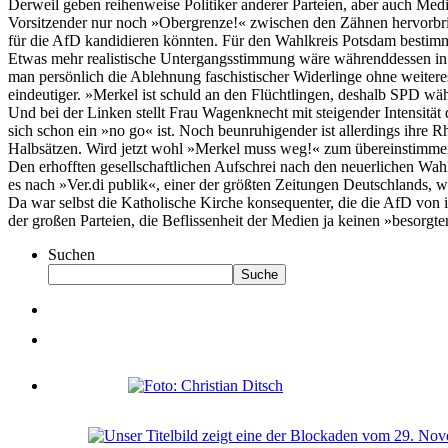
Derweil geben reihenweise Politiker anderer Parteien, aber auch Medie
Vorsitzender nur noch »Obergrenze!« zwischen den Zähnen hervorbri
für die AfD kandidieren könnten. Für den Wahlkreis Potsdam bestim
Etwas mehr realistische Untergangsstimmung wäre währenddessen in d
man persönlich die Ablehnung faschistischer Widerlinge ohne weiteres 
eindeutiger. »Merkel ist schuld an den Flüchtlingen, deshalb SPD w
Und bei der Linken stellt Frau Wagenknecht mit steigender Intensität
sich schon ein »no go« ist. Noch beunruhigender ist allerdings ihre R
Halbsätzen. Wird jetzt wohl »Merkel muss weg!« zum übereinstimme
Den erhofften gesellschaftlichen Aufschrei nach den neuerlichen Wah
es nach »Ver.di publik«, einer der größten Zeitungen Deutschlands, 
Da war selbst die Katholische Kirche konsequenter, die die AfD von
der großen Parteien, die Beflissenheit der Medien ja keinen »besorg
Suchen
Suche