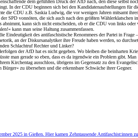
nschaffende dem gefühlten Druck der AfD nach, den diese selbst noch ga
ngt. In der CDU beginnen sich bei den Kandidatenaufstellungen für di
mte die CDU z.B. Saskia Ludwig, die vor wenigen Jahren mitsamt ihr
er SPD vonnöten, die sich auch nach den größten Wählerklatschen imm
abnimmt, kann sich nicht entscheiden, ob er die CDU von links oder von
ählen!« kann man seine Haltung zusammenfassen.
 die Eindeutigkeit des antifaschistische Renommees der Partei in Frag
hetorik, an der Diskursanalytiker ihre Freude haben werden, so durchset
nden Schlachtruf Rechter und Linker?
lerfolgen der AfD hat es nicht gegeben. Wo bleiben die beinharten Kr
wüsste man gerade so eben, dass es da irgendwie ein Problem gibt. Man 
 ihrem Kirchentag ausschloss, übrigens im Gegensatz zu den Evangelisc
ten Bürger« zu übersehen und die erkennbare Schwäche ihrer Gegner.