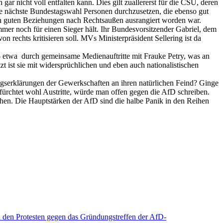
r nicht voll entfalten kann. Dies gilt zuallererst für die CSU, deren
e nächste Bundestagswahl Personen durchzusetzen, die ebenso gut
en guten Beziehungen nach Rechtsaußen ausrangiert worden war.
er noch für einen Sieger hält. Ihr Bundesvorsitzender Gabriel, dem
 rechts kritisieren soll. MVs Ministerpräsident Sellering ist da
e – etwa durch gemeinsame Medienauftritte mit Frauke Petry, was an
zt ist sie mit widersprüchlichen und eben auch nationalistischen
iegserklärungen der Gewerkschaften an ihren natürlichen Feind? Ginge
fürchtet wohl Austritte, würde man offen gegen die AfD schreiben.
hen. Die Hauptstärken der AfD sind die halbe Panik in den Reihen