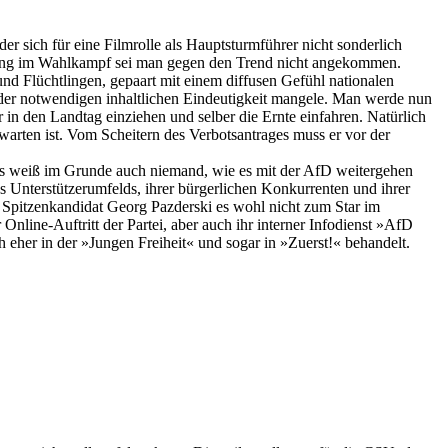
r sich für eine Filmrolle als Hauptsturmführer nicht sonderlich
tung im Wahlkampf sei man gegen den Trend nicht angekommen.
nd Flüchtlingen, gepaart mit einem diffusen Gefühl nationalen
n der notwendigen inhaltlichen Eindeutigkeit mangele. Man werde nun
n den Landtag einziehen und selber die Ernte einfahren. Natürlich
rwarten ist. Vom Scheitern des Verbotsantrages muss er vor der
seits weiß im Grunde auch niemand, wie es mit der AfD weitergehen
es Unterstützerumfelds, ihrer bürgerlichen Konkurrenten und ihrer
r Spitzenkandidat Georg Pazderski es wohl nicht zum Star im
line-Auftritt der Partei, aber auch ihr interner Infodienst »AfD
eher in der »Jungen Freiheit« und sogar in »Zuerst!« behandelt.