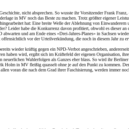
chichte, nicht absprechen. So wusste ihr Vorsitzender Frank Franz, de
erlage in MV noch das Beste zu machen. Trotz größter eigener Leis
 hingearbeitet hat: Eine breite Welle der Ablehnung von Einwanderern u
der? Leider habe die Konkurrenz davon profitiert, obwohl es dieser a
D abwarten und am Ende eines »Drei-Jahres-Planes« in Sachsen wieder i
t offensichtlich vor der Urteilverkündung, die noch in diesem Jahr zu e
rten bereits wieder kräftig gegen ein NPD-Verbot angeschrieben, anderer
en haben wird, ergibt sich im Kräftefeld der eigenen Organisation, ihr
 neuerlichen Wahlerfolgen als Ganzes eher blass. So wird ihr Berline
k Holm in MV fleißig quasselt ohne je auf den Punkt zu kommen. Der On
allen voran die nach dem Grad ihrer Faschisierung, werden immer noch 