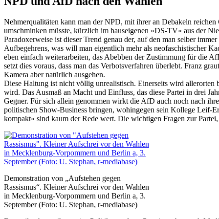
NPD und AfD nach den Wahlen
Nehmerqualitäten kann man der NPD, mit ihrer an Debakeln reichen Ges
umschminken müsste, kürzlich im hauseigenen »DS-TV« aus der Nied
Paradoxerweise ist dieser Trend genau der, auf den man selber immer
Aufbegehrens, was will man eigentlich mehr als neofaschistischer Ka
eben einfach weiterarbeiten, das Abebben der Zustimmung für die Af
setzt dies voraus, dass man das Verbotsverfahren überlebt. Franz grau
Kamera aber natürlich ausgehen.
Diese Haltung ist nicht völlig unrealistisch. Einerseits wird allero
wird. Das Ausmaß an Macht und Einfluss, das diese Partei in drei Jahr
Gegner. Für sich allein genommen wirkt die AfD auch noch nach ihren
politischen Show-Business bringen, wohingegen sein Kollege Leif-Eri
kompakt« sind kaum der Rede wert. Die wichtigen Fragen zur Partei, 
Demonstration von „Aufstehen gegen
Rassismus“. Kleiner Aufschrei vor den Wahlen
in Mecklenburg-Vorpommern und Berlin a, 3.
September (Foto: U. Stephan, r-mediabase)